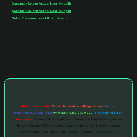
Şanzıman Takozu Arızası Nasıl Anlaşilir
için
admin
Şanzıman Takozu Arızası Nasıl Anlaşilir
için
Rüveyda
Şeker Yüklemesi Yan Etkileri Nelerdir
için
admin
ltonbet giriş adresi
tulipbett.net
Reklam ve İletişim:
E-mail:
backlinkpaneli@gmail.com
Teams:
forumhizmeti@gmail.com
Whatsapp: 0262 606 0 726
Telegram: @karabul
Yasal Uyarı:
Sitemiz, 5651 Sayılı Kanun gereğince Bilgi Teknolojileri ve
İletişim Kurumu (BTK) tarafından onaylanmış bir Yer Sağlayıcı olarak
hizmet vermektedir. Bu nedenle, sitedeki içerikleri proaktif olarak