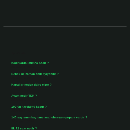
Sidebar
Son Yazılar
Kadınlarda Istimna nedir ?
Ağustos 7, 2026
Bebek ne zaman omlet yiyebilir ?
Ağustos 6, 2026
Kartallar neden daire çizer ?
Ağustos 5, 2026
Avam nedir TDK ?
Ağustos 4, 2026
100’ün karekökü kaçtır ?
Ağustos 3, 2026
140 sayısının kaç tane asal olmayan çarpanı vardır ?
Ağustos 3, 2026
İlk 72 saat nedir ?