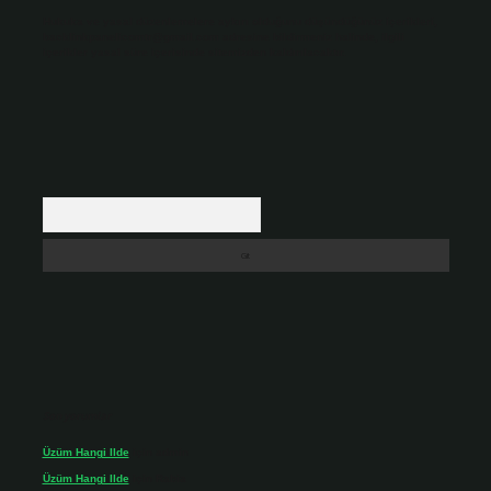
Hukuka ve yasal düzenlemelere aykırı olduğunu düşündüğünüz içerikleri,
backlinkpanelicomtr@gmail.com
adresine bildirmeniz halinde, ilgili
içerikler yasal süre içerisinde sitemizden kaldırılacaktır.
Arama
Son yorumlar
Üzüm Hangi Ilde
için
admin
Üzüm Hangi Ilde
için
Rabia