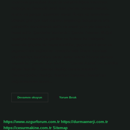
civarında güneybatı Asya’da yetiştirildiğine inanılıyor.
Soğuğa en dayanıklı tahıl olan çavdar, yüksek rakımlı,
kumlu ve gevşek toprakları sever. Rusya ve İskandinav
ülkeleri gibi çok sert kışların yaşandığı bölgelerde bile
yetiştirilir, sonbaharda ekilir ve ertesi yılın yaz başında
hasat edilir. Çavdarlar kimlerdir? Çavdar Tatarları Moğol
işgaliyle Anadolu’ya geldiler ve Ankara ile Eskişehir
arasında göçebe bir hayat sürdüler, geçimlerini tarım ve
yağmacılıkla sağladılar. Anadolu’daki İlhanlı otoritesi
zayıfladıkça beyliklere paralı asker olarak hizmet etmeye
başladılar. Çavdar Beyi kimdir? “Çavdar Aşireti’nin efendisi
Aliyar Bey’dir… Çavdar Beyliği nerede kuruldu?
Candaroğulları Beyliği, Anadolu Selçuklu Devleti’nin
dağılmasından sonra…
Çavdarlar
Devamını okuyun
Yorum Bırak
Hangi
Boydan
https://www.ozgurforum.com.tr
https://durmaenerji.com.tr
https://cesurmakine.com.tr
Sitemap