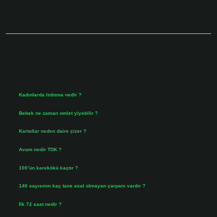
Sidebar
Son Yazılar
Kadınlarda Istimna nedir ?
Ağustos 7, 2026
Bebek ne zaman omlet yiyebilir ?
Ağustos 6, 2026
Kartallar neden daire çizer ?
Ağustos 5, 2026
Avam nedir TDK ?
Ağustos 4, 2026
100’ün karekökü kaçtır ?
Ağustos 3, 2026
140 sayısının kaç tane asal olmayan çarpanı vardır ?
Ağustos 3, 2026
İlk 72 saat nedir ?
Temmuz 31, 2026