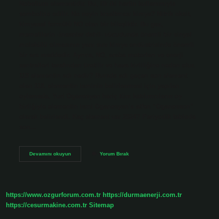
Nobelium elementidir. Bu, ilk iki harfin kullanımıyla
sembolize edilir. No neyin kısaltması kimya? Nitrik oksit,
kimyasal formülü NO olan bir bileşiktir. Bu gaz,
memelilerin -insanlar dahil- vücudunda önemli bir sinyal
molekülü olmasının yanı sıra kimya endüstrisinde önemli
bir ara maddedir. Ayrıca, NO, araba motorları ve enerji
santralleri tarafından üretilir ve hava kirliliğine neden olur.
118 elementin adı nedir? Burada adı geçen son element
olan 118. elementin isminin belirlenmesi için yapılan
oylamada, Yuri Oganesyan hariç tüm katılımcıların oy
birliğiyle elementin ismi Oganesyan’a atfen “Oganesson”
olarak belirlendi. Kaç element var 2024? Periyodik tabloda
son…
No
Devamını okuyun
Yorum Bırak
Elementinin
Adı
Nedir
https://www.ozgurforum.com.tr
https://durmaenerji.com.tr
https://cesurmakine.com.tr
Sitemap