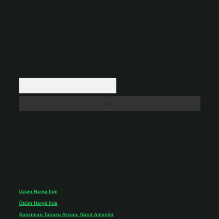
backlinkpanelicomtr@gmail.com
adresine bildirmeniz halinde, ilgili
içerikler yasal süre içerisinde sitemizden kaldırılacaktır.
Arama
Son yorumlar
Üzüm Hangi Ilde
için
admin
Üzüm Hangi Ilde
için
Rabia
Şanzıman Takozu Arızası Nasıl Anlaşilir
için
admin