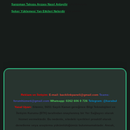
Şanzıman Takozu Arızası Nasıl Anlaşilir
için
Rüveyda
Şeker Yüklemesi Yan Etkileri Nelerdir
için
admin
ltonbet giriş adresi
tulipbett.net
Reklam ve İletişim:
E-mail:
backlinkpaneli@gmail.com
Teams:
forumhizmeti@gmail.com
Whatsapp: 0262 606 0 726
Telegram: @karabul
Yasal Uyarı:
Sitemiz, 5651 Sayılı Kanun gereğince Bilgi Teknolojileri ve
İletişim Kurumu (BTK) tarafından onaylanmış bir Yer Sağlayıcı olarak
hizmet vermektedir. Bu nedenle, sitedeki içerikleri proaktif olarak
denetleme veya araştırma yükümlülüğümüz bulunmamaktadır. Ancak,