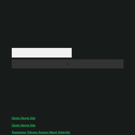
backlinkpanelicomtr@gmail.com
adresine bildirmeniz halinde, ilgili
içerikler yasal süre içerisinde sitemizden kaldırılacaktır.
Arama
Son yorumlar
Üzüm Hangi Ilde
için
admin
Üzüm Hangi Ilde
için
Rabia
Şanzıman Takozu Arızası Nasıl Anlaşilir
için
admin