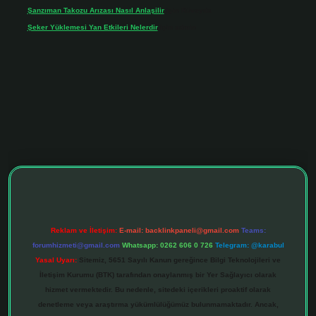
Şanzıman Takozu Arızası Nasıl Anlaşilir
için
Rüveyda
Şeker Yüklemesi Yan Etkileri Nelerdir
için
admin
tonbet giriş adresi
tulipbett.net
Reklam ve İletişim:
E-mail:
backlinkpaneli@gmail.com
Teams:
forumhizmeti@gmail.com
Whatsapp: 0262 606 0 726
Telegram: @karabul
Yasal Uyarı:
Sitemiz, 5651 Sayılı Kanun gereğince Bilgi Teknolojileri ve
İletişim Kurumu (BTK) tarafından onaylanmış bir Yer Sağlayıcı olarak
hizmet vermektedir. Bu nedenle, sitedeki içerikleri proaktif olarak
denetleme veya araştırma yükümlülüğümüz bulunmamaktadır. Ancak,