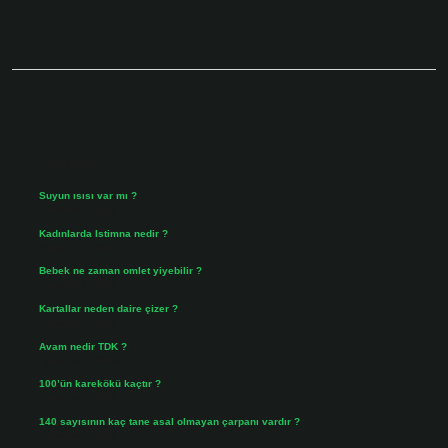
Sidebar
Son Yazılar
Suyun ısısı var mı ?
Ağustos 8, 2026
Kadınlarda Istimna nedir ?
Ağustos 7, 2026
Bebek ne zaman omlet yiyebilir ?
Ağustos 6, 2026
Kartallar neden daire çizer ?
Ağustos 5, 2026
Avam nedir TDK ?
Ağustos 4, 2026
100’ün karekökü kaçtır ?
Ağustos 3, 2026
140 sayısının kaç tane asal olmayan çarpanı vardır ?
Ağustos 3, 2026