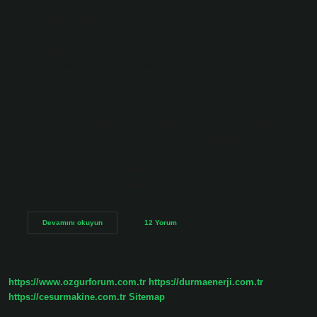
Plajı, Antalya’nın en güzel plajları listesinde ilk sırada yer
alır. Bu Mavi Bayraklı plaj, adını bir zamanlar burada
yüzdüğü söylenen Mısır Kraliçesi Kleopatra’dan alır.
Kleopatra Plajı, Antalya’ya yaklaşık 130 km uzaklıktaki
Alanya sahilinde yer almaktadır. Antalya denizi dalgalı mı?
Dalga durumu: Genellikle sakin deniz. Özellikle yaz
aylarında dalgalar oldukça düşüktür. Ancak rüzgarlı
havalarda dalgalar daha büyük olabilir. Antalya’daki Lara
Plajı derin mi? Dalgalı mı?Antalya Yüzme Kursu › antalya-
lara-plaji-derin-…Antalya Yüzme Kursu › antalya-lara-plaji-
derin-… Türkiye’de en dalgasız deniz nerede? Türkiye’nin
en güzel denizi olarak bilinen Ölüdeniz plajı bunu
başarıyor. Dalgasız ve sakin denizin ince kumla…
Antalyanın
Devamını okuyun
12 Yorum
En
Dalgasız
Deniz
Nerede
https://www.ozgurforum.com.tr
https://durmaenerji.com.tr
https://cesurmakine.com.tr
Sitemap