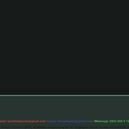
mail:
backlinkpaneli@gmail.com
Teams:
forumhizmeti@gmail.com
Whatsapp: 0262 606 0 7
e İletişim Kurumu (BTK) tarafından onaylanmış bir Yer Sağlayıcı olarak hizmet vermektedir. B