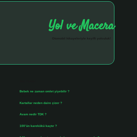
Yol ve Macera
Otomobil hikayeleriyle keyifli yolculuk!
Sidebar
hiltonbet giriş a
Son Yazılar
Bebek ne zaman omlet yiyebilir ?
Ağustos 6, 2026
Kartallar neden daire çizer ?
Ağustos 5, 2026
Avam nedir TDK ?
Ağustos 4, 2026
100’ün karekökü kaçtır ?
Ağustos 3, 2026