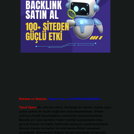
Reklam ve İletişim:
Skype: live:.cid.575569c608265c69
Yasal Uyarı:
Bu internet sitesi, herhangi bir marka, kurum veya
şahıs şirketi ile hiçbir bağlantısı bulunmamaktadır. Sitede
yalnızca kendi hazırladığımız makaleler paylaşılmaktadır.
Burada yer alan içerikler haber niteliği taşımamakta olup,
gerçek kurum ve kişiler hakkında paylaşım yapılmamaktadır.
Gerçek kurum ve kişiler ile isim benzerlikleri tamamen
tesadüfidir. Sitemizdeki bilgiler taslak halindedir ve tavsiye