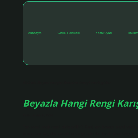
Anasayfa
Gizlilik Politikası
Yasal Uyarı
Hakkım
Etiket:
Beyaz rengin üzerine hangi renk gider
Beyazla Hangi Rengi Karış
Tarih: Aralık 6, 2024
Ten rengi renk nasıl elde edilir? Guaj ten boyası nasıl yapılı
öne çıkan boyalar çocuklar ve yetişkinler tarafından büyük i