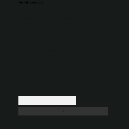
niteliği taşımazlar.
Sitemiz, 5651 Sayılı Kanun gereğince Bilgi Teknolojileri ve
İletişim Kurumu (BTK) tarafından onaylanmış bir Yer Sağlayıcı
olarak hizmet vermektedir. Bu nedenle, sitedeki içerikleri
proaktif olarak denetleme veya araştırma yükümlülüğümüz
bulunmamaktadır. Ancak, üyelerimiz yazdıkları içeriklerin
sorumluluğunu taşımakta olup, siteye üye olarak bu
sorumluluğu kabul etmiş sayılırlar.
Hukuka ve yasal düzenlemelere aykırı olduğunu
düşündüğünüz içerikleri,
backlinkpanelicomtr@gmail.com
adresine bildirmeniz halinde, ilgili içerikler yasal süre
içerisinde sitemizden kaldırılacaktır.
Arama