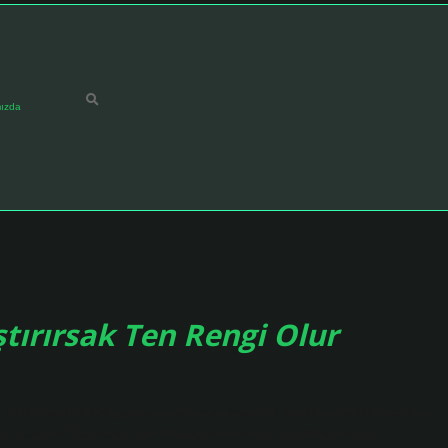
ızda
tırırsak Ten Rengi Olur
r ve kullanılır? Çalışmalarınıza hayat katan ve doğal ve renkli yapısıyla
lgi görüyor. Ten rengi için beyaz, kahverengi ve çokça kırmızı