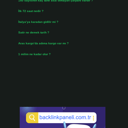
140 sayısının kaç tane asal olmayan çarpanı vardır ?
Ağustos 3, 2026
İlk 72 saat nedir ?
Temmuz 31, 2026
İtalya’ya karadan gidilir mi ?
Temmuz 30, 2026
Satir ne demek tarih ?
Temmuz 25, 2026
Aras kargo’da adıma kargo var mı ?
Temmuz 25, 2026
1 milim ne kadar olur ?
Temmuz 24, 2026