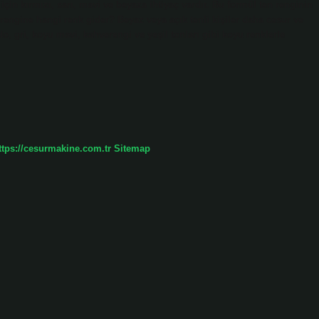
için kırmızı, sarı, mavi ve beyaza ihtiyaç vardır. Bu formül ten renginin
n rengine hangi renk gider? Beyaz veya açık tenli kişiler daha cesur ve
do, gri, koyu mavi, kahverengi ve yeşil tonları gibi koyu renklerle
ttps://cesurmakine.com.tr
Sitemap