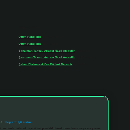
Son yorumlar
Üzüm Hangi Ilde
için
admin
Üzüm Hangi Ilde
için
Rabia
Şanzıman Takozu Arızası Nasıl Anlaşilir
için
admin
Şanzıman Takozu Arızası Nasıl Anlaşilir
için
Rüveyda
Şeker Yüklemesi Yan Etkileri Nelerdir
için
admin
26
Telegram: @karabul
u nedenle, sitedeki içerikleri proaktif olarak denetleme veya araştırma