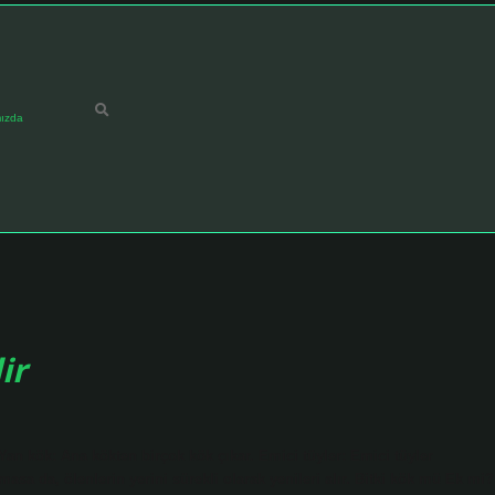
ızda
ir
. Yan kök: Ana kökten birçok kök çıkar. Emici tüyler: Emici tüyler
a da, ölenlerin yerini sürekli olarak yenileri alır. Bitki kök mü Ek mi?