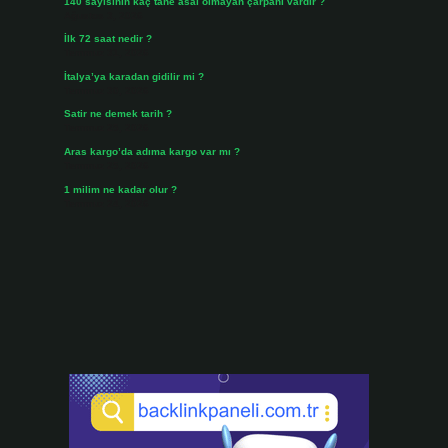
140 sayısının kaç tane asal olmayan çarpanı vardır ?
Ağustos 3, 2026
İlk 72 saat nedir ?
Temmuz 31, 2026
İtalya’ya karadan gidilir mi ?
Temmuz 30, 2026
Satir ne demek tarih ?
Temmuz 25, 2026
Aras kargo’da adıma kargo var mı ?
Temmuz 25, 2026
1 milim ne kadar olur ?
Temmuz 24, 2026