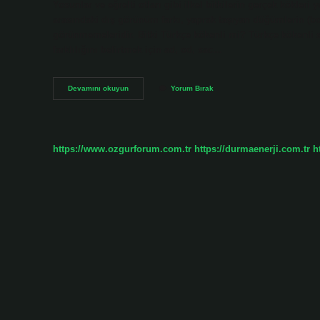
Yosunlar ve eğrelti otları gibi ilkel bitkilerin gerçek kökleri
arasındaki dış görünüm farkı, yaprak taşıyan düğümlerin (bo
görünmemeleridir. Bitki Türkçe kökenli mi? Türkçe kökenli 
farklılığını belirtmek için ad, od, sac…
Bitkinin
Devamını okuyun
Yorum Bırak
Kelime
Kökü
Nedir
https://www.ozgurforum.com.tr
https://durmaenerji.com.tr
h