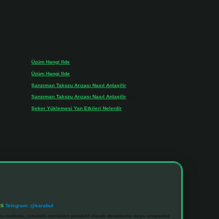
Son yorumlar
Üzüm Hangi Ilde
için
admin
Üzüm Hangi Ilde
için
Rabia
Şanzıman Takozu Arızası Nasıl Anlaşilir
için
admin
Şanzıman Takozu Arızası Nasıl Anlaşilir
için
Rüveyda
Şeker Yüklemesi Yan Etkileri Nelerdir
için
admin
26
Telegram: @karabul
u nedenle, sitedeki içerikleri proaktif olarak denetleme veya araştırma