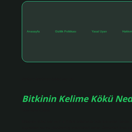
Anasayfa
Gizlilik Politikası
Yasal Uyarı
Hakkım
Etiket:
Bitkinin kökü var mı
Bitkinin Kelime Kökü Ned
Tarih: Eylül 7, 2024
Bitkinin kökü var mı? ∎ Yıllık bitkilerde kök kısımları birdir
topraktan su ve çözünmüş maddeleri emer. Ömürleri kısa olmas