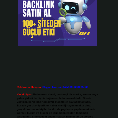
Reklam ve İletişim:
Skype: live:.cid.575569c608265c69
Yasal Uyarı:
Bu internet sitesi, herhangi bir marka, kurum veya
şahıs şirketi ile hiçbir bağlantısı bulunmamaktadır. Sitede
yalnızca kendi hazırladığımız makaleler paylaşılmaktadır.
Burada yer alan içerikler haber niteliği taşımamakta olup,
gerçek kurum ve kişiler hakkında paylaşım yapılmamaktadır.
Gerçek kurum ve kişiler ile isim benzerlikleri tamamen
tesadüfidir. Sitemizdeki bilgiler taslak halindedir ve tavsiye