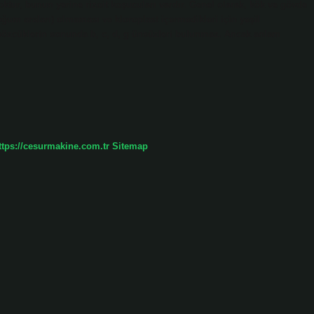
 yoktur, bunun yerine rizoit koşucuları vardır. Genel olarak, kök ve gövde
ğum araları) olmaması ve kloroplast içermedikleri için yeşil
sözcüklerin sonunda b, c, d, g ünsüzleri bulunmaz. Ancak anlam
ttps://cesurmakine.com.tr
Sitemap