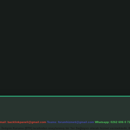
mail:
backlinkpaneli@gmail.com
Teams:
forumhizmeti@gmail.com
Whatsapp: 0262 606 0 7
e İletişim Kurumu (BTK) tarafından onaylanmış bir Yer Sağlayıcı olarak hizmet vermektedir. B