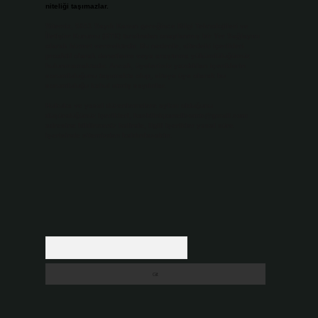
niteliği taşımazlar.
Sitemiz, 5651 Sayılı Kanun gereğince Bilgi Teknolojileri ve
İletişim Kurumu (BTK) tarafından onaylanmış bir Yer Sağlayıcı
olarak hizmet vermektedir. Bu nedenle, sitedeki içerikleri
proaktif olarak denetleme veya araştırma yükümlülüğümüz
bulunmamaktadır. Ancak, üyelerimiz yazdıkları içeriklerin
sorumluluğunu taşımakta olup, siteye üye olarak bu
sorumluluğu kabul etmiş sayılırlar.
Hukuka ve yasal düzenlemelere aykırı olduğunu
düşündüğünüz içerikleri,
backlinkpanelicomtr@gmail.com
adresine bildirmeniz halinde, ilgili içerikler yasal süre
içerisinde sitemizden kaldırılacaktır.
Arama