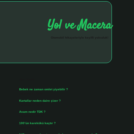
Yol ve Macera
Otomobil hikayeleriyle keyifli yolculuk!
Sidebar
hiltonbet giriş 
Son Yazılar
Bebek ne zaman omlet yiyebilir ?
Ağustos 6, 2026
Kartallar neden daire çizer ?
Ağustos 5, 2026
Avam nedir TDK ?
Ağustos 4, 2026
100’ün karekökü kaçtır ?
Ağustos 3, 2026