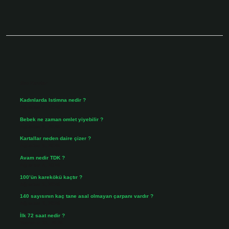
Sidebar
Son Yazılar
Kadınlarda Istimna nedir ?
Ağustos 7, 2026
Bebek ne zaman omlet yiyebilir ?
Ağustos 6, 2026
Kartallar neden daire çizer ?
Ağustos 5, 2026
Avam nedir TDK ?
Ağustos 4, 2026
100’ün karekökü kaçtır ?
Ağustos 3, 2026
140 sayısının kaç tane asal olmayan çarpanı vardır ?
Ağustos 3, 2026
İlk 72 saat nedir ?
Temmuz 31, 2026