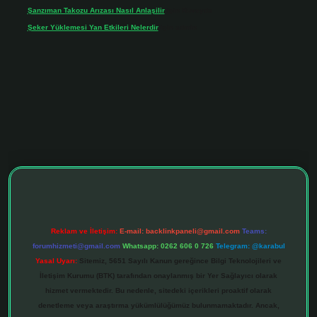
Şanzıman Takozu Arızası Nasıl Anlaşilir
için
Rüveyda
Şeker Yüklemesi Yan Etkileri Nelerdir
için
admin
tonbet giriş adresi
tulipbett.net
Reklam ve İletişim:
E-mail:
backlinkpaneli@gmail.com
Teams:
forumhizmeti@gmail.com
Whatsapp: 0262 606 0 726
Telegram: @karabul
Yasal Uyarı:
Sitemiz, 5651 Sayılı Kanun gereğince Bilgi Teknolojileri ve
İletişim Kurumu (BTK) tarafından onaylanmış bir Yer Sağlayıcı olarak
hizmet vermektedir. Bu nedenle, sitedeki içerikleri proaktif olarak
denetleme veya araştırma yükümlülüğümüz bulunmamaktadır. Ancak,