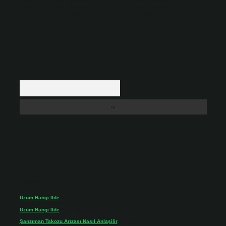
backlinkpanelicomtr@gmail.com
adresine bildirmeniz halinde, ilgili
içerikler yasal süre içerisinde sitemizden kaldırılacaktır.
Arama
Son yorumlar
Üzüm Hangi Ilde
için
admin
Üzüm Hangi Ilde
için
Rabia
Şanzıman Takozu Arızası Nasıl Anlaşilir
için
admin