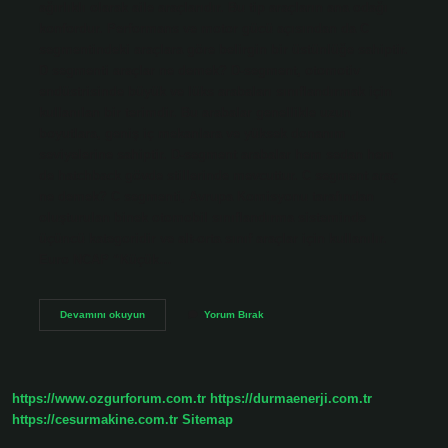
ağırlıklı olarak aile araçlarıdır. Bu tip araçların ana odağı
konfordur. Performans ve motor gücü açısından da C
segmentindeki araçlara göre belirgin bir üstünlüğe sahiptir.
D segmenti araçlar ne demek? D-segment, otomotiv
endüstrisinde büyük ve lüks arabaları sınıflandırmak için
kullanılan bir terimdir. Bu arabalar genellikle uzun
boyutlara, geniş iç mekanlara ve yüksek donanım
seviyelerine sahiptir. D-segment arabalar hem sedan hem
de hatchback gövde stillerinde mevcuttur. C segment araç
ne demek? C segmenti, Avrupa Komisyonu tarafından
oluşturulan binek otomobil sınıflandırma sisteminde
üçüncü kategoridir ve alt-orta sınıf araçlar için kullanılır.
Euro NCAP “Küçük…
C
Devamını okuyun
Yorum Bırak
Segment
D
Segment
Ne
Demek
https://www.ozgurforum.com.tr
https://durmaenerji.com.tr
https://cesurmakine.com.tr
Sitemap