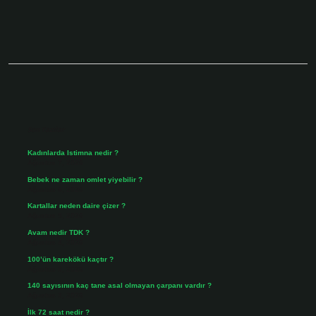
Sidebar
Son Yazılar
Kadınlarda Istimna nedir ?
Ağustos 7, 2026
Bebek ne zaman omlet yiyebilir ?
Ağustos 6, 2026
Kartallar neden daire çizer ?
Ağustos 5, 2026
Avam nedir TDK ?
Ağustos 4, 2026
100’ün karekökü kaçtır ?
Ağustos 3, 2026
140 sayısının kaç tane asal olmayan çarpanı vardır ?
Ağustos 3, 2026
İlk 72 saat nedir ?