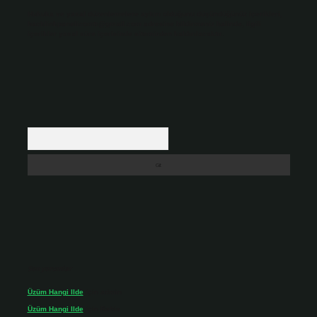
Hukuka ve yasal düzenlemelere aykırı olduğunu düşündüğünüz içerikleri,
backlinkpanelicomtr@gmail.com
adresine bildirmeniz halinde, ilgili
içerikler yasal süre içerisinde sitemizden kaldırılacaktır.
Arama
Son yorumlar
Üzüm Hangi Ilde
için
admin
Üzüm Hangi Ilde
için
Rabia