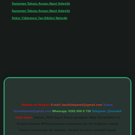
Şanzıman Takozu Arızası Nasıl Anlaşilir
için
admin
Şanzıman Takozu Arızası Nasıl Anlaşilir
için
Rüveyda
Şeker Yüklemesi Yan Etkileri Nelerdir
için
admin
ltonbet giriş adresi
tulipbett.net
Reklam ve İletişim:
E-mail:
backlinkpaneli@gmail.com
Teams:
forumhizmeti@gmail.com
Whatsapp: 0262 606 0 726
Telegram: @karabul
Yasal Uyarı:
Sitemiz, 5651 Sayılı Kanun gereğince Bilgi Teknolojileri ve
İletişim Kurumu (BTK) tarafından onaylanmış bir Yer Sağlayıcı olarak
hizmet vermektedir. Bu nedenle, sitedeki içerikleri proaktif olarak