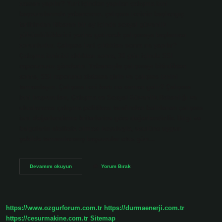
zaman yapılır? Yurt içinden yapılan çalışma izni
başvurularında yabancının, çalışma izninin başlangıç ​​
tarihinden itibaren bir ay içinde sosyal güvenlik
yükümlülüklerini yerine getirerek çalışmaya başlaması
zorunludur. Çalışma izni çıktıktan sonra ne yapılır?
Çalışma izninizi aldıktan sonra, 30 gün içinde SSI
raporunuzu gönderin. Yabancıyla çalışmayı bitirdikten
sonra, SSI raporunu sisteme girin ve çalışma iznini
tamamlayın. Çalışma izni kartı ne zaman gelir? Çalışma
izni başvuruları, Çalışma ve Sosyal Güvenlik Bakanlığı ve
uluslararası çalışma politikası tarafından belirlenen çalışma
izni değerlendirme kriterlerine göre değerlendirilir. Bilgi ve
belgelerin eksiksiz olması koşuluyla, usulüne uygun
şekilde tamamlanmış başvurular otuz gün…
Çalışma
Devamını okuyun
Yorum Bırak
Izni
Onaylandıktan
Sonra
Ne
Yapılır
https://www.ozgurforum.com.tr
https://durmaenerji.com.tr
https://cesurmakine.com.tr
Sitemap