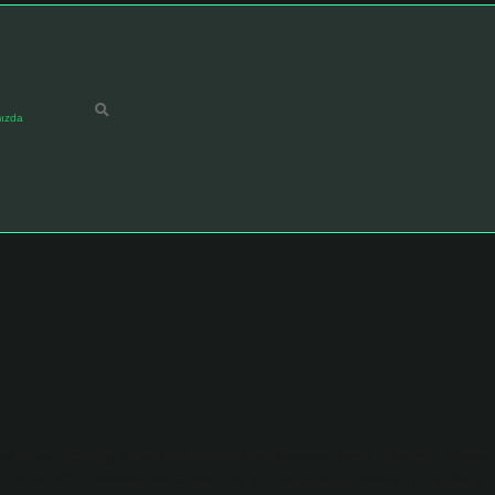
ızda
şaat. Besa Holding kimin? BESA Holding Yönetim Kurulu Başkanı Mimar
tırım bölgelerinden biri olduğunu, şehrin potansiyelini en iyi şekilde