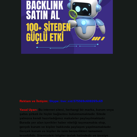
Reklam ve İletişim:
Skype: live:.cid.575569c608265c69
Yasal Uyarı:
Bu internet sitesi, herhangi bir marka, kurum veya
şahıs şirketi ile hiçbir bağlantısı bulunmamaktadır. Sitede
yalnızca kendi hazırladığımız makaleler paylaşılmaktadır.
Burada yer alan içerikler haber niteliği taşımamakta olup,
gerçek kurum ve kişiler hakkında paylaşım yapılmamaktadır.
Gerçek kurum ve kişiler ile isim benzerlikleri tamamen
tesadüfidir. Sitemizdeki bilgiler taslak halindedir ve tavsiye