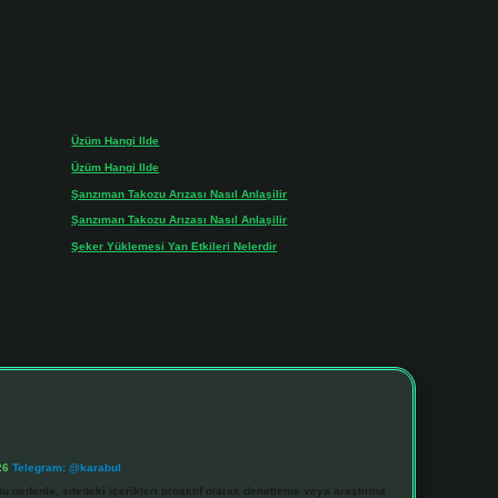
Son yorumlar
Üzüm Hangi Ilde
için
admin
Üzüm Hangi Ilde
için
Rabia
Şanzıman Takozu Arızası Nasıl Anlaşilir
için
admin
Şanzıman Takozu Arızası Nasıl Anlaşilir
için
Rüveyda
Şeker Yüklemesi Yan Etkileri Nelerdir
için
admin
26
Telegram: @karabul
u nedenle, sitedeki içerikleri proaktif olarak denetleme veya araştırma