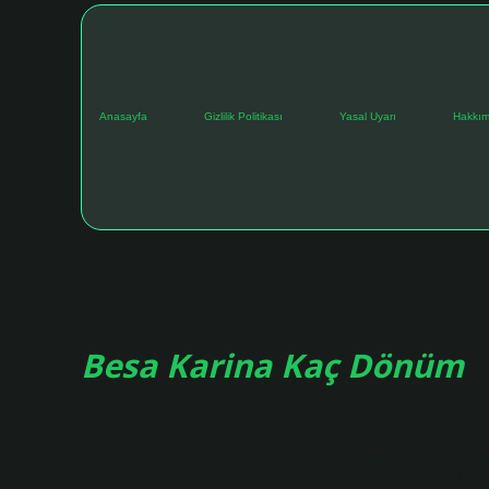
Anasayfa
Gizlilik Politikası
Yasal Uyarı
Hakkım
Etiket:
Efe Bezci kiminle evlendi
Besa Karina Kaç Dönüm
Tarih: Aralık 5, 2024
Besa Karina kimin? Besa Karina Plaza – Safa Grup Yapı İn
Salih Bezci, Ankara’nın hemen her alanda her zaman en iyi ya