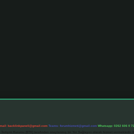
mail:
backlinkpaneli@gmail.com
Teams:
forumhizmeti@gmail.com
Whatsapp: 0262 606 0 7
e İletişim Kurumu (BTK) tarafından onaylanmış bir Yer Sağlayıcı olarak hizmet vermektedir. B