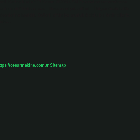
yledi. Karina kimin? 17 Kasım 2020’de SM Entertainment tarafından
enin malı? Hakkımızda – Besa emniyet valfleri – İtalyan üretici. Efe
renlerine katıldık. Değerli çiftimize mutluluk dolu bir ömür dileriz.
umak.…
ttps://cesurmakine.com.tr
Sitemap