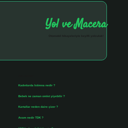
Yol ve Macera
Otomobil hikayeleriyle keyifli yolculuk!
Sidebar
hiltonbet giriş 
Son Yazılar
Kadınlarda Istimna nedir ?
Ağustos 7, 2026
Bebek ne zaman omlet yiyebilir ?
Ağustos 6, 2026
Kartallar neden daire çizer ?
Ağustos 5, 2026
Avam nedir TDK ?
Ağustos 4, 2026