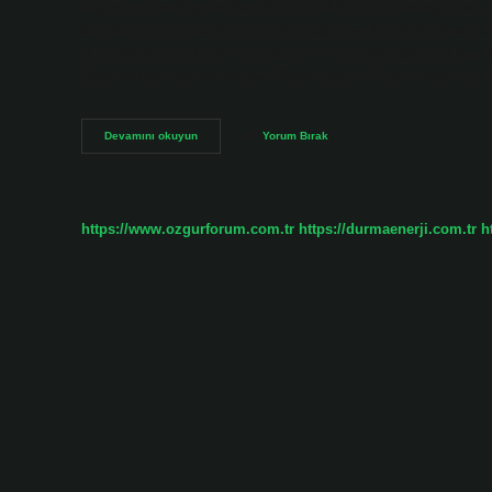
değerlendirerek gelecekte de bu özelliğini koruyacağını sö
kurulan Güney Koreli kız grubu Aespa’nın lideridir. Besa ner
Bezci kiminle evlendi? Efe Bezci ve Ayça Altınok’un düğün tö
Besa Kulenin sahibi kimdir? Salih Bezci Yönetim Dan. Uy
Besa
Devamını okuyun
Yorum Bırak
Karina
Kaç
Dönüm
https://www.ozgurforum.com.tr
https://durmaenerji.com.tr
h