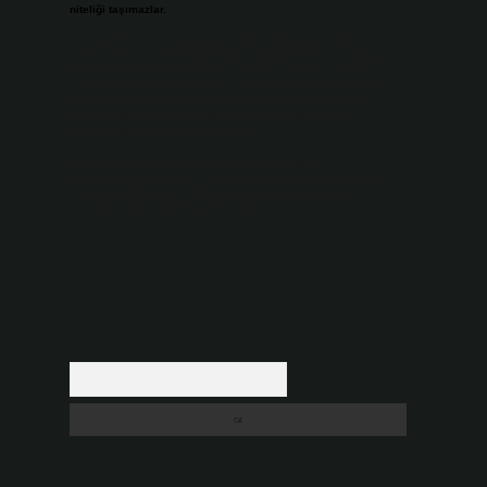
niteliği taşımazlar.
Sitemiz, 5651 Sayılı Kanun gereğince Bilgi Teknolojileri ve
İletişim Kurumu (BTK) tarafından onaylanmış bir Yer Sağlayıcı
olarak hizmet vermektedir. Bu nedenle, sitedeki içerikleri
proaktif olarak denetleme veya araştırma yükümlülüğümüz
bulunmamaktadır. Ancak, üyelerimiz yazdıkları içeriklerin
sorumluluğunu taşımakta olup, siteye üye olarak bu
sorumluluğu kabul etmiş sayılırlar.
Hukuka ve yasal düzenlemelere aykırı olduğunu
düşündüğünüz içerikleri,
backlinkpanelicomtr@gmail.com
adresine bildirmeniz halinde, ilgili içerikler yasal süre
içerisinde sitemizden kaldırılacaktır.
Arama