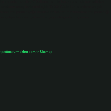
iler ne anlama geliyor? Kullanıcıların iş başvurularında paylaştıkları
 ortalama maaş beklentisi aylık 22.000 TL’dir. Kullanıcıların en çok
elerde çalışabilir? Çağrı merkezi hizmetleri mezunlarının çalışabileceği
kezi çalışanları nasıl çalışır? Bir çağrı aldığında müşterinin…
ttps://cesurmakine.com.tr
Sitemap