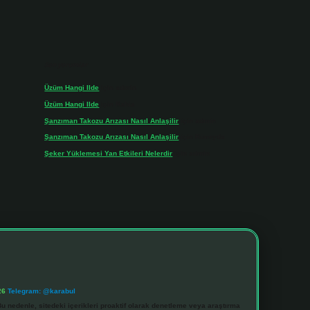
Son yorumlar
Üzüm Hangi Ilde
için
admin
Üzüm Hangi Ilde
için
Rabia
Şanzıman Takozu Arızası Nasıl Anlaşilir
için
admin
Şanzıman Takozu Arızası Nasıl Anlaşilir
için
Rüveyda
Şeker Yüklemesi Yan Etkileri Nelerdir
için
admin
26
Telegram: @karabul
u nedenle, sitedeki içerikleri proaktif olarak denetleme veya araştırma