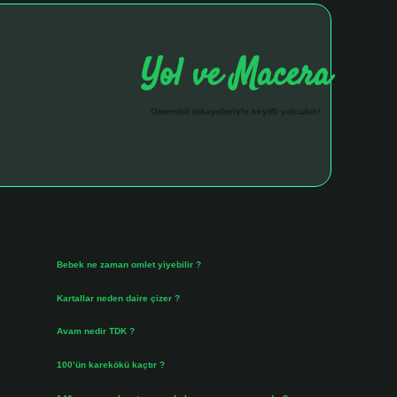
Yol ve Macera
Otomobil hikayeleriyle keyifli yolculuk!
Sidebar
hiltonbet giriş 
Son Yazılar
Bebek ne zaman omlet yiyebilir ?
Ağustos 6, 2026
Kartallar neden daire çizer ?
Ağustos 5, 2026
Avam nedir TDK ?
Ağustos 4, 2026
100’ün karekökü kaçtır ?
Ağustos 3, 2026