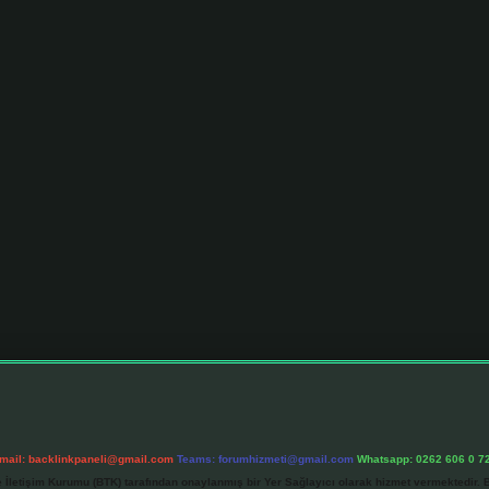
mail:
backlinkpaneli@gmail.com
Teams:
forumhizmeti@gmail.com
Whatsapp: 0262 606 0 7
e İletişim Kurumu (BTK) tarafından onaylanmış bir Yer Sağlayıcı olarak hizmet vermektedir. B