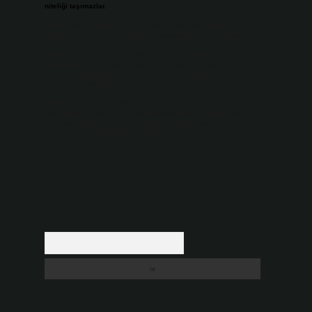
niteliği taşımazlar.
Sitemiz, 5651 Sayılı Kanun gereğince Bilgi Teknolojileri ve
İletişim Kurumu (BTK) tarafından onaylanmış bir Yer Sağlayıcı
olarak hizmet vermektedir. Bu nedenle, sitedeki içerikleri
proaktif olarak denetleme veya araştırma yükümlülüğümüz
bulunmamaktadır. Ancak, üyelerimiz yazdıkları içeriklerin
sorumluluğunu taşımakta olup, siteye üye olarak bu
sorumluluğu kabul etmiş sayılırlar.
Hukuka ve yasal düzenlemelere aykırı olduğunu
düşündüğünüz içerikleri,
backlinkpanelicomtr@gmail.com
adresine bildirmeniz halinde, ilgili içerikler yasal süre
içerisinde sitemizden kaldırılacaktır.
Arama