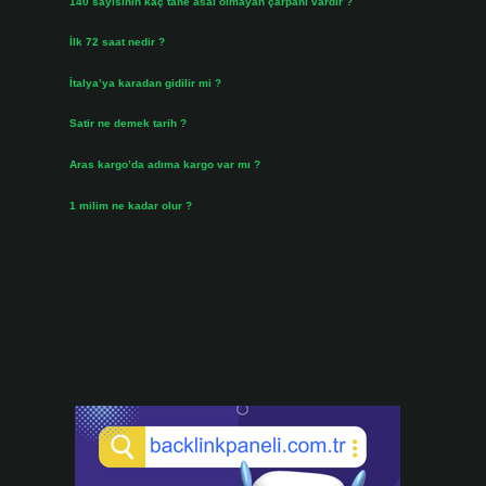
140 sayısının kaç tane asal olmayan çarpanı vardır ?
Ağustos 3, 2026
İlk 72 saat nedir ?
Temmuz 31, 2026
İtalya’ya karadan gidilir mi ?
Temmuz 30, 2026
Satir ne demek tarih ?
Temmuz 25, 2026
Aras kargo’da adıma kargo var mı ?
Temmuz 25, 2026
1 milim ne kadar olur ?
Temmuz 24, 2026