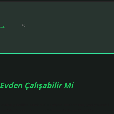
ızda
Evden Çalışabilir Mi
aatleri genellikle sabah 9:00 ile akşam 10:00 arasıdır, yani yaklaşık 11
ndırabilir. Büyük şirketler genellikle müşterilerine 24 saat hizmet sunmak