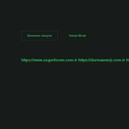
ister. Evde çağrı merkezi ne kadar kazanır? Bu grafikteki ver
maaş beklentilerine göre çağrı merkezi müşteri temsilcisinin
paylaştığı maaşlar ise 18.000 TL ve 41’dir. Çağrı merkezi ner
yerlerden bazıları özel ve devlet üniversiteleridir. Çağrı mer
Çağrı
Devamını okuyun
Yorum Bırak
Merkezi
Çalışanları
Evden
Çalışabilir
Mi
https://www.ozgurforum.com.tr
https://durmaenerji.com.tr
h