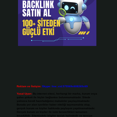
Reklam ve İletişim:
Skype: live:.cid.575569c608265c69
Yasal Uyarı:
Bu internet sitesi, herhangi bir marka, kurum veya
şahıs şirketi ile hiçbir bağlantısı bulunmamaktadır. Sitede
yalnızca kendi hazırladığımız makaleler paylaşılmaktadır.
Burada yer alan içerikler haber niteliği taşımamakta olup,
gerçek kurum ve kişiler hakkında paylaşım yapılmamaktadır.
Gerçek kurum ve kişiler ile isim benzerlikleri tamamen
tesadüfidir. Sitemizdeki bilgiler taslak halindedir ve tavsiye