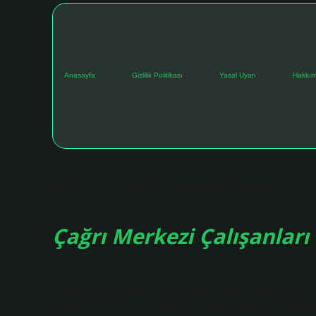
Anasayfa
Gizlilik Politikası
Yasal Uyarı
Hakkım
Etiket:
En iyi çağrı merkezi çalışanı nasıl olmalıdır
Çağrı Merkezi Çalışanları 
Tarih: Aralık 6, 2024
Evden çağrı merkezi kaç saat çalışır? Çağrı merkezi çalışma s
saattir. Bazı kurumlar çabalarını 24 saat operasyonlara daya