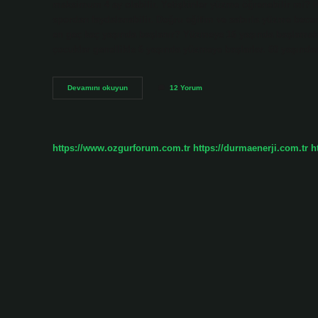
maksimum 4 ay olabilir. Yetişkinler yüzme öğrenebilir mi? H
spordan faydalanabilir. Doğru eğitim ve sabırla yüzme bece
en geç kaç yaşında başlanır? Yüzmeye 16 yaşında başlamak 
çocuklar genellikle 6 yaşında yüzmeye başlarlar. 60 yaşınd
40
Devamını okuyun
12 Yorum
Yaşından
Sonra
Yüzme
Öğrenilir
Mi
https://www.ozgurforum.com.tr
https://durmaenerji.com.tr
h