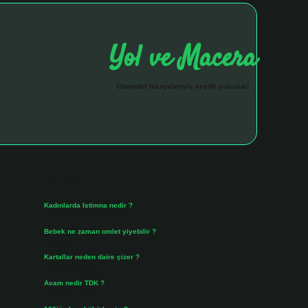
Yol ve Macera
Otomobil hikayeleriyle keyifli yolculuk!
Sidebar
hiltonbet giriş a
Son Yazılar
Kadınlarda Istimna nedir ?
Ağustos 7, 2026
Bebek ne zaman omlet yiyebilir ?
Ağustos 6, 2026
Kartallar neden daire çizer ?
Ağustos 5, 2026
Avam nedir TDK ?
Ağustos 4, 2026