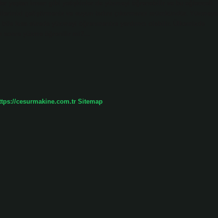
er yaştan insan gibi yetişkinler de yüzmeyi öğrenebilir ve bu eğlenceli
rilerinizi geliştirmeniz ve suyun tadını çıkarmanız mümkündür. Yüzmeye
bile kısa sürede yüzmeyi öğrenmenize yardımcı olabilir. Ülkemizde
an sonra yüzme öğrenilir mi?…
ttps://cesurmakine.com.tr
Sitemap