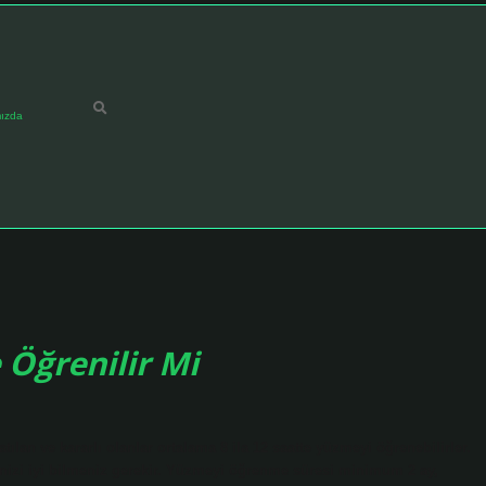
ızda
Öğrenilir Mi
lan ve kararlı olanlar ortalama 8 ila 12 saatte yüzmeyi öğrenebilirler.
nizi iyi bilmeniz gerekir. Yüzmeyi öğrenme süresi minimum 2 ay,