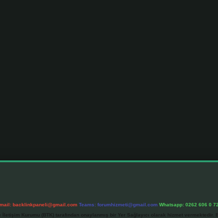
mail:
backlinkpaneli@gmail.com
Teams:
forumhizmeti@gmail.com
Whatsapp: 0262 606 0 7
e İletişim Kurumu (BTK) tarafından onaylanmış bir Yer Sağlayıcı olarak hizmet vermektedir. B