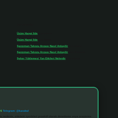
Son yorumlar
Üzüm Hangi Ilde
için
admin
Üzüm Hangi Ilde
için
Rabia
Şanzıman Takozu Arızası Nasıl Anlaşilir
için
admin
Şanzıman Takozu Arızası Nasıl Anlaşilir
için
Rüveyda
Şeker Yüklemesi Yan Etkileri Nelerdir
için
admin
26
Telegram: @karabul
u nedenle, sitedeki içerikleri proaktif olarak denetleme veya araştırma