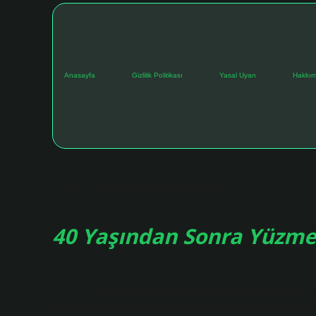
Anasayfa
Gizlilik Politikası
Yasal Uyarı
Hakkım
Etiket:
Haftada kaç gün yüzmeye gidilir
40 Yaşından Sonra Yüzme 
Tarih: Eylül 10, 2024
Bir insan ne kadar sürede yüzmeyi öğrenir? Kursa düzenli katı
Yüzmeyi öğrenmek kaç gün sürer diye sorarsanız özellikleri