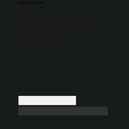
niteliği taşımazlar.
Sitemiz, 5651 Sayılı Kanun gereğince Bilgi Teknolojileri ve
İletişim Kurumu (BTK) tarafından onaylanmış bir Yer Sağlayıcı
olarak hizmet vermektedir. Bu nedenle, sitedeki içerikleri
proaktif olarak denetleme veya araştırma yükümlülüğümüz
bulunmamaktadır. Ancak, üyelerimiz yazdıkları içeriklerin
sorumluluğunu taşımakta olup, siteye üye olarak bu
sorumluluğu kabul etmiş sayılırlar.
Hukuka ve yasal düzenlemelere aykırı olduğunu
düşündüğünüz içerikleri,
backlinkpanelicomtr@gmail.com
adresine bildirmeniz halinde, ilgili içerikler yasal süre
içerisinde sitemizden kaldırılacaktır.
Arama