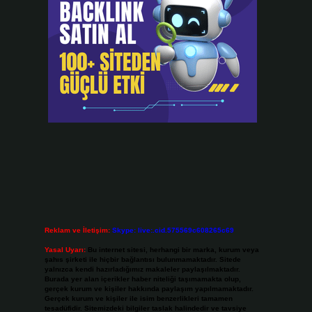
Reklam ve İletişim:
Skype: live:.cid.575569c608265c69
Yasal Uyarı:
Bu internet sitesi, herhangi bir marka, kurum veya
şahıs şirketi ile hiçbir bağlantısı bulunmamaktadır. Sitede
yalnızca kendi hazırladığımız makaleler paylaşılmaktadır.
Burada yer alan içerikler haber niteliği taşımamakta olup,
gerçek kurum ve kişiler hakkında paylaşım yapılmamaktadır.
Gerçek kurum ve kişiler ile isim benzerlikleri tamamen
tesadüfidir. Sitemizdeki bilgiler taslak halindedir ve tavsiye