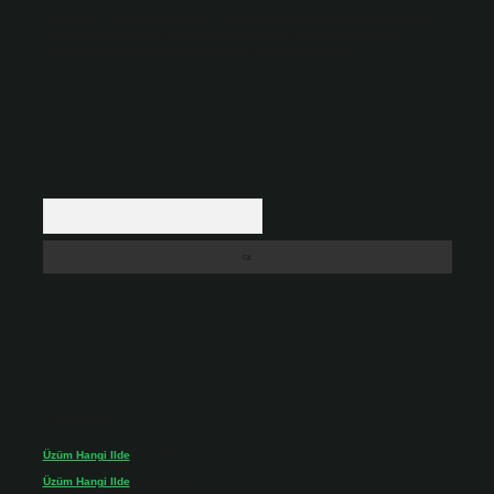
Hukuka ve yasal düzenlemelere aykırı olduğunu düşündüğünüz içerikleri,
backlinkpanelicomtr@gmail.com
adresine bildirmeniz halinde, ilgili
içerikler yasal süre içerisinde sitemizden kaldırılacaktır.
Arama
Son yorumlar
Üzüm Hangi Ilde
için
admin
Üzüm Hangi Ilde
için
Rabia