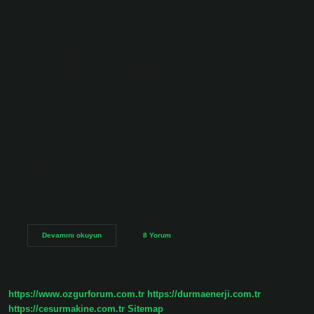
kullanarak kesin bilgiye ulaşabileceğini, ancak bu bilginin
doğruluğunu yaşam boyu eleştirebileceğini savunan bir
felsefe görüşü olarak ifade edilmektedir. Kartezyen yöntem
nedir? Descartes’a göre Kartezyen felsefe, kesin ve doğru
bilginin varlığını ortaya koymayı amaçlayan felsefi bir
sistemdir. Descartes tarafından geliştirilen bu sistem, her
türlü bilgi hakkındaki şüphelerden kaynaklanan tüm yanlış
anlamaları ortadan kaldırmayı ve mümkün olan en doğru ve
kesin bilgiye sağlam bir temel üzerinde ulaşmayı
amaçlamaktadır. Kartezyen model nedir? Kaynaklardan
kaynaklanmayan içeriklere itiraz edilebilir ve içerik
kaldırılabilir. İki değişkenli her birinci dereceden
polinomun düzlemdeki bir doğruya birebir eşlenmesinden
elde edilen cebirsel geometrik yapıya…
Kartezyen
Devamını okuyun
8 Yorum
Metod
Nedir
https://www.ozgurforum.com.tr
https://durmaenerji.com.tr
https://cesurmakine.com.tr
Sitemap