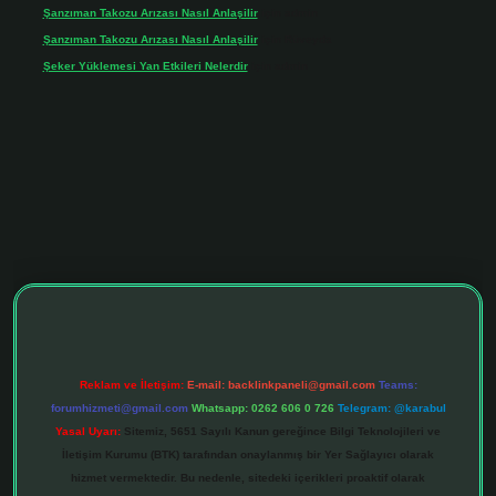
Şanzıman Takozu Arızası Nasıl Anlaşilir
için
admin
Şanzıman Takozu Arızası Nasıl Anlaşilir
için
Rüveyda
Şeker Yüklemesi Yan Etkileri Nelerdir
için
admin
tonbet giriş adresi
tulipbett.net
Reklam ve İletişim:
E-mail:
backlinkpaneli@gmail.com
Teams:
forumhizmeti@gmail.com
Whatsapp: 0262 606 0 726
Telegram: @karabul
Yasal Uyarı:
Sitemiz, 5651 Sayılı Kanun gereğince Bilgi Teknolojileri ve
İletişim Kurumu (BTK) tarafından onaylanmış bir Yer Sağlayıcı olarak
hizmet vermektedir. Bu nedenle, sitedeki içerikleri proaktif olarak