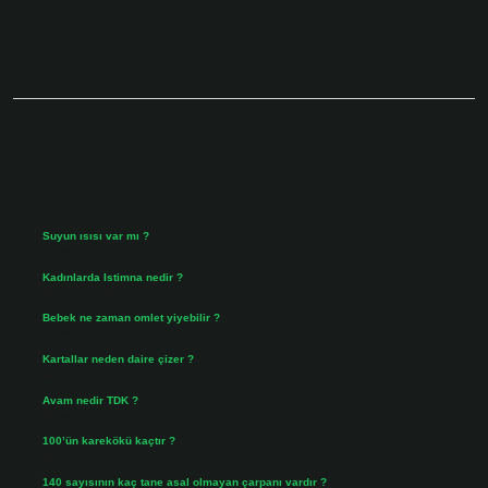
Sidebar
Son Yazılar
Suyun ısısı var mı ?
Ağustos 8, 2026
Kadınlarda Istimna nedir ?
Ağustos 7, 2026
Bebek ne zaman omlet yiyebilir ?
Ağustos 6, 2026
Kartallar neden daire çizer ?
Ağustos 5, 2026
Avam nedir TDK ?
Ağustos 4, 2026
100’ün karekökü kaçtır ?
Ağustos 3, 2026
140 sayısının kaç tane asal olmayan çarpanı vardır ?