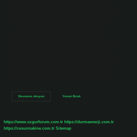
(Diploma Eki) üniversite diplomasına ektir ve diploma
yerine kullanılamaz. Diploma Eki, sol alt köşede öğrenci
işleri başkanının adı, soyadı ve imzası ile sağ alt köşede
üniversite hologramını içerir. Diploma denklik belgesi
sayılır mı? Denkliği talep edilen diplomanın Türk
yükseköğretim sisteminde hangi akademik alan ve
dereceye denk olduğunu gösteren belgedir. 10. Diploma
Denklik Belgesi ile Mezuniyet Denklik Belgesi arasında fark
var mıdır? Her iki belge de aynı işlevi görmektedir ve
geçerlilik durumlarında bir fark yoktur. Diploma eki hangi
ülkelerde geçerli? Mavi diploma eki hangi ülkelerde
geçerlidir? Mavi diploma ekinin geçerli olduğu Avrupa
ülkeleri…
Diploma
Devamını okuyun
Yorum Bırak
Eki
Denklik
Midir
https://www.ozgurforum.com.tr
https://durmaenerji.com.tr
https://cesurmakine.com.tr
Sitemap