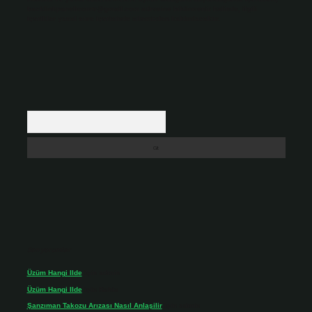
backlinkpanelicomtr@gmail.com
adresine bildirmeniz halinde, ilgili
içerikler yasal süre içerisinde sitemizden kaldırılacaktır.
Arama
Son yorumlar
Üzüm Hangi Ilde
için
admin
Üzüm Hangi Ilde
için
Rabia
Şanzıman Takozu Arızası Nasıl Anlaşilir
için
admin