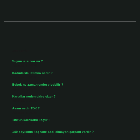
Sidebar
Son Yazılar
Suyun ısısı var mı ?
Ağustos 8, 2026
Kadınlarda Istimna nedir ?
Ağustos 7, 2026
Bebek ne zaman omlet yiyebilir ?
Ağustos 6, 2026
Kartallar neden daire çizer ?
Ağustos 5, 2026
Avam nedir TDK ?
Ağustos 4, 2026
100’ün karekökü kaçtır ?
Ağustos 3, 2026
140 sayısının kaç tane asal olmayan çarpanı vardır ?
Ağustos 3, 2026