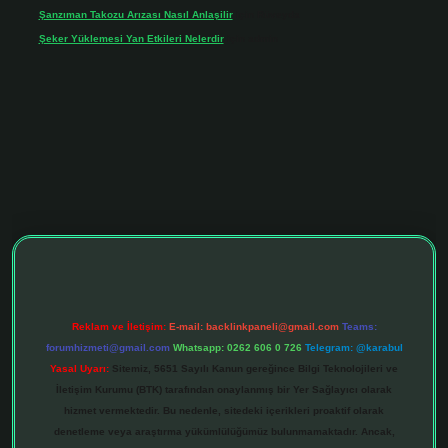
Şanzıman Takozu Arızası Nasıl Anlaşilir
için
Rüveyda
Şeker Yüklemesi Yan Etkileri Nelerdir
için
admin
ltonbet giriş adresi
tulipbett.net
Reklam ve İletişim:
E-mail:
backlinkpaneli@gmail.com
Teams:
forumhizmeti@gmail.com
Whatsapp: 0262 606 0 726
Telegram: @karabul
Yasal Uyarı:
Sitemiz, 5651 Sayılı Kanun gereğince Bilgi Teknolojileri ve
İletişim Kurumu (BTK) tarafından onaylanmış bir Yer Sağlayıcı olarak
hizmet vermektedir. Bu nedenle, sitedeki içerikleri proaktif olarak
denetleme veya araştırma yükümlülüğümüz bulunmamaktadır. Ancak,