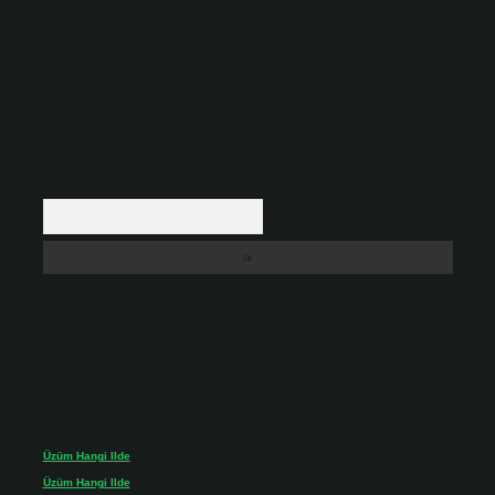
Hukuka ve yasal düzenlemelere aykırı olduğunu düşündüğünüz içerikleri,
backlinkpanelicomtr@gmail.com
adresine bildirmeniz halinde, ilgili
içerikler yasal süre içerisinde sitemizden kaldırılacaktır.
Arama
Son yorumlar
Üzüm Hangi Ilde
için
admin
Üzüm Hangi Ilde
için
Rabia