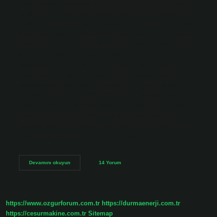
hiçbir zaman siyah kuyruk ucu olmadı. Kuyruk, ilk nesilde
siyah görünen kuyruğun tabanındaki turuncu/kahverengi
noktayı saymazsanız siyah değildir. Pikchachu’ların siyah
kulak uçları vardır.2 Şubat 2023Pikachu’nun hiçbir zaman
siyah kuyruk ucu olmadı. Kuyruk, ilk nesilde siyah görünen
kuyruğun tabanındaki turuncu/kahverengi noktayı
saymazsanız siyah değildir. Pikchachu’ların siyah kulak
uçları vardır. Pikachunun kuyruğu ne renktir? Resmi
karakter tasvirlerine göre Pikachu’nun kuyruğu siyah uç
olmaksızın düz sarıdır.02/25/2022Resmi karakter tasvirlerine
göre Pikachu’nun kuyruğu siyah uç olmaksızın düz sarıdır.
Pikachu siyah mı? Pikachu, 783 kurgusal Pokémon
karakteri arasında Pika türünden türemiş bir Pokémon’dur.
Kolayca tanınan özellikleri: Sırtında sarı tüyler…
Pikachu
Devamını okuyun
14 Yorum
Kuyruğu
Siyah
Mı
https://www.ozgurforum.com.tr
https://durmaenerji.com.tr
https://cesurmakine.com.tr
Sitemap