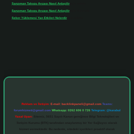
Şanzıman Takozu Arızası Nasıl Anlaşilir
için
admin
Şanzıman Takozu Arızası Nasıl Anlaşilir
için
Rüveyda
Şeker Yüklemesi Yan Etkileri Nelerdir
için
admin
tonbet giriş adresi
tulipbett.net
Reklam ve İletişim:
E-mail:
backlinkpaneli@gmail.com
Teams:
forumhizmeti@gmail.com
Whatsapp: 0262 606 0 726
Telegram: @karabul
Yasal Uyarı:
Sitemiz, 5651 Sayılı Kanun gereğince Bilgi Teknolojileri ve
İletişim Kurumu (BTK) tarafından onaylanmış bir Yer Sağlayıcı olarak
hizmet vermektedir. Bu nedenle, sitedeki içerikleri proaktif olarak