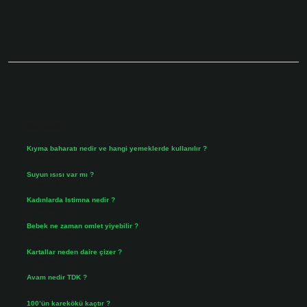
Sidebar
Son Yazılar
Kıyma baharatı nedir ve hangi yemeklerde kullanılır ?
Ağustos 9, 2026
Suyun ısısı var mı ?
Ağustos 8, 2026
Kadınlarda Istimna nedir ?
Ağustos 7, 2026
Bebek ne zaman omlet yiyebilir ?
Ağustos 6, 2026
Kartallar neden daire çizer ?
Ağustos 5, 2026
Avam nedir TDK ?
Ağustos 4, 2026
100’ün karekökü kaçtır ?