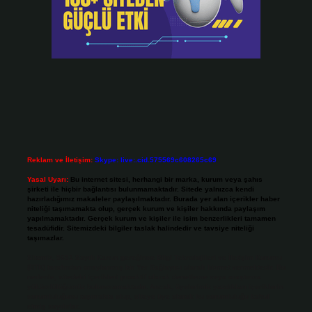
Reklam ve İletişim:
Skype: live:.cid.575569c608265c69
Yasal Uyarı:
Bu internet sitesi, herhangi bir marka, kurum veya şahıs
şirketi ile hiçbir bağlantısı bulunmamaktadır. Sitede yalnızca kendi
hazırladığımız makaleler paylaşılmaktadır. Burada yer alan içerikler haber
niteliği taşımamakta olup, gerçek kurum ve kişiler hakkında paylaşım
yapılmamaktadır. Gerçek kurum ve kişiler ile isim benzerlikleri tamamen
tesadüfidir. Sitemizdeki bilgiler taslak halindedir ve tavsiye niteliği
taşımazlar.
Sitemiz, 5651 Sayılı Kanun gereğince Bilgi Teknolojileri ve İletişim Kurumu
(BTK) tarafından onaylanmış bir Yer Sağlayıcı olarak hizmet vermektedir. Bu
nedenle, sitedeki içerikleri proaktif olarak denetleme veya araştırma
yükümlülüğümüz bulunmamaktadır. Ancak, üyelerimiz yazdıkları içeriklerin
sorumluluğunu taşımakta olup, siteye üye olarak bu sorumluluğu kabul
etmiş sayılırlar.