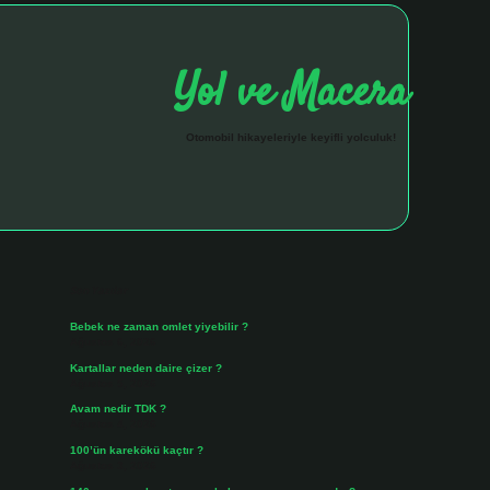
Yol ve Macera
Otomobil hikayeleriyle keyifli yolculuk!
Sidebar
hiltonbet giriş a
Son Yazılar
Bebek ne zaman omlet yiyebilir ?
Ağustos 6, 2026
Kartallar neden daire çizer ?
Ağustos 5, 2026
Avam nedir TDK ?
Ağustos 4, 2026
100’ün karekökü kaçtır ?
Ağustos 3, 2026