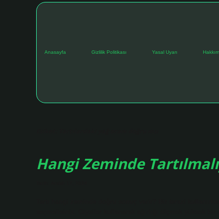
Anasayfa
Gizlilik Politikası
Yasal Uyarı
Hakkım
Etiket:
Tartılardaki yağ oranı doğru mu
Hangi Zeminde Tartılmalı
Tarih: Aralık 17, 2024
Tartı hangi zeminde doğru sonuç verir? Bir terazi kullanırk
seçmelisiniz. Giysiler kullanarak ağırlığı ölçmek yüksek bir 