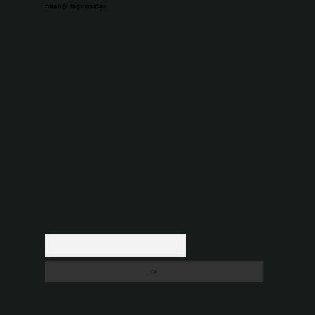
niteliği taşımazlar.
Sitemiz, 5651 Sayılı Kanun gereğince Bilgi Teknolojileri ve
İletişim Kurumu (BTK) tarafından onaylanmış bir Yer Sağlayıcı
olarak hizmet vermektedir. Bu nedenle, sitedeki içerikleri
proaktif olarak denetleme veya araştırma yükümlülüğümüz
bulunmamaktadır. Ancak, üyelerimiz yazdıkları içeriklerin
sorumluluğunu taşımakta olup, siteye üye olarak bu
sorumluluğu kabul etmiş sayılırlar.
Hukuka ve yasal düzenlemelere aykırı olduğunu
düşündüğünüz içerikleri,
backlinkpanelicomtr@gmail.com
adresine bildirmeniz halinde, ilgili içerikler yasal süre
içerisinde sitemizden kaldırılacaktır.
Arama