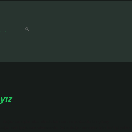
ızda
yız
en doğru sonuçlar elde etmek için sert ve pürüzsüz bir yüzey
değer aralığıyla sonuçlanacaktır. Daha doğru sonuçlar için hafif giysiler