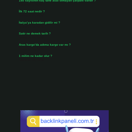
140 sayısının kaç tane asal olmayan çarpanı vardır ?
Ağustos 3, 2026
İlk 72 saat nedir ?
Temmuz 31, 2026
İtalya’ya karadan gidilir mi ?
Temmuz 30, 2026
Satir ne demek tarih ?
Temmuz 25, 2026
Aras kargo’da adıma kargo var mı ?
Temmuz 25, 2026
1 milim ne kadar olur ?
Temmuz 24, 2026