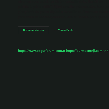
giyerken veya çıplakken ölçüm yapabilirsiniz. Baskül en iyi 
şekilde ölçeklenebilir? Dijital teraziler yalnızca düz, kuru yü
yüzeylerde de yanlış ölçümler verebilirler. Akşamdan sabah
yanıltıcıdır ve motivasyonunuzu azaltır. Tartıda gördüğünüz s
Hangi
Devamını okuyun
Yorum Bırak
Zeminde
Tartılmalıyız
https://www.ozgurforum.com.tr
https://durmaenerji.com.tr
h