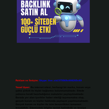
Reklam ve İletişim:
Skype: live:.cid.575569c608265c69
Yasal Uyarı:
Bu internet sitesi, herhangi bir marka, kurum veya
şahıs şirketi ile hiçbir bağlantısı bulunmamaktadır. Sitede
yalnızca kendi hazırladığımız makaleler paylaşılmaktadır.
Burada yer alan içerikler haber niteliği taşımamakta olup,
gerçek kurum ve kişiler hakkında paylaşım yapılmamaktadır.
Gerçek kurum ve kişiler ile isim benzerlikleri tamamen
tesadüfidir. Sitemizdeki bilgiler taslak halindedir ve tavsiye