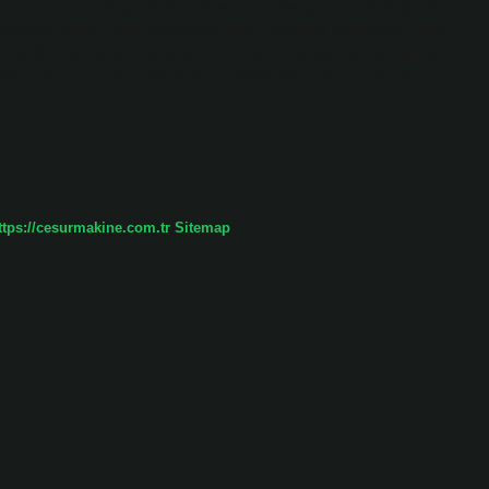
hangi zeminde doğru tartar? Dijital terazi hangi yüzeyde doğru bir
zeylerde çalışır. Yatay yüzeylerde yanlış sonuçlar verebilirler. Islak
a kaç kilo fark eder? Yatmadan önce kendinizi tartmak her zaman
ayı, gün boyunca yediklerinizi ve içtiklerinizi yansıtır, bu da…
ttps://cesurmakine.com.tr
Sitemap