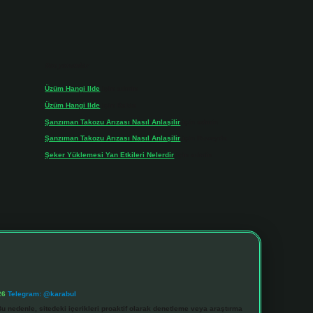
Son yorumlar
Üzüm Hangi Ilde
için
admin
Üzüm Hangi Ilde
için
Rabia
Şanzıman Takozu Arızası Nasıl Anlaşilir
için
admin
Şanzıman Takozu Arızası Nasıl Anlaşilir
için
Rüveyda
Şeker Yüklemesi Yan Etkileri Nelerdir
için
admin
26
Telegram: @karabul
u nedenle, sitedeki içerikleri proaktif olarak denetleme veya araştırma