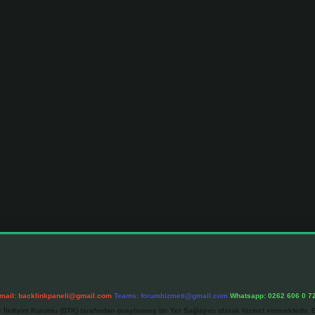
mail:
backlinkpaneli@gmail.com
Teams:
forumhizmeti@gmail.com
Whatsapp: 0262 606 0 7
e İletişim Kurumu (BTK) tarafından onaylanmış bir Yer Sağlayıcı olarak hizmet vermektedir. B