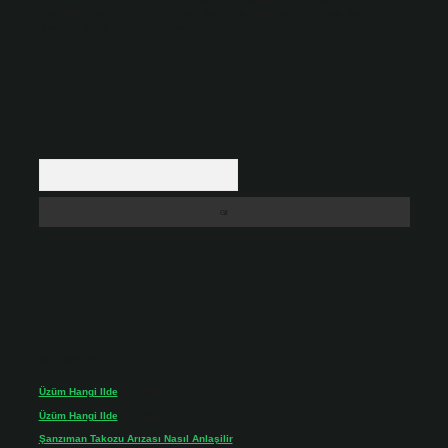
backlinkpanelicomtr@gmail.com
adresine bildirmeniz halinde, ilgili
içerikler yasal süre içerisinde sitemizden kaldırılacaktır.
Arama
Son yorumlar
Üzüm Hangi Ilde
için
admin
Üzüm Hangi Ilde
için
Rabia
Şanzıman Takozu Arızası Nasıl Anlaşilir
için
admin