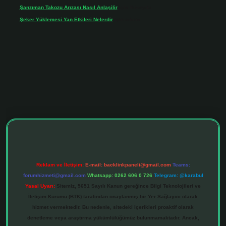
Şanzıman Takozu Arızası Nasıl Anlaşilir
için
Rüveyda
Şeker Yüklemesi Yan Etkileri Nelerdir
için
admin
tonbet giriş adresi
tulipbett.net
Reklam ve İletişim:
E-mail:
backlinkpaneli@gmail.com
Teams:
forumhizmeti@gmail.com
Whatsapp: 0262 606 0 726
Telegram: @karabul
Yasal Uyarı:
Sitemiz, 5651 Sayılı Kanun gereğince Bilgi Teknolojileri ve
İletişim Kurumu (BTK) tarafından onaylanmış bir Yer Sağlayıcı olarak
hizmet vermektedir. Bu nedenle, sitedeki içerikleri proaktif olarak
denetleme veya araştırma yükümlülüğümüz bulunmamaktadır. Ancak,