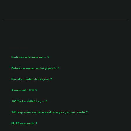
Sidebar
Son Yazılar
Kadınlarda Istimna nedir ?
Ağustos 7, 2026
Bebek ne zaman omlet yiyebilir ?
Ağustos 6, 2026
Kartallar neden daire çizer ?
Ağustos 5, 2026
Avam nedir TDK ?
Ağustos 4, 2026
100’ün karekökü kaçtır ?
Ağustos 3, 2026
140 sayısının kaç tane asal olmayan çarpanı vardır ?
Ağustos 3, 2026
İlk 72 saat nedir ?
Temmuz 31, 2026