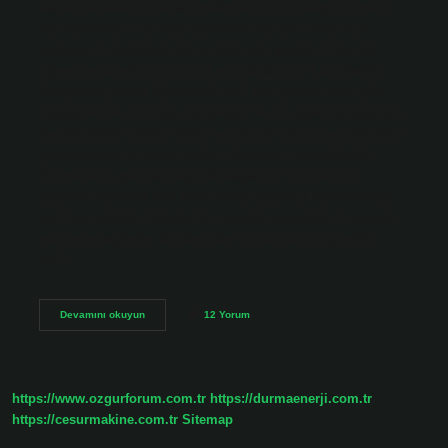
katılan ve kararlı olanlar ortalama 8 ila 12 saatte yüzmeyi
öğrenebilirler. Yüzmeyi öğrenmek kaç gün sürer diye
sorarsanız özelliklerinizi iyi bilmeniz gerekir. Yüzmeyi
öğrenme süresi minimum 2 ay, maksimum 4 ay olabilir.
Yetişkinler yüzme öğrenebilir mi? Her yaştan insan gibi
yetişkinler de yüzmeyi öğrenebilir ve bu eğlenceli spordan
faydalanabilir. Doğru eğitim ve sabırla yüzme becerilerinizi
geliştirmeniz ve suyun tadını çıkarmanız mümkündür.
Yüzmeye en geç kaç yaşında başlanır? Yüzmeye 16
yaşında başlamak bile kısa sürede yüzmeyi öğrenmenize
yardımcı olabilir. Ülkemizde çocuklar genellikle 6 yaşında
yüzmeye başlarlar. 60 yaşından sonra yüzme öğrenilir
mi?…
40
Devamını okuyun
12 Yorum
Yaşından
Sonra
Yüzme
Öğrenilir
Mi
https://www.ozgurforum.com.tr
https://durmaenerji.com.tr
https://cesurmakine.com.tr
Sitemap