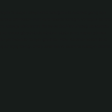
yük Stratejisi Gökyüzüne baktığımızda özellikle geniş açık
 hareket ettirmeden uzun süre havada kaldığını ve büyük daireler
n oldukça etkileyicidir. Bursa’da özellikle Uludağ eteklerinde,
n biri olarak gökyüzünde süzülen büyük yırtıcı kuşları görmek
r yol üzerinde ilerliyor gibidirler. Peki, Kartallar neden daire
 bir uçuş tekniği, enerji tasarrufu ve avlanma stratejisi bulunur.