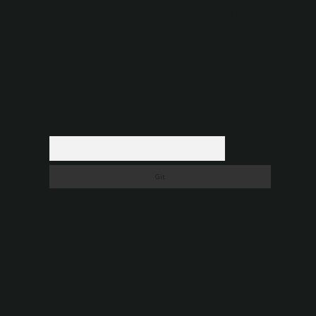
düşündüğünüz içerikleri,
backlinkpanelicomtr@gmail.com
adresine bildirmeniz halinde, ilgili içerikler yasal süre
içerisinde sitemizden kaldırılacaktır.
Arama
Son yorumlar