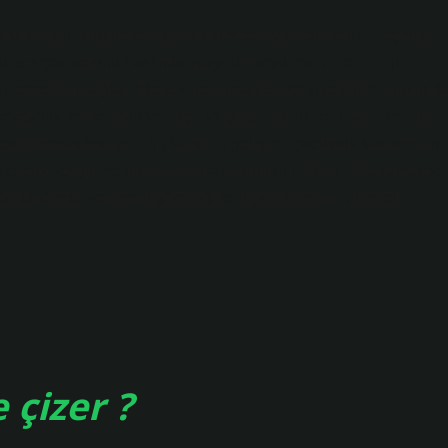
ada olabilir; Autorevers olarak tüm detayları derledik. Geçmişi
pek çok sorunun aslında yüzyıllar boyunca biriken bilgi,
k etmemizi sağlar; “Bebek ne zaman omlet yiyebilir?” sorusu d
eveynlik rehberlerinde sıkça karşılaşılan bu soru, yalnızca bir
slenmesindeki yeri; tıp tarihinin gelişimi, çocukluk kavramının
çocuk yetiştirme anlayışlarıyla yakından ilişkilidir. Günümüzde
 dönemde verilmesi gerektiğine ilişkin öneriler bilimsel
 çizer ?