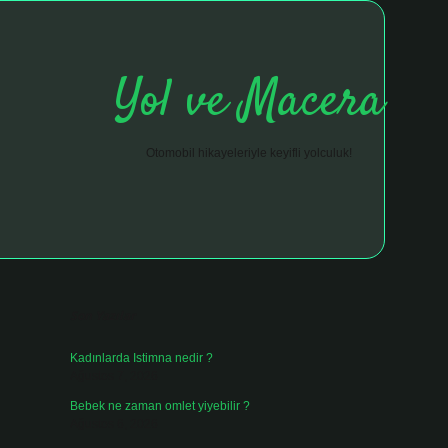
Yol ve Macera
Otomobil hikayeleriyle keyifli yolculuk!
Sidebar
hiltonbet giriş adresi
tulipbett.net
Son Yazılar
Kadınlarda Istimna nedir ?
Ağustos 7, 2026
Bebek ne zaman omlet yiyebilir ?
Ağustos 6, 2026