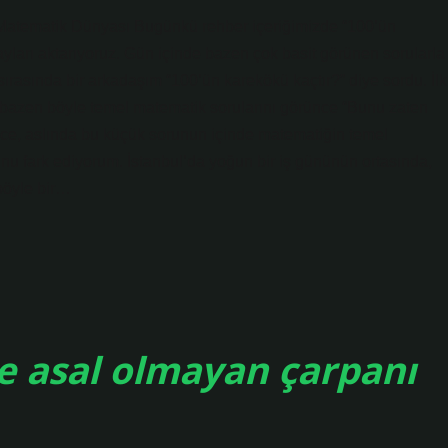
 Matematik Dünyası Bugünkü rehber içeriğimizde “100’ün
yları aktarıyoruz. Gün içinde bazen çok basit görünen sorularla
ırasında bir arkadaşım “100’ün karekökü kaçtır?” diye sordu. İlk
an bazen böyle temel matematik sorularını görünce “Bunu zaten
nce, aslında bu küçük sorunun içinde matematiğin temel
u fark ediyorum. İstanbul’da yoğun bir iş gününün ortasında,
böyle bir…
ne asal olmayan çarpanı