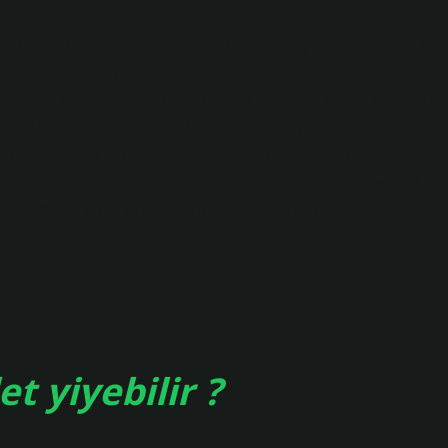
tik Bakışı Bir insan olarak, elimizde sınırlı kaynaklar olduğunda
amam. Zaman, dikkat, enerji, bilgi ve sosyal sermaye gibi
tiğimiz davranışları şekillendirir. Bu yazının odaklandığı konu,
mında değerlendirilen bir davranış biçimi: kadınlarda istimna. B
tışmak yerine, onu mikroekonomi, makroekonomi ve davranışsal
ların, kamu politikalarının ve piyasa dinamiklerinin bu olgu
ın Tanımı: Kadınlarda Istimna Nedir? Kadınlarda istimna…
 yiyebilir ?