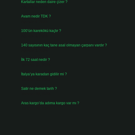
Kartallar neden daire çizer ?
Ağustos 5, 2026
Avam nedir TDK ?
Ağustos 4, 2026
100’ün karekökü kaçtır ?
Ağustos 3, 2026
u
140 sayısının kaç tane asal olmayan çarpanı vardır ?
Ağustos 3, 2026
İlk 72 saat nedir ?
Temmuz 31, 2026
İtalya’ya karadan gidilir mi ?
Temmuz 30, 2026
Satir ne demek tarih ?
Temmuz 25, 2026
Aras kargo’da adıma kargo var mı ?
Temmuz 25, 2026