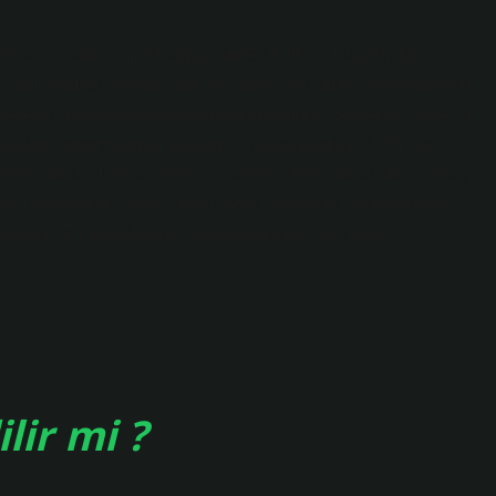
utorevers olarak tüm detayları derledik. İlk 72 Saat Nedir?
sınırlı olduğu bir dünyada, her birey ve kurum seçim yapmak
lerden, ulusal ekonomilerin büyüklüğünü belirleyen stratejik
liyetleri çerçevesinde şekillenir. Bu bağlamda “İlk 72 saat”
rine kadar uzanan kritik bir zaman dilimi olarak karşımıza çıkar
z ve bireysel ile toplumsal refah üzerindeki etkilerini nasıl
rarlar ve Fırsat Maliyeti Mikroekonomi, bireylerin…
lir mi ?