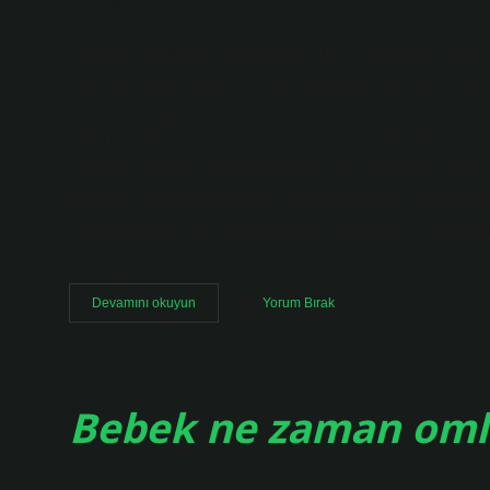
Tarih: Ağustos 7, 2026
Kaynakların Kıtlığı, Seçimler ve Bir Bireyin İçten Anali
nasıl seçimler yaptığımızı düşünmekten kendimi alıkoy
ekonomik kaynaklar, kişisel deneyimlerimizi ve tercih et
toplum tarafından sıkça “özel” ya da “özel hayat” kapsa
kavramı salt tıbbi ya da psikolojik bir çerçevede tar
ekonomi açısından ele alacağım. Böylece bireysel karar
üzerindeki etkisini daha kapsamlı görebiliriz. Kavram
Kadınlarda
Devamını okuyun
Yorum Bırak
Istimna
nedir
?
Bebek ne zaman omlet
Tarih: Ağustos 6, 2026