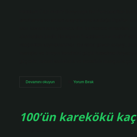
Hüddam Caiz midir? Sosyolojik Bir Perspektiften İnanç, 
umutlarıyla ve anlam arayışlarıyla kurduğu ilişkileri a
bazı kavramların yalnızca dini bir mesele olmaktan çı
alanlardan biridir. Bir kişinin “Hüddam caiz midir?” 
isteğinden kaynaklanmaz. Bu soru; güven arayışı, bili
inanışlar ve bireyin kendisini güçlü hissetme ihtiyacıy
güçlerle, ruhani varlıklarla ve metafizik inançlarla çeşit
Avam
Devamını okuyun
Yorum Bırak
nedir
TDK
?
100’ün karekökü kaçt
Tarih: Ağustos 3, 2026