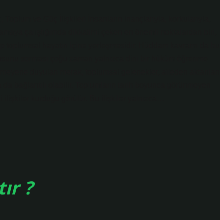
Toplum ve Güç İlişkileri İnsanların inançlarıyla, korkularıyla,
nlamaya çalıştığımda dikkatimi çeken en önemli noktalardan biri,
kıp toplumsal hayatın içine yerleşmesidir. Hüddam kavramı da bu
sorusunu sorması çoğu zaman yalnızca dini bir hüküm öğrenme
nmeyene duyulan merak, toplumsal gelenekler, aileden aktarılan
la da bağlantılı olabilir. Toplumların tarih boyunca görünmeyen
li ilişkiler kurduğu görülür. Bu ilişkiler yalnızca…
ır ?