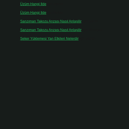
Üzüm Hangi Ilde
için
admin
Üzüm Hangi Ilde
için
Rabia
Şanzıman Takozu Arızası Nasıl Anlaşilir
için
admin
Şanzıman Takozu Arızası Nasıl Anlaşilir
için
Rüveyda
Şeker Yüklemesi Yan Etkileri Nelerdir
için
admin