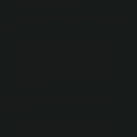
uzaktan izleme mümkün değildir.
Kendi kapı önüne kamera yasal
mı?
Apartman binasına kamera takılması, maliklerin izni
alınması ve çevredeki apartman veya evlerin özel
yaşam alanlarına müdahale edilmemesi şartıyla
yasaldır. Apartman binasının girişi, binanın dış yüzeyi
veya bahçe kapısına giden yol gibi yerlere güvenlik
kameraları takılabilir.
Kablosuz kamera kaç metreden
çeker?
Son olarak, kablosuz bir kamera genellikle ana
merkezden çok uzakta olamaz. Doğrudan görüş