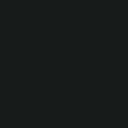
100 metreye kadar kapsayabilir.
Gece görüşlü kamera var mı?
Manuel olarak ayarlanabilen modellerin yanı sıra
otomatik gece görüş kamerası modelleri de
bulunmaktadır. Taşınabilir. Kablosuz kullanım için özel
olarak geliştirilen şarj edilebilir gece görüş kamerası
modelleri kullanım kolaylığı açısından avantajlar
sunmaktadır.
Karanlık kamera nedir?
Camera obscura (çoğulu camerae obscurae veya
camera obscuras; Latince camera obscūra “karanlık
oda”), karanlık bir alandaki küçük bir delikten geçen ışık
ışınlarının bir yüzeye çarparak, doğal görüntünün dışına