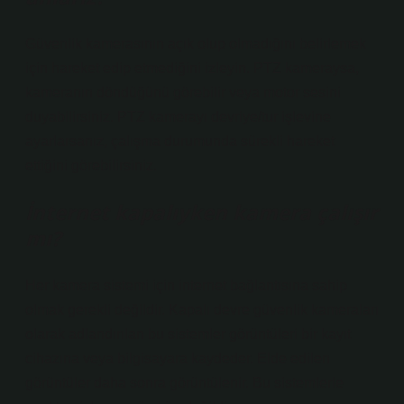
Güvenlik kamerasının açık olup olmadığını belirlemek
için hareket edip etmediğini izleyin. PTZ kameraysa,
kameranın döndüğünü görebilir veya motor sesini
duyabilirsiniz. PTZ kamerayı devriye/tur işlevine
ayarlarsanız, çalışma durumunda sürekli hareket
ettiğini görebilirsiniz.
İnternet kapalıyken kamera çalışır
mı?
Her kamera sistemi için internet bağlantısına sahip
olmak gerekli değildir. Kapalı devre güvenlik kameraları
olarak adlandırılan bu sistemler görüntüleri bir kayıt
cihazına veya bilgisayara kaydeder. Elde edilen
görüntüler daha sonra görüntülenir. Bu sistemlerle