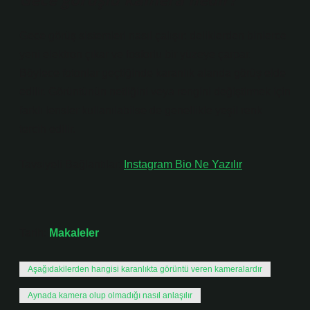
Gece görüş sistemleri nasıl çalışır: deliklerden binlerce
yeni elektron çıkar ve fosforlu bir yüzeye çarpar.
Böylece fotonlar geçtiğinde karanlık alanda görüş elde
edilir. Görüntünün netliğini veya rengini değiştirmek için
farklı lensler kullanılabilse de genellikle yeşil renk
tercih edilir.
Tavsiyeli Bağlantılar:
Instagram Bio Ne Yazılır
Tarih:
Makaleler
Aşağıdakilerden hangisi karanlıkta görüntü veren kameralardır
Aynada kamera olup olmadığı nasıl anlaşılır