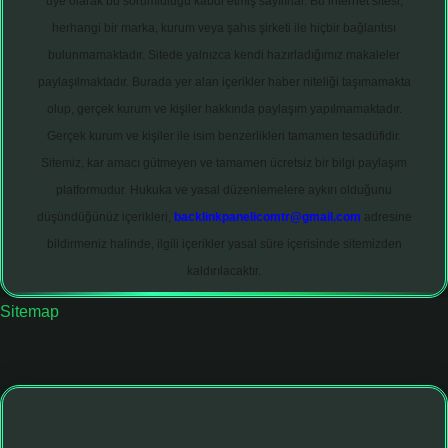
üye olarak bu sorumluluğu kabul etmiş sayılırlar. Bu internet sitesi,
herhangi bir marka, kurum veya şahıs şirketi ile hiçbir bağlantısı
bulunmamaktadır. Sitede yalnızca kendi hazırladığımız makaleler
paylaşılmaktadır. Burada yer alan içerikler haber niteliği taşımamakta
olup, gerçek kurum ve kişiler hakkında paylaşım yapılmamaktadır.
Gerçek kurum ve kişiler ile isim benzerlikleri tamamen tesadüfidir.
Sitemiz, kar amacı gütmeyen ve tamamen ücretsiz bir bilgi paylaşım
platformudur. Hukuka ve yasal düzenlemelere aykırı olduğunu
düşündüğünüz içerikleri,
backlinkpanelicomtr@gmail.com
adresine
bildirmeniz halinde, ilgili içerikler yasal süre içerisinde sitemizden
kaldırılacaktır.
Sitemap
bet giriş adresi
tulipbett.net