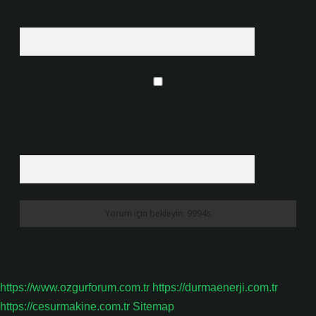
Web Sitesi
Daha sonraki yorumlarımda kullanılması için adım, e-posta adresim ve
site adresim bu tarayıcıya kaydedilsin.
9 - 5 kaçtır?
*
https://www.ozgurforum.com.tr
https://durmaenerji.com.tr
https://cesurmakine.com.tr
Sitemap