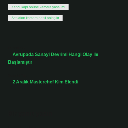
Kendi kapı önüne kamera yasal mı
Ses alan kamera nasıl anlaşılır
Önceki Yazı
Avrupada Sanayi Devrimi Hangi Olay Ile
Başlamıştır
Sonraki Yazı
2 Aralık Masterchef Kim Elendi
Bir yanıt yazın
E-posta adresiniz yayınlanmayacak.
Gerekli alanlar
*