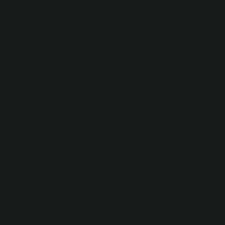
baş aşağı (ters) ve ters (soldan sağa) bir görüntü
oluşturması işlemidir.
Gece kamerası nedir?
Gece görüş kamerası nedir? Gece görüş kameraları,
düşük ışık kameraları olarak da adlandırılır, gün ışığının
aksine kızılötesi spektrumu kullanan kamera
sistemleridir. Bu sistemler, görünür ışık veya kızılötesi
ışınlar kamera sensörüne çarptığı anda görüntü
üretmeye başlar.
Ses alan kamera nasıl anlaşılır?
Bir kameranın ses kaydedip kaydetmediğini nasıl
anlarız? Kameraya aşağıdan veya yandan bakma
şansınız varsa, sesi kaydeden minik mikrofonu