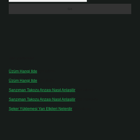
Son yorumlar
Üzüm Hangi Ilde
için
admin
Üzüm Hangi Ilde
için
Rabia
Şanzıman Takozu Arızası Nasıl Anlaşilir
için
admin
Şanzıman Takozu Arızası Nasıl Anlaşilir
için
Rüveyda
Şeker Yüklemesi Yan Etkileri Nelerdir
için
admin