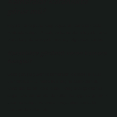
Kameralar karanlıkta
görür mü?
Koyu bir arka plana karşı beyaz bir nesne çok fazla
kontrasta sahiptir. Ancak, bu kameraların koyu bir arka
plana karşı daha koyu bir nesneyi algılaması zordur.
Karanlıkta görüntü veren kamera
hangisi?
Gece görüşlü güvenlik kameraları kızılötesi IR LED’li
ürünlerdir. 0 – 15 metre IR aralığına sahip olan bu
kameralar karanlıkta bile etkili fotoğraflar çekmenizi
sağlar. Ürünler her alanda kullanıma uygun ergonomik
tasarıma sahiptir ve evinizin veya ofisinizin farklı
alanlarında kullanılabilir.