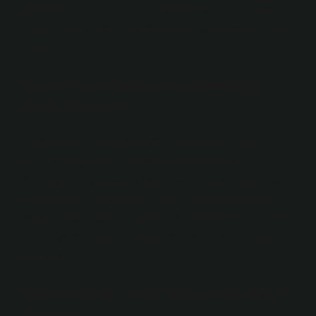
görebilirsiniz. Ancak kubbe kameraysa, onu görmek
imkansızdır. Bazen o jak mikrofonunu görmek uzmanlık
gerektirir.
Aynada kamera olup olmadığı
nasıl anlaşılır?
Parmağınızı aynaya doğrultun. Parmağınız ile ayna
arasında boşluk varsa. Bu normal bir aynadır.
Parmağınızı aynaya koyduğunuzda boşluk yoksa. ve
parmaklarınız buluşuyorsa. bu iki yönlü bir aynadır.
Bunun arkasında biri olabilir. Bunu anlamanın bir yolu
da var. Telefonunuzun flaşını veya el fenerini aynaya
doğrultun.
Kameraların aktif olduğunu nasıl
anlarız?