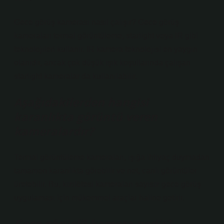
Gece görüş kamerası nasıl çalışır? Gece görüş
kameraları termal görüntüleme, starlight veya IR gibi
teknolojileri kullanır. IR kamera teknolojisi en yaygın
olanıdır, ancak çok düşük ışık koşullarında çalışan
starlight kameralar da kullanılabilir.
Aşağıdakilerden hangisi
karanlıkta görüntü veren
kameralardır?
Termal görüntüleme kameraları, ışığa ihtiyaç duymadan
tamamen karanlıkta görebilir ve net, canlı görüntüler
üretebilir. Bu, kızılötesi kameraları sayısız gece görüş
uygulaması için mükemmel araçlar haline getirir.
Gece görüşlü kamera nedir?