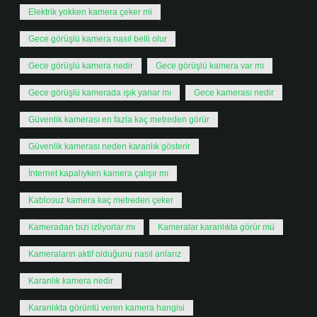
Elektrik yokken kamera çeker mi
Gece görüşlü kamera nasıl belli olur
Gece görüşlü kamera nedir
Gece görüşlü kamera var mı
Gece görüşlü kamerada ışık yanar mı
Gece kamerası nedir
Güvenlik kamerası en fazla kaç metreden görür
Güvenlik kamerası neden karanlık gösterir
İnternet kapalıyken kamera çalışır mı
Kablosuz kamera kaç metreden çeker
Kameradan bizi izliyorlar mı
Kameralar karanlıkta görür mü
Kameraların aktif olduğunu nasıl anlarız
Karanlık kamera nedir
Karanlıkta görüntü veren kamera hangisi