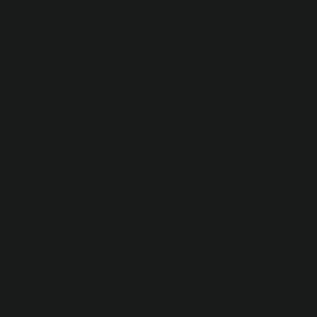
Gece görüşlü kamera nasıl belli
olur?
Gece bir güvenlik kamerasının önüne baktığınızda
gördüğünüz küçük LED ışıklar, insan gözünün zar zor
görebildiği kızılötesi ışık yayarak güvenlik kamerası için
parlak bir görüş alanı oluşturur. IR teknolojisiyle,
güvenlik kameralarının görebildiği görüntüler siyah
beyazdır.
Elektrik yokken kamera çeker mi?
Elektrik kesintisi ve güvenlik kameraları UPS’ler,
elektrik kesintisi durumunda kameralarınızın ve diğer
güvenlik cihazlarınızın çalışmaya devam etmesini
sağlar. Kesintinin süresine bağlı olarak, bu süre