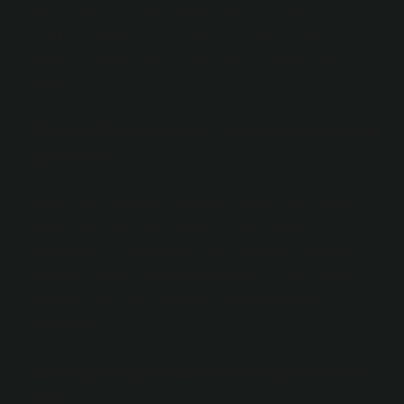
hattıyla, kablosuz kameranın menzili 500 metre veya
daha fazla olabilir. Bir evin içinde, menzil genellikle,
ancak her zaman değil, daha azdır – yaklaşık 150
metre.
Güvenlik kamerası neden karanlık
gösterir?
Genel olarak kamera sistemleri, güvenlik kameralarının
bulanık veya karanlık görünmesi gibi sorunlar
yaşayabilir. Bu sorun genellikle kamerada kullanılan
lenslerin uyumsuz olmasından veya lens ile kamera
arasındaki bağlantının doğru yapılmamasından
kaynaklanır.
Gece görüşlü kamerada ışık yanar
mı?