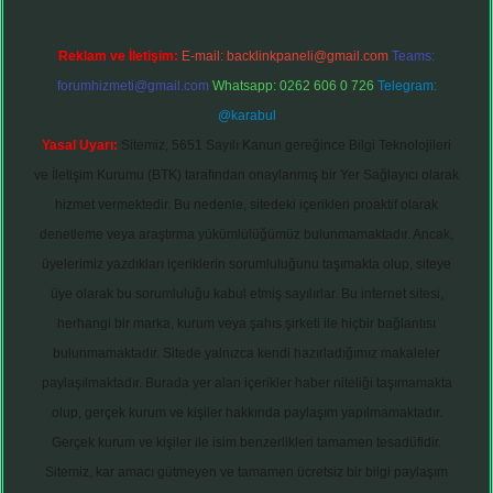
Reklam ve İletişim:
E-mail:
backlinkpaneli@gmail.com
Teams:
forumhizmeti@gmail.com
Whatsapp: 0262 606 0 726
Telegram:
@karabul
Yasal Uyarı:
Sitemiz, 5651 Sayılı Kanun gereğince Bilgi Teknolojileri
ve İletişim Kurumu (BTK) tarafından onaylanmış bir Yer Sağlayıcı olarak
hizmet vermektedir. Bu nedenle, sitedeki içerikleri proaktif olarak
denetleme veya araştırma yükümlülüğümüz bulunmamaktadır. Ancak,
üyelerimiz yazdıkları içeriklerin sorumluluğunu taşımakta olup, siteye
üye olarak bu sorumluluğu kabul etmiş sayılırlar. Bu internet sitesi,
herhangi bir marka, kurum veya şahıs şirketi ile hiçbir bağlantısı
bulunmamaktadır. Sitede yalnızca kendi hazırladığımız makaleler
paylaşılmaktadır. Burada yer alan içerikler haber niteliği taşımamakta
olup, gerçek kurum ve kişiler hakkında paylaşım yapılmamaktadır.
Gerçek kurum ve kişiler ile isim benzerlikleri tamamen tesadüfidir.
Sitemiz, kar amacı gütmeyen ve tamamen ücretsiz bir bilgi paylaşım