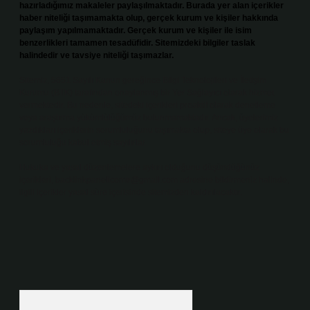
hazırladığımız makaleler paylaşılmaktadır. Burada yer alan içerikler
haber niteliği taşımamakta olup, gerçek kurum ve kişiler hakkında
paylaşım yapılmamaktadır. Gerçek kurum ve kişiler ile isim
benzerlikleri tamamen tesadüfidir. Sitemizdeki bilgiler taslak
halindedir ve tavsiye niteliği taşımazlar.
Sitemiz, 5651 Sayılı Kanun gereğince Bilgi Teknolojileri ve İletişim
Kurumu (BTK) tarafından onaylanmış bir Yer Sağlayıcı olarak hizmet
vermektedir. Bu nedenle, sitedeki içerikleri proaktif olarak denetleme
veya araştırma yükümlülüğümüz bulunmamaktadır. Ancak, üyelerimiz
yazdıkları içeriklerin sorumluluğunu taşımakta olup, siteye üye olarak bu
sorumluluğu kabul etmiş sayılırlar.
Hukuka ve yasal düzenlemelere aykırı olduğunu düşündüğünüz
içerikleri,
backlinkpanelicomtr@gmail.com
adresine bildirmeniz halinde,
ilgili içerikler yasal süre içerisinde sitemizden kaldırılacaktır.
Arama