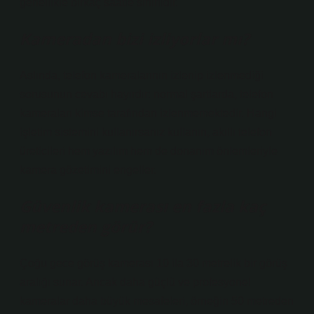
genellikle birkaç saatle sınırlıdır.
Kameradan bizi izliyorlar mı?
Aslında, telefon kameralarının izlenip izlenmediği
sorusunun cevabı hayırdır: normal şartlarda, telefon
kameraları kimse tarafından izlenmemektedir. Hangi
işletim sistemini kullanırsanız kullanın, akıllı telefon
üreticileri hem yazılım hem de donanım önlemleriyle
kamera gözetimini engeller.
Güvenlik kamerası en fazla kaç
metreden görür?
Çoğu gece görüş kamerası 10 ila 30 metrelik bir görüş
aralığı sunar. Ancak daha güçlü ve profesyonel
kameralar daha büyük mesafeleri, örneğin 50 metreden