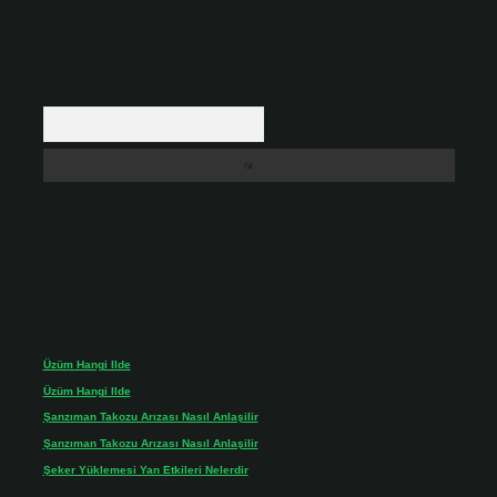
Arama
Son yorumlar
Üzüm Hangi Ilde
için
admin
Üzüm Hangi Ilde
için
Rabia
Şanzıman Takozu Arızası Nasıl Anlaşilir
için
admin
Şanzıman Takozu Arızası Nasıl Anlaşilir
için
Rüveyda
Şeker Yüklemesi Yan Etkileri Nelerdir
için
admin