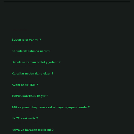
Sidebar
Son Yazılar
Suyun ısısı var mı ?
Ağustos 8, 2026
Kadınlarda Istimna nedir ?
Ağustos 7, 2026
Bebek ne zaman omlet yiyebilir ?
Ağustos 6, 2026
Kartallar neden daire çizer ?
Ağustos 5, 2026
Avam nedir TDK ?
Ağustos 4, 2026
100’ün karekökü kaçtır ?
Ağustos 3, 2026
140 sayısının kaç tane asal olmayan çarpanı vardır ?
Ağustos 3, 2026
İlk 72 saat nedir ?
Temmuz 31, 2026
İtalya’ya karadan gidilir mi ?
Temmuz 30, 2026