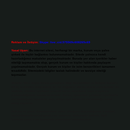
Reklam ve İletişim:
Skype: live:.cid.575569c608265c69
Yasal Uyarı:
Bu internet sitesi, herhangi bir marka, kurum veya şahıs
şirketi ile hiçbir bağlantısı bulunmamaktadır. Sitede yalnızca kendi
hazırladığımız makaleler paylaşılmaktadır. Burada yer alan içerikler haber
niteliği taşımamakta olup, gerçek kurum ve kişiler hakkında paylaşım
yapılmamaktadır. Gerçek kurum ve kişiler ile isim benzerlikleri tamamen
tesadüfidir. Sitemizdeki bilgiler taslak halindedir ve tavsiye niteliği
taşımazlar.
Sitemiz, 5651 Sayılı Kanun gereğince Bilgi Teknolojileri ve İletişim Kurumu
(BTK) tarafından onaylanmış bir Yer Sağlayıcı olarak hizmet vermektedir. Bu
nedenle, sitedeki içerikleri proaktif olarak denetleme veya araştırma
yükümlülüğümüz bulunmamaktadır. Ancak, üyelerimiz yazdıkları içeriklerin
sorumluluğunu taşımakta olup, siteye üye olarak bu sorumluluğu kabul
etmiş sayılırlar.
Hukuka ve yasal düzenlemelere aykırı olduğunu düşündüğünüz içerikleri,
backlinkpanelicomtr@gmail.com
adresine bildirmeniz halinde, ilgili
içerikler yasal süre içerisinde sitemizden kaldırılacaktır.