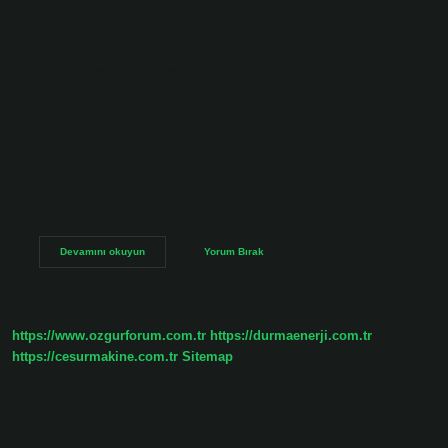
CHARTUIQ PUANI SEVİYESİ156 ve üzeriDahi140-155
arasıÇok Üstün Zeka126-140 arasıÜstün Zeka111-125
arasıGelişmiş Zeka5 satır daha•25 Temmuz 2016 75 IQ iyi
mi? IQ skalasında puan dağılımı 25 ila 39: Ağır zihinsel
engelli. 40 ila 54: Orta derecede zihinsel engelli. 55 ila 69:
Hafif zihinsel engelli. 70 ila 84: Sınırda zihinsel engelli. 11
Mart 2023 IQ skalasında puan dağılımı 25 ila 39: Ağır
zihinsel engelli. 40 ila 54: Orta derecede zihinsel engelli. 55
ila 69: Hafif zihinsel engelli. 70 ila 84: Sınırda zihinsel
engelli. 16 yaş IQ kaç olmalı? Araştırmalara göre her…
Kaç
Devamını okuyun
Yorum Bırak
Iq
Zeki
Sayılır
https://www.ozgurforum.com.tr
https://durmaenerji.com.tr
https://cesurmakine.com.tr
Sitemap