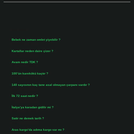
Sidebar
Son Yazılar
Bebek ne zaman omlet yiyebilir ?
Ağustos 6, 2026
Kartallar neden daire çizer ?
Ağustos 5, 2026
Avam nedir TDK ?
Ağustos 4, 2026
100’ün karekökü kaçtır ?
Ağustos 3, 2026
140 sayısının kaç tane asal olmayan çarpanı vardır ?
Ağustos 3, 2026
İlk 72 saat nedir ?
Temmuz 31, 2026
İtalya’ya karadan gidilir mi ?
Temmuz 30, 2026
Satir ne demek tarih ?
Temmuz 25, 2026
Aras kargo’da adıma kargo var mı ?
Temmuz 25, 2026