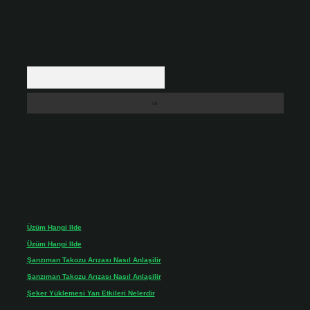
Arama
Son yorumlar
Üzüm Hangi Ilde
için
admin
Üzüm Hangi Ilde
için
Rabia
Şanzıman Takozu Arızası Nasıl Anlaşilir
için
admin
Şanzıman Takozu Arızası Nasıl Anlaşilir
için
Rüveyda
Şeker Yüklemesi Yan Etkileri Nelerdir
için
admin