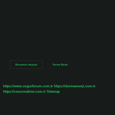
CHARTUIQ PUANI SEVİYESİ156 ve üzeriDahi140-155
arasıÇok Üstün Zeka126-140 arasıÜstün Zeka111-125
arasıGelişmiş Zeka5 satır daha•25 Temmuz 2016 75 IQ iyi
mi? IQ skalasında puan dağılımı 25 ila 39: Ağır zihinsel
engelli. 40 ila 54: Orta derecede zihinsel engelli. 55 ila 69:
Hafif zihinsel engelli. 70 ila 84: Sınırda zihinsel engelli. 11
Mart 2023 IQ skalasında puan dağılımı 25 ila 39: Ağır
zihinsel engelli. 40 ila 54: Orta derecede zihinsel engelli. 55
ila 69: Hafif zihinsel engelli. 70 ila 84: Sınırda zihinsel
engelli. 16 yaş IQ kaç olmalı? Araştırmalara göre her…
Kaç
Devamını okuyun
Yorum Bırak
Iq
Zeki
Sayılır
https://www.ozgurforum.com.tr
https://durmaenerji.com.tr
https://cesurmakine.com.tr
Sitemap