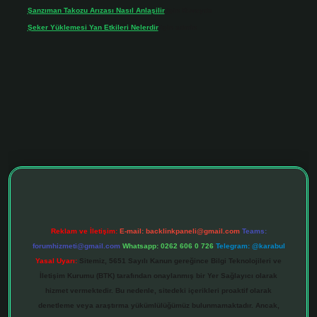
Şanzıman Takozu Arızası Nasıl Anlaşilir
için
Rüveyda
Şeker Yüklemesi Yan Etkileri Nelerdir
için
admin
tonbet giriş adresi
tulipbett.net
Reklam ve İletişim:
E-mail:
backlinkpaneli@gmail.com
Teams:
forumhizmeti@gmail.com
Whatsapp: 0262 606 0 726
Telegram: @karabul
Yasal Uyarı:
Sitemiz, 5651 Sayılı Kanun gereğince Bilgi Teknolojileri ve
İletişim Kurumu (BTK) tarafından onaylanmış bir Yer Sağlayıcı olarak
hizmet vermektedir. Bu nedenle, sitedeki içerikleri proaktif olarak
denetleme veya araştırma yükümlülüğümüz bulunmamaktadır. Ancak,