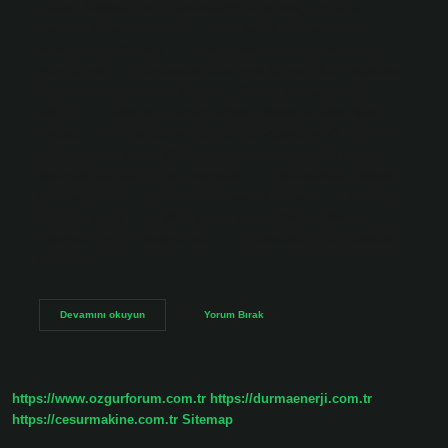
yolları Kullandığınız yönlendiriciyi veya ağ geçidini
yeniden konumlandırın. … Wi-Fi kanal numarasını ve
frekansını değiştirin. … Yönlendiricinin aygıt yazılımını
güncelleyin. … Yönlendiricinin veya ağ geçidinin kablosuz
antenlerinin boyutunu artırın. … Sinyal güçlendirici
ekleyin. … Kablosuz erişim noktası kullanın.Daha fazla
makale… Ev interneti az çekiyor ne yapmalıyım? Evinizin
her odasında güçlü WiFi için yapabileceğiniz 10 şey! 1.
Modeminizi doğru yere yerleştirin. … Modeminizi yüksek
bir yere koyun. … 3. Güçlü bir parola kullanın. … Güçlü bir
modem seçin. … 5. WiFi sinyal güçlendirici kullanın. …
İnternet hızınızı kontrol edin. … Kullanmadığınız cihazları
kapatın.…
Wi-
Devamını okuyun
Yorum Bırak
Fi
Az
Çekiyor
Ne
Yapmalıyım
https://www.ozgurforum.com.tr
https://durmaenerji.com.tr
https://cesurmakine.com.tr
Sitemap