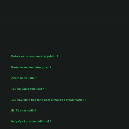
Sidebar
Son Yazılar
Bebek ne zaman omlet yiyebilir ?
Ağustos 6, 2026
Kartallar neden daire çizer ?
Ağustos 5, 2026
Avam nedir TDK ?
Ağustos 4, 2026
100’ün karekökü kaçtır ?
Ağustos 3, 2026
140 sayısının kaç tane asal olmayan çarpanı vardır ?
Ağustos 3, 2026
İlk 72 saat nedir ?
Temmuz 31, 2026
İtalya’ya karadan gidilir mi ?
Temmuz 30, 2026