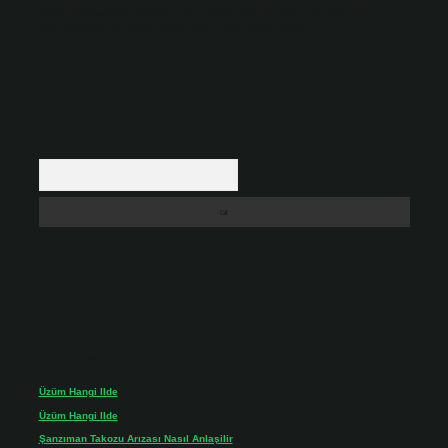
backlinkpanelicomtr@gmail.com
adresine bildirmeniz halinde, ilgili
içerikler yasal süre içerisinde sitemizden kaldırılacaktır.
Arama
Son yorumlar
Üzüm Hangi Ilde
için
admin
Üzüm Hangi Ilde
için
Rabia
Şanzıman Takozu Arızası Nasıl Anlaşilir
için
admin