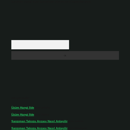
içerikler yasal süre içerisinde sitemizden kaldırılacaktır.
Arama
Son yorumlar
Üzüm Hangi Ilde
için
admin
Üzüm Hangi Ilde
için
Rabia
Şanzıman Takozu Arızası Nasıl Anlaşilir
için
admin
Şanzıman Takozu Arızası Nasıl Anlaşilir
için
Rüveyda