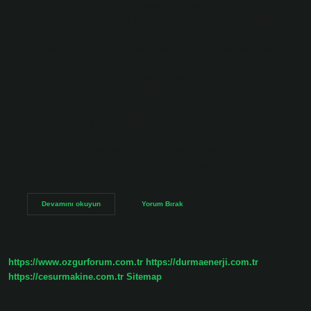
Ramazan Bayramı tatili, 8 Nisan Pazartesi günü idari tatil ve
9 Nisan Salı günü yarım gün olmak üzere 9 güne çıkarıldı.
Kamu çalışanları için 6 Nisan’da başlayan Ramazan
Bayramı tatili, 14 Nisan Pazar günü sona erecek. Ramazan
Bayramı 9 gün tatil ne zaman başlıyor? Yazıda, şu ifadelere
yer verildi: “Ramazan Bayramı, 9 Nisan 2024 Salı günü saat
13.00’te idrak edilecektir.” 2024 bayram Tatilleri Ne zaman?
TÜRİB ELÜS Piyasası Ağırlıklı Ortalama Fiyat Bilgileri
(TL/Kg)TarihTatilDurum01.01.2024Yılbaşı
TatiliKapalı09.04.2024Ramazan Bayramı Akşamı10:00 –
11:0010.04.2024Ramazan Bayramı TatiliKapalı11.04. Bayram
tatili 9 gün oldu mu? Kurban Bayramı tatili 9…
2024
Devamını okuyun
Yorum Bırak
Ramazan
Bayram
Tatili
Kaç
Gün
https://www.ozgurforum.com.tr
https://durmaenerji.com.tr
https://cesurmakine.com.tr
Sitemap