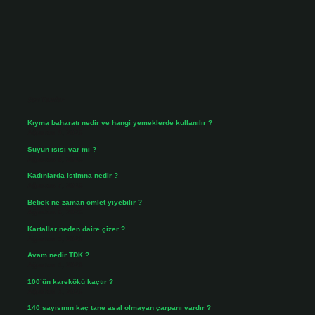
Sidebar
Son Yazılar
Kıyma baharatı nedir ve hangi yemeklerde kullanılır ?
Ağustos 9, 2026
Suyun ısısı var mı ?
Ağustos 8, 2026
Kadınlarda Istimna nedir ?
Ağustos 7, 2026
Bebek ne zaman omlet yiyebilir ?
Ağustos 6, 2026
Kartallar neden daire çizer ?
Ağustos 5, 2026
Avam nedir TDK ?
Ağustos 4, 2026
100’ün karekökü kaçtır ?
Ağustos 3, 2026
140 sayısının kaç tane asal olmayan çarpanı vardır ?