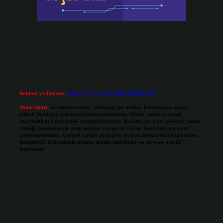
Reklam ve İletişim:
Skype: live:.cid.575569c608265c69
Yasal Uyarı:
Bu internet sitesi, herhangi bir marka, kurum veya şahıs
şirketi ile hiçbir bağlantısı bulunmamaktadır. Sitede yalnızca kendi
hazırladığımız makaleler paylaşılmaktadır. Burada yer alan içerikler haber
niteliği taşımamakta olup, gerçek kurum ve kişiler hakkında paylaşım
yapılmamaktadır. Gerçek kurum ve kişiler ile isim benzerlikleri tamamen
tesadüfidir. Sitemizdeki bilgiler taslak halindedir ve tavsiye niteliği
taşımazlar.
Sitemiz, 5651 Sayılı Kanun gereğince Bilgi Teknolojileri ve İletişim Kurumu
(BTK) tarafından onaylanmış bir Yer Sağlayıcı olarak hizmet vermektedir. Bu
nedenle, sitedeki içerikleri proaktif olarak denetleme veya araştırma
yükümlülüğümüz bulunmamaktadır. Ancak, üyelerimiz yazdıkları içeriklerin
sorumluluğunu taşımakta olup, siteye üye olarak bu sorumluluğu kabul
etmiş sayılırlar.
Hukuka ve yasal düzenlemelere aykırı olduğunu düşündüğünüz içerikleri,
backlinkpanelicomtr@gmail.com
adresine bildirmeniz halinde, ilgili