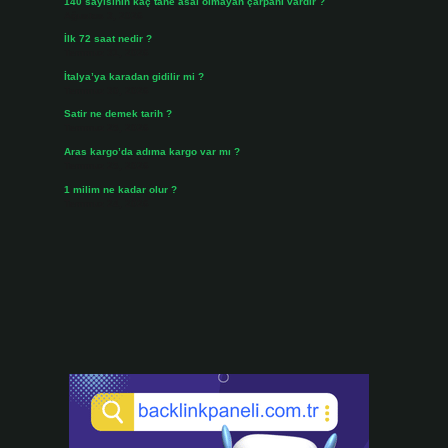
140 sayısının kaç tane asal olmayan çarpanı vardır ?
Ağustos 3, 2026
İlk 72 saat nedir ?
Temmuz 31, 2026
İtalya’ya karadan gidilir mi ?
Temmuz 30, 2026
Satir ne demek tarih ?
Temmuz 25, 2026
Aras kargo’da adıma kargo var mı ?
Temmuz 25, 2026
1 milim ne kadar olur ?
Temmuz 24, 2026