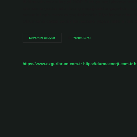
öldürmenin cezası kaç yıl 2024? Suçluyu suç işlemeye teşvik
işlemesine yardım eden kişi için aşağıdakiler geçerlidir: Eğe
arasında hapis cezasına çarptırılacaktır. Eğer kasten adam öl
Öldürmenin cezası nedir? Bu nedenle, yaşam hakkını ihlal
Öldürmek
Devamını okuyun
Yorum Bırak
Kaç
https://www.ozgurforum.com.tr
https://durmaenerji.com.tr
h