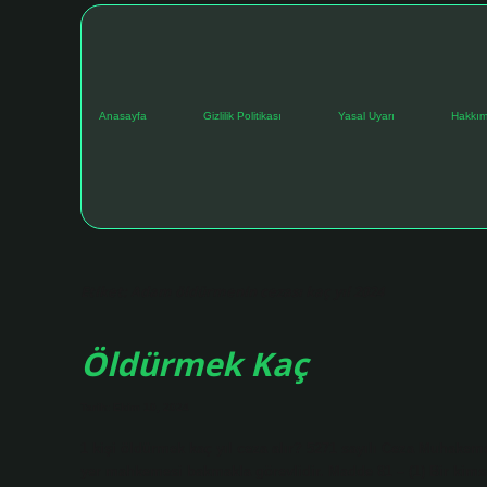
Anasayfa
Gizlilik Politikası
Yasal Uyarı
Hakkım
Etiket:
Adam öldürmenin cezası kaç yıl 2024
Öldürmek Kaç
Tarih: Ekim 10, 2024
1 kişi öldürmek kaç yıl ceza alır? 5271 sayılı Ceza Muhake
yer mahkemesi bakmakla görevlidir. Madde 81 – (1) Bir kimse