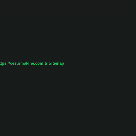
 eden herkes, suçluyla aynı cezayı alacaktır. Ancak, suçlunun suç
r suçlu, kasten öldürmenin temel biçimini işlemişse, 10 ila 15 yıl
dürmüşse, 15 ila 20 yıl arasında hapis cezasına çarptırılacaktır.
 eden…
ttps://cesurmakine.com.tr
Sitemap