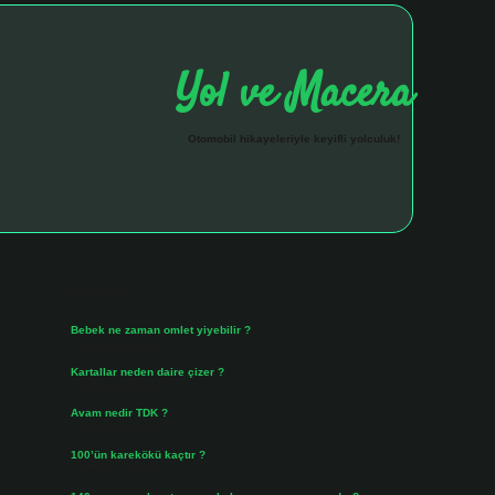
Yol ve Macera
Otomobil hikayeleriyle keyifli yolculuk!
Sidebar
hiltonbet giriş a
Son Yazılar
Bebek ne zaman omlet yiyebilir ?
Ağustos 6, 2026
Kartallar neden daire çizer ?
Ağustos 5, 2026
Avam nedir TDK ?
Ağustos 4, 2026
100’ün karekökü kaçtır ?
Ağustos 3, 2026