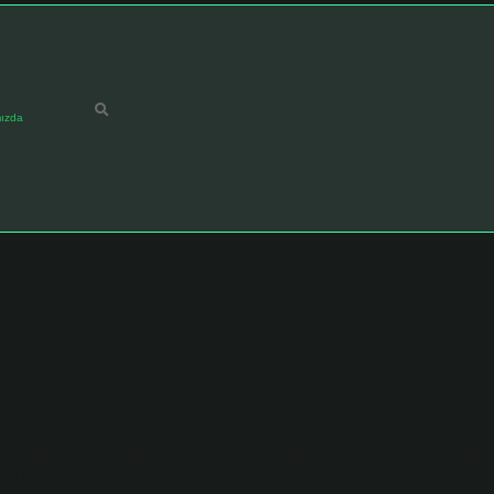
ızda
meleri Usulü Kanununun 12 nci maddesine göre, davaya, suçun işlendiği
yi kasten öldüren kişi, müebbet hapis cezası ile cezalandırılır. Adam