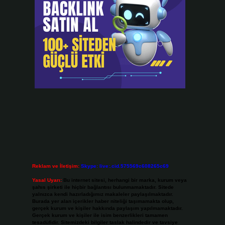
Reklam ve İletişim:
Skype: live:.cid.575569c608265c69
Yasal Uyarı:
Bu internet sitesi, herhangi bir marka, kurum veya
şahıs şirketi ile hiçbir bağlantısı bulunmamaktadır. Sitede
yalnızca kendi hazırladığımız makaleler paylaşılmaktadır.
Burada yer alan içerikler haber niteliği taşımamakta olup,
gerçek kurum ve kişiler hakkında paylaşım yapılmamaktadır.
Gerçek kurum ve kişiler ile isim benzerlikleri tamamen
tesadüfidir. Sitemizdeki bilgiler taslak halindedir ve tavsiye