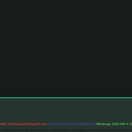
mail:
backlinkpaneli@gmail.com
Teams:
forumhizmeti@gmail.com
Whatsapp: 0262 606 0 7
e İletişim Kurumu (BTK) tarafından onaylanmış bir Yer Sağlayıcı olarak hizmet vermektedir. B