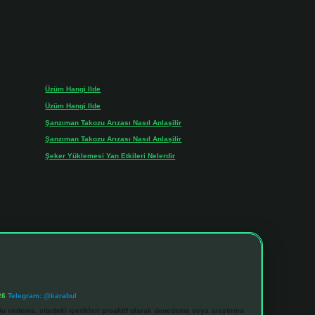
Son yorumlar
Üzüm Hangi Ilde
için
admin
Üzüm Hangi Ilde
için
Rabia
Şanzıman Takozu Arızası Nasıl Anlaşilir
için
admin
Şanzıman Takozu Arızası Nasıl Anlaşilir
için
Rüveyda
Şeker Yüklemesi Yan Etkileri Nelerdir
için
admin
26
Telegram: @karabul
u nedenle, sitedeki içerikleri proaktif olarak denetleme veya araştırma