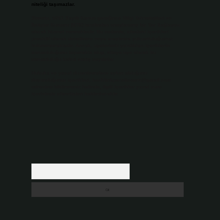
niteliği taşımazlar.
Sitemiz, 5651 Sayılı Kanun gereğince Bilgi Teknolojileri ve
İletişim Kurumu (BTK) tarafından onaylanmış bir Yer Sağlayıcı
olarak hizmet vermektedir. Bu nedenle, sitedeki içerikleri
proaktif olarak denetleme veya araştırma yükümlülüğümüz
bulunmamaktadır. Ancak, üyelerimiz yazdıkları içeriklerin
sorumluluğunu taşımakta olup, siteye üye olarak bu
sorumluluğu kabul etmiş sayılırlar.
Hukuka ve yasal düzenlemelere aykırı olduğunu
düşündüğünüz içerikleri,
backlinkpanelicomtr@gmail.com
adresine bildirmeniz halinde, ilgili içerikler yasal süre
içerisinde sitemizden kaldırılacaktır.
Arama