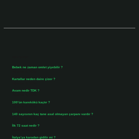
Sidebar
Son Yazılar
Bebek ne zaman omlet yiyebilir ?
Ağustos 6, 2026
Kartallar neden daire çizer ?
Ağustos 5, 2026
Avam nedir TDK ?
Ağustos 4, 2026
100’ün karekökü kaçtır ?
Ağustos 3, 2026
140 sayısının kaç tane asal olmayan çarpanı vardır ?
Ağustos 3, 2026
İlk 72 saat nedir ?
Temmuz 31, 2026
İtalya’ya karadan gidilir mi ?