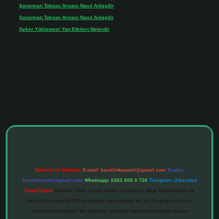
Şanzıman Takozu Arızası Nasıl Anlaşilir
için
admin
Şanzıman Takozu Arızası Nasıl Anlaşilir
için
Rüveyda
Şeker Yüklemesi Yan Etkileri Nelerdir
için
admin
.net
Reklam ve İletişim:
E-mail:
backlinkpaneli@gmail.com
Teams:
forumhizmeti@gmail.com
Whatsapp: 0262 606 0 726
Telegram: @karabul
Yasal Uyarı:
Sitemiz, 5651 Sayılı Kanun gereğince Bilgi Teknolojileri ve
İletişim Kurumu (BTK) tarafından onaylanmış bir Yer Sağlayıcı olarak
hizmet vermektedir. Bu nedenle, sitedeki içerikleri proaktif olarak