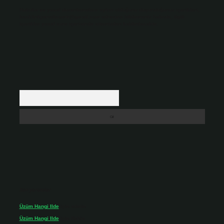
Hukuka ve yasal düzenlemelere aykırı olduğunu düşündüğünüz içerikleri,
backlinkpanelicomtr@gmail.com
adresine bildirmeniz halinde, ilgili
içerikler yasal süre içerisinde sitemizden kaldırılacaktır.
Arama
Son yorumlar
Üzüm Hangi Ilde
için
admin
Üzüm Hangi Ilde
için
Rabia