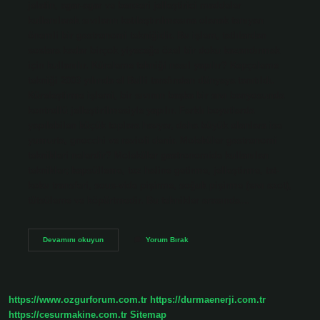
jelatin, agar-agar ve benzeri jelleştirici maddeler
kullanılarak sıvıların katılaştırılmasına olanak tanıyan
önemli bir gastronomi tekniğidir. Bu işlem, tatlılardan
soslara kadar birçok yiyeceğe özel bir doku kazandırmak
için kullanılır. Küreleme tekniği nasıl yapılır? Kepçeleme
tekniği 2003 yılında el Bulli tarafından dünyaya tanıtıldı.
Küreleştirme işlemi, bir sıvının başka bir sıvı banyosunda
kontrollü jelleştirilmesiyle yapılır. Farklı boyutlarda
yapılabilen küçük toplara havyar, daha büyük olanlara ise
yumurta, gnocchi ve ravioli denir. Moleküler gastronomi
teknikleri nelerdir? Moleküler gastronomide kullanılan
teknikler; kapsülleme, toz haline getirme, jelleştirme, tat-
koku transferi, sous-vide pişirme, soğuk pişirme (sıvı azot),
tütsüleme ve köpürtmedir. Bu teknikler arasında…
Jelleme
Devamını okuyun
Yorum Bırak
Tekniği
Nedir
https://www.ozgurforum.com.tr
https://durmaenerji.com.tr
https://cesurmakine.com.tr
Sitemap