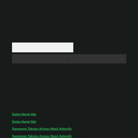
içerikler yasal süre içerisinde sitemizden kaldırılacaktır.
Arama
Son yorumlar
Üzüm Hangi Ilde
için
admin
Üzüm Hangi Ilde
için
Rabia
Şanzıman Takozu Arızası Nasıl Anlaşilir
için
admin
Şanzıman Takozu Arızası Nasıl Anlaşilir
için
Rüveyda