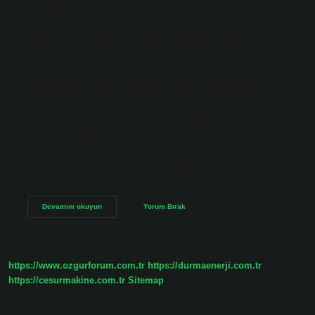
bir ifadedir. Vermek için söyledikleri her şeyi tekrarlamak
için birinin önüne gidin. Ağzını ökünmek ne demek?
Popüler dilin eğitim veya kabulü şeklinde gerçekleşen bu
kelime, önemini korur. “Ağzınızda taklit et” veya
“ağzınızda öl” ifadesi, birinin söylediklerini ve tekrar tekrar
alay edildiğini kurtarmak anlamına gelir. Ağız öykünmek ne
demek? Bir kaç. (Ağız) hikaye yansıması, taklit (Addl: 389b).
Trkm. Benzemeye dikkat edin (TRKMTS: 512B). Fayda.
Etkili/ Ötken taklidi, bakım, yansıtma (KRPS: 671b, KTD:
467a). Ökünmek mi öykünmek mi? Emülasyon kelimesi bir
insanın yaptıklarını taklit etmelidir. Birine benzemeye
çalışmak için kullanılır. TDK sözlüğünü taklit etmek ne…
Ağzına
Devamını okuyun
Yorum Bırak
Ökünmek
Ne
Demek
https://www.ozgurforum.com.tr
https://durmaenerji.com.tr
https://cesurmakine.com.tr
Sitemap