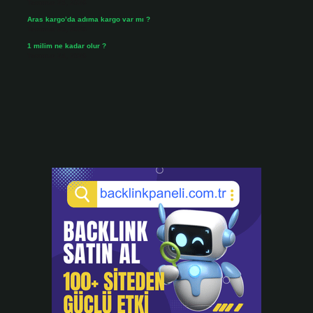
Temmuz 25, 2026
Aras kargo’da adıma kargo var mı ?
Temmuz 25, 2026
1 milim ne kadar olur ?
Temmuz 24, 2026