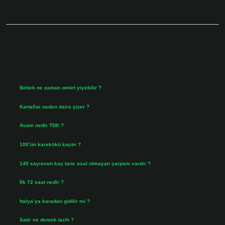
Sidebar
Son Yazılar
Bebek ne zaman omlet yiyebilir ?
Ağustos 6, 2026
Kartallar neden daire çizer ?
Ağustos 5, 2026
Avam nedir TDK ?
Ağustos 4, 2026
100’ün karekökü kaçtır ?
Ağustos 3, 2026
140 sayısının kaç tane asal olmayan çarpanı vardır ?
Ağustos 3, 2026
İlk 72 saat nedir ?
Temmuz 31, 2026
İtalya’ya karadan gidilir mi ?
Temmuz 30, 2026
Satir ne demek tarih ?