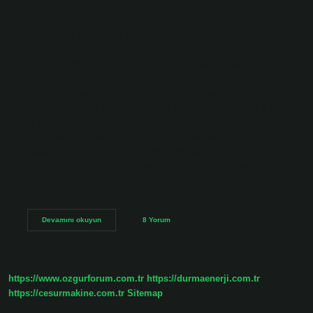
malzemelerden mobilya üretimiyle ilgilenen bir endüstridir.
Mobilya üreticileri, çeşitli mobilya parçaları üretmek ve
bunları satışa sunmak için tasarım, işleme, montaj ve
sonlandırma işlemlerini gerçekleştirir. Mobilya üretimi
nedir? – MaskoMobilya – Mobilya markaları – Masko › icerik
› gruphane_yaziMobilya – Mobilya markaları – Masko ›
icerik › gruphane_yazi Mobilya satanlara ne denir? 1.
“Spotter” Terimi “Spotter” terimi genellikle kullanılmış mal
alıp satan kişiler için kullanılır. Bu kişiler genellikle ürünleri
farklı yerlerden daha düşük fiyatlara satın alır ve yeniden
satışa sunar. Bu terim, özellikle sokakta veya
pazaryerlerinde mal satan kişiler için yaygın olarak
kullanılır. Mobilya…
Mobilya
Devamını okuyun
8 Yorum
Yapanlara
Ne
Denir
https://www.ozgurforum.com.tr
https://durmaenerji.com.tr
https://cesurmakine.com.tr
Sitemap