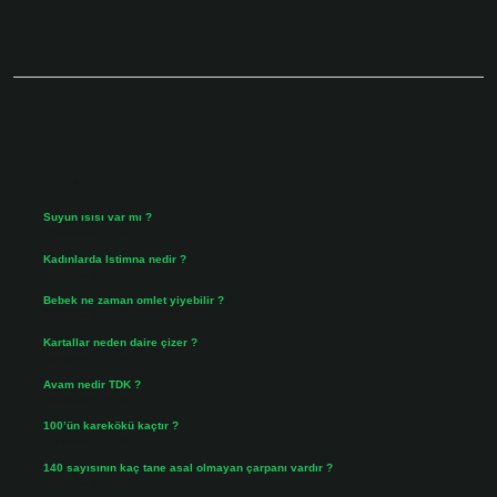
Sidebar
Son Yazılar
Suyun ısısı var mı ?
Ağustos 8, 2026
Kadınlarda Istimna nedir ?
Ağustos 7, 2026
Bebek ne zaman omlet yiyebilir ?
Ağustos 6, 2026
Kartallar neden daire çizer ?
Ağustos 5, 2026
Avam nedir TDK ?
Ağustos 4, 2026
100’ün karekökü kaçtır ?
Ağustos 3, 2026
140 sayısının kaç tane asal olmayan çarpanı vardır ?
Ağustos 3, 2026