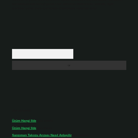
backlinkpanelicomtr@gmail.com
adresine bildirmeniz halinde, ilgili
içerikler yasal süre içerisinde sitemizden kaldırılacaktır.
Arama
Son yorumlar
Üzüm Hangi Ilde
için
admin
Üzüm Hangi Ilde
için
Rabia
Şanzıman Takozu Arızası Nasıl Anlaşilir
için
admin