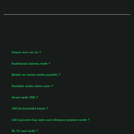
Sidebar
Son Yazılar
Suyun ısısı var mı ?
Ağustos 8, 2026
Kadınlarda Istimna nedir ?
Ağustos 7, 2026
Bebek ne zaman omlet yiyebilir ?
Ağustos 6, 2026
Kartallar neden daire çizer ?
Ağustos 5, 2026
Avam nedir TDK ?
Ağustos 4, 2026
100’ün karekökü kaçtır ?
Ağustos 3, 2026
140 sayısının kaç tane asal olmayan çarpanı vardır ?
Ağustos 3, 2026
İlk 72 saat nedir ?