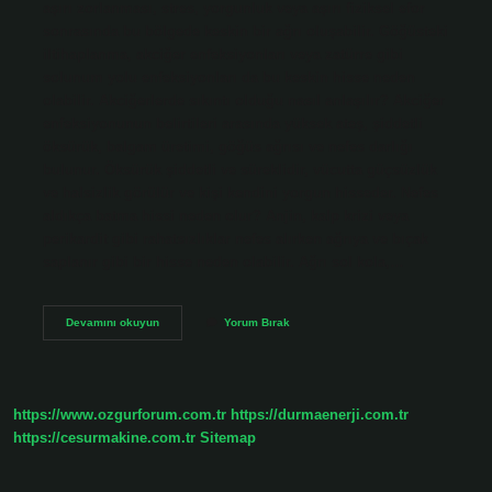
aşırı zorlanması, stres, yorgunluk veya aşırı fiziksel efor
sonrasında bu bölgede keskin bir ağrı oluşabilir. Göğüsteki
iltihaplanma, akciğer enfeksiyonları veya zatürre gibi
solunum yolu enfeksiyonları da bu keskin hisse neden
olabilir. Akciğerlerde sıkıntı olduğu nasıl anlaşılır? Akciğer
enfeksiyonunun belirtileri arasında yüksek ateş, şiddetli
öksürük, balgam üretimi, göğüs ağrısı ve nefes darlığı
bulunur. Öksürük şiddetli ve süreklidir, vücutta güçsüzlük
ve halsizlik görülür ve kişi kendini yorgun hisseder. Nefes
aldıkça batma hissi neden olur? Anjin, kalp krizi veya
perikardit gibi rahatsızlıklar nefes alırken ağrıya ve bıçak
saplanır gibi bir hisse neden olabilir. Ağrı sol kola,…
Akciğer
Devamını okuyun
Yorum Bırak
Kaynaklı
Batma
Hissi
Neden
Olur
https://www.ozgurforum.com.tr
https://durmaenerji.com.tr
https://cesurmakine.com.tr
Sitemap