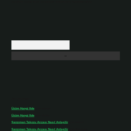
içerikler yasal süre içerisinde sitemizden kaldırılacaktır.
Arama
Son yorumlar
Üzüm Hangi Ilde
için
admin
Üzüm Hangi Ilde
için
Rabia
Şanzıman Takozu Arızası Nasıl Anlaşilir
için
admin
Şanzıman Takozu Arızası Nasıl Anlaşilir
için
Rüveyda