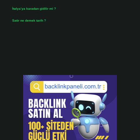
Temmuz 31, 2026
İtalya’ya karadan gidilir mi ?
Temmuz 30, 2026
Satir ne demek tarih ?
Temmuz 25, 2026