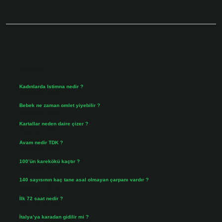
Sidebar
Son Yazılar
Kadınlarda Istimna nedir ?
Ağustos 7, 2026
Bebek ne zaman omlet yiyebilir ?
Ağustos 6, 2026
Kartallar neden daire çizer ?
Ağustos 5, 2026
Avam nedir TDK ?
Ağustos 4, 2026
100’ün karekökü kaçtır ?
Ağustos 3, 2026
140 sayısının kaç tane asal olmayan çarpanı vardır ?
Ağustos 3, 2026
İlk 72 saat nedir ?
Temmuz 31, 2026
İtalya’ya karadan gidilir mi ?