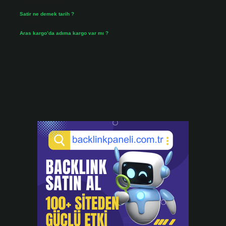
Temmuz 30, 2026
Satir ne demek tarih ?
Temmuz 25, 2026
Aras kargo’da adıma kargo var mı ?
Temmuz 25, 2026