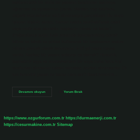
beklenmedik bir anda bir yabancı tarafından saldırıya
uğraması ve eşyalarının (çanta, cüzdan, cep telefonu,
değerli mücevherler vb.) alınmasıyla gerçekleşir. Bu suçu
işleyen kişinin amacı, hemen nakde çevrilebilecek nakit
veya mülk elde etmektir. Kapkacin cezası ne kadar?
#Yağmalama suçu, halk arasında #pursejacking olarak
bilinir ve tehdit ve şiddet kullanarak bir başkasının malını
izinsiz çalmak olarak tanımlanır. 6-10 yıl hapis cezası
vardır. Kapkaç bir yaşam anlayışı ne demek? Hırsızlık,
taşınabilir eşya ve mücevherlerin bir veya daha fazla kişi
tarafından kimsenin haberi olmadan aniden alınmasıdır. İlk
kez hırsızlık yapan ne kadar ceza alır? Basit hırsızlık…
Kapkaç
Devamını okuyun
Yorum Bırak
Olayı
Nedir
https://www.ozgurforum.com.tr
https://durmaenerji.com.tr
https://cesurmakine.com.tr
Sitemap