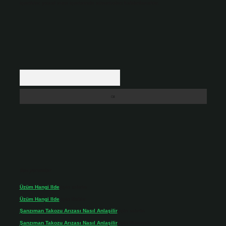
içerikler yasal süre içerisinde sitemizden kaldırılacaktır.
Arama
Son yorumlar
Üzüm Hangi Ilde
için
admin
Üzüm Hangi Ilde
için
Rabia
Şanzıman Takozu Arızası Nasıl Anlaşilir
için
admin
Şanzıman Takozu Arızası Nasıl Anlaşilir
için
Rüveyda