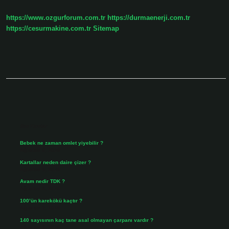
https://www.ozgurforum.com.tr
https://durmaenerji.com.tr
https://cesurmakine.com.tr
Sitemap
Sidebar
Son Yazılar
Bebek ne zaman omlet yiyebilir ?
Ağustos 6, 2026
Kartallar neden daire çizer ?
Ağustos 5, 2026
Avam nedir TDK ?
Ağustos 4, 2026
100’ün karekökü kaçtır ?
Ağustos 3, 2026
140 sayısının kaç tane asal olmayan çarpanı vardır ?
Ağustos 3, 2026