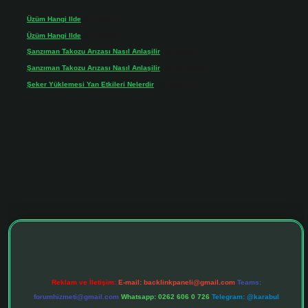
Üzüm Hangi Ilde
için
admin
Üzüm Hangi Ilde
için
Rabia
Şanzıman Takozu Arızası Nasıl Anlaşilir
için
admin
Şanzıman Takozu Arızası Nasıl Anlaşilir
için
Rüveyda
Şeker Yüklemesi Yan Etkileri Nelerdir
için
admin
iltonbet giriş adresi
tulipbett.net
Reklam ve İletişim:
E-mail:
backlinkpaneli@gmail.com
Teams:
forumhizmeti@gmail.com
Whatsapp: 0262 606 0 726
Telegram: @karabul