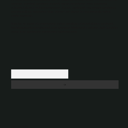
nedenle, sitedeki içerikleri proaktif olarak denetleme veya araştırma
yükümlülüğümüz bulunmamaktadır. Ancak, üyelerimiz yazdıkları içeriklerin
sorumluluğunu taşımakta olup, siteye üye olarak bu sorumluluğu kabul
etmiş sayılırlar.
Hukuka ve yasal düzenlemelere aykırı olduğunu düşündüğünüz içerikleri,
backlinkpanelicomtr@gmail.com
adresine bildirmeniz halinde, ilgili içerikler
yasal süre içerisinde sitemizden kaldırılacaktır.
Arama
Son yorumlar