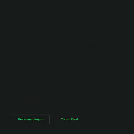
Altuntaş,
AkşehirAltuntaşLandTürkeiProvinzKonyaBezirkAkşehirGeog
rafische RegionZentralanatolien6 weitere Zeilen Altıntaş
nereye? Altıntaş,
AltıntaşAltıntaşLandTürkeiProvinzKütahyaBezirkAltıntaşGeo
grafische RegionÄgäisregion11 weitere Zeilen Kütahya
Altıntaş’ın nüfusu kaç? Eski adı Kurt Köy olarak biliniyordu.
2020 yılı nüfusu 15’tir. Altıntaş Belediye Başkanı kim oldu?
Hikmet TunçAltıntaş / Belediye Başkanı Altıntaş ailesi
nereli? Biyografisi. Yurdaer Altıntaş 1935 yılında Kars’ta
doğdu. Annesi Polonya’nın Krakow kentinden Türkiye’ye
göç etmiş bir aileden geliyor, babası ise Girit kökenli Bursalı
Şeyh Cemil Efendi’nin oğludur. Altıntaş’a hangi otobüs
gider? Bu otobüs hatları Altıntaş yakınından geçiyor: 511,
528, VML54A. Haydar Altıntaş hangi partiden? Demokrat
PartiHaydar Altıntaş / Parti Tavşanlı nüfusu ne kadar?
TavşanlıBoy840…
Altıntaş
Devamını okuyun
Yorum Bırak
Nüfusu
Ne
Kadar