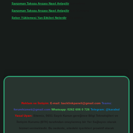
Şanzıman Takozu Arızası Nasıl Anlaşilir
için
admin
Şanzıman Takozu Arızası Nasıl Anlaşilir
için
Rüveyda
Şeker Yüklemesi Yan Etkileri Nelerdir
için
admin
ltonbet giriş adresi
tulipbett.net
Reklam ve İletişim:
E-mail:
backlinkpaneli@gmail.com
Teams:
forumhizmeti@gmail.com
Whatsapp: 0262 606 0 726
Telegram: @karabul
Yasal Uyarı:
Sitemiz, 5651 Sayılı Kanun gereğince Bilgi Teknolojileri ve
İletişim Kurumu (BTK) tarafından onaylanmış bir Yer Sağlayıcı olarak
hizmet vermektedir. Bu nedenle, sitedeki içerikleri proaktif olarak