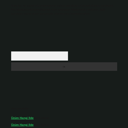
Hukuka ve yasal düzenlemelere aykırı olduğunu düşündüğünüz içerikleri,
backlinkpanelicomtr@gmail.com
adresine bildirmeniz halinde, ilgili
içerikler yasal süre içerisinde sitemizden kaldırılacaktır.
Arama
Son yorumlar
Üzüm Hangi Ilde
için
admin
Üzüm Hangi Ilde
için
Rabia