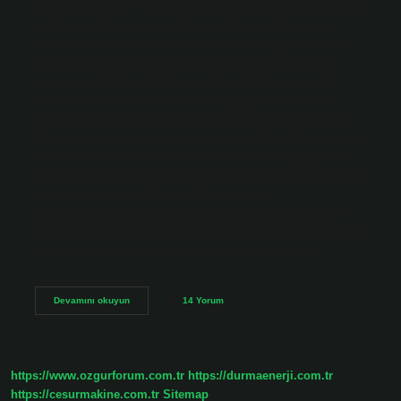
açılımı ne demek? Silahlı kuvvetlerde bir subaydan daha alt
rütbede ve bir er ve astsubaydan daha üst rütbede olan
asker. Astsubaylar, askeri hiyerarşide subaylara yardımcı
olmak üzere görevlendirilen askeri personeldir. Üt ne
anlama gelir? Heyetu Tahrir eş-Şam. B ASB ne demek?
Türk Silahlı Kuvvetleri’nde bir astsubayın en yüksek
rütbesidir. Astsubaylar, Başçavuşlukta “Birlik Astsubayı,
Devriye Komutanı, Çok Sayıda Şirkette Birlik Astsubayı” ve
Deniz Kuvvetleri ve Sahil Güvenlik Komutanlığı’nda “Bot
Komutanı” gibi pozisyonlara atanırlar. 1 kol asker kaç kişi?
Askeri birliklerTakım5Çavuş/OnbaşıTakım8–
13Çavuş/OnbaşıTakım26–55Astsubay/Çavuş/Teğmen/Üst
TeğmenBölük80–225Üst Teğmen/Yüzbaşı/Binbaşı9 diğer hat
Uzman çavuş mu daha üstün astsubay mı? Askeri…
Asb
Devamını okuyun
14 Yorum
Nin
Açılımı
Nedir
https://www.ozgurforum.com.tr
https://durmaenerji.com.tr
https://cesurmakine.com.tr
Sitemap