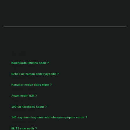
Sidebar
Son Yazılar
Kadınlarda Istimna nedir ?
Ağustos 7, 2026
Bebek ne zaman omlet yiyebilir ?
Ağustos 6, 2026
Kartallar neden daire çizer ?
Ağustos 5, 2026
Avam nedir TDK ?
Ağustos 4, 2026
100’ün karekökü kaçtır ?
Ağustos 3, 2026
140 sayısının kaç tane asal olmayan çarpanı vardır ?
Ağustos 3, 2026
İlk 72 saat nedir ?