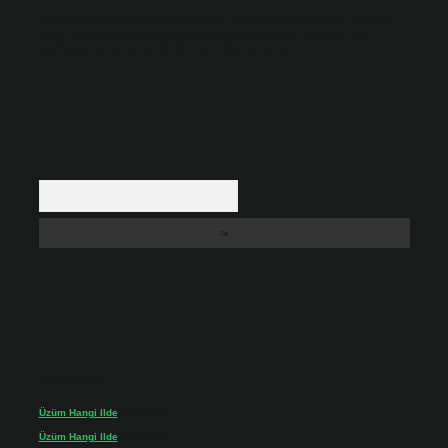
Hukuka ve yasal düzenlemelere aykırı olduğunu düşündüğünüz içerikleri,
backlinkpanelicomtr@gmail.com
adresine bildirmeniz halinde, ilgili
içerikler yasal süre içerisinde sitemizden kaldırılacaktır.
Arama
Son yorumlar
Üzüm Hangi Ilde
için
admin
Üzüm Hangi Ilde
için
Rabia