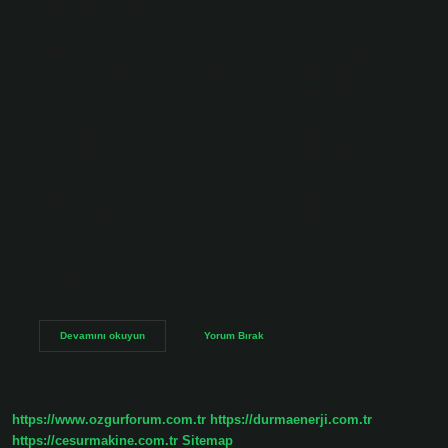
25.01. Eski binalarda asbest var mı? Eski yapılarda yüksek
oranda asbest bulunması nedeniyle, usulüne uygun
yapılmayan yıkımlar, yıkım sırasında çalışanların sağlığını
tehlikeye attığı gibi, asbest liflerinin yayıldığı yakın
çevredeki sakinler için de risk oluşturmaktadır. Asbest boru
ne zaman yasaklandı? Türkiye Cumhuriyeti Çevre ve
Şehircilik Bakanlığı Çevre Yönetimi Genel Müdürlüğü, 31
Aralık 2010 tarihinden itibaren kanserojen asbestin
Türkiye’de üretilmesini, kullanılmasını, pazarlanmasını ve
asbest içeren eşyaların piyasaya arzını yasakladı. Asbest
hangi binalarda kullanılır? Asbest, dayanıklılığı, yangına
dayanıklılığı ve yalıtım özellikleriyle bilinen doğal olarak
oluşan bir mineraldir. Yalıtım, çatı, döşeme ve tavan
döşemeleri gibi yapı…
Inşaatlarda
Devamını okuyun
Yorum Bırak
Asbest
Ne
Zaman
Yasaklandı
https://www.ozgurforum.com.tr
https://durmaenerji.com.tr
https://cesurmakine.com.tr
Sitemap