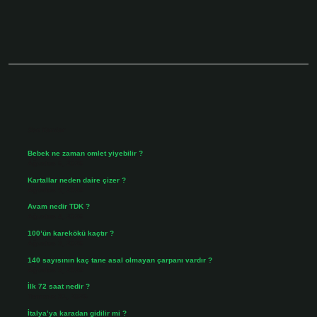
Sidebar
Son Yazılar
Bebek ne zaman omlet yiyebilir ?
Ağustos 6, 2026
Kartallar neden daire çizer ?
Ağustos 5, 2026
Avam nedir TDK ?
Ağustos 4, 2026
100’ün karekökü kaçtır ?
Ağustos 3, 2026
140 sayısının kaç tane asal olmayan çarpanı vardır ?
Ağustos 3, 2026
İlk 72 saat nedir ?
Temmuz 31, 2026
İtalya’ya karadan gidilir mi ?