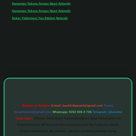
Şanzıman Takozu Arızası Nasıl Anlaşilir
için
admin
Şanzıman Takozu Arızası Nasıl Anlaşilir
için
Rüveyda
Şeker Yüklemesi Yan Etkileri Nelerdir
için
admin
ltonbet giriş adresi
tulipbett.net
Reklam ve İletişim:
E-mail:
backlinkpaneli@gmail.com
Teams:
forumhizmeti@gmail.com
Whatsapp: 0262 606 0 726
Telegram: @karabul
Yasal Uyarı:
Sitemiz, 5651 Sayılı Kanun gereğince Bilgi Teknolojileri ve
İletişim Kurumu (BTK) tarafından onaylanmış bir Yer Sağlayıcı olarak
hizmet vermektedir. Bu nedenle, sitedeki içerikleri proaktif olarak