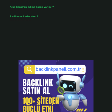
Temmuz 25, 2026
Aras kargo’da adıma kargo var mı ?
Temmuz 25, 2026
1 milim ne kadar olur ?
Temmuz 24, 2026