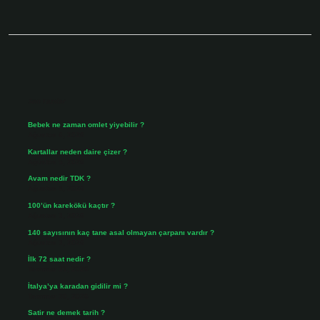
Sidebar
Son Yazılar
Bebek ne zaman omlet yiyebilir ?
Ağustos 6, 2026
Kartallar neden daire çizer ?
Ağustos 5, 2026
Avam nedir TDK ?
Ağustos 4, 2026
100’ün karekökü kaçtır ?
Ağustos 3, 2026
140 sayısının kaç tane asal olmayan çarpanı vardır ?
Ağustos 3, 2026
İlk 72 saat nedir ?
Temmuz 31, 2026
İtalya’ya karadan gidilir mi ?
Temmuz 30, 2026
Satir ne demek tarih ?