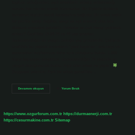
toplum olduğundan, aşık erkeklerin aldatıp aldatmadığı
sorusu her zaman merak konusudur. Bir ilişkide aldatma
tamamen kişinin kendi karakterine bağlıdır. Bir erkek sadık
bir profile sahip değilse, sevgi ve aşk mevcut olsa bile
aldatma meydana gelebilir. Erkekler en çok hangi yaşlarda
aldatır? Özellikle 19-29-39 ve 49 yaş grupları
dolandırıcılığın en yaygın olduğu yaş gruplarıdır. Çalışma,
özellikle bu yaştaki insanların “yeni heyecan” aramaya ve
seçenekleri keşfetmeye daha açık olduğunu buldu. 1.000
kişiyi kapsayan araştırma, dolandırıcılığın 39 yaşında en
yaygın olduğunu da buldu. Aşık olan erkek ne yapar?
Duygusal yakınlık: Aşık bir erkek genellikle…
Aşık
Devamını okuyun
Yorum Bırak
Olan
Erkek
Aldatır
Mı
https://www.ozgurforum.com.tr
https://durmaenerji.com.tr
https://cesurmakine.com.tr
Sitemap