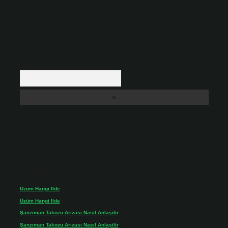
içerikler yasal süre içerisinde sitemizden kaldırılacaktır.
Arama
Son yorumlar
Üzüm Hangi Ilde
için
admin
Üzüm Hangi Ilde
için
Rabia
Şanzıman Takozu Arızası Nasıl Anlaşilir
için
admin
Şanzıman Takozu Arızası Nasıl Anlaşilir
için
Rüveyda