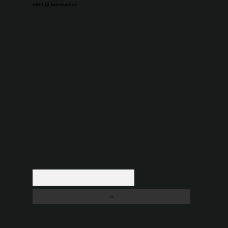
niteliği taşımazlar.
Sitemiz, 5651 Sayılı Kanun gereğince Bilgi Teknolojileri ve
İletişim Kurumu (BTK) tarafından onaylanmış bir Yer Sağlayıcı
olarak hizmet vermektedir. Bu nedenle, sitedeki içerikleri
proaktif olarak denetleme veya araştırma yükümlülüğümüz
bulunmamaktadır. Ancak, üyelerimiz yazdıkları içeriklerin
sorumluluğunu taşımakta olup, siteye üye olarak bu
sorumluluğu kabul etmiş sayılırlar.
Hukuka ve yasal düzenlemelere aykırı olduğunu
düşündüğünüz içerikleri,
backlinkpanelicomtr@gmail.com
adresine bildirmeniz halinde, ilgili içerikler yasal süre
içerisinde sitemizden kaldırılacaktır.
Arama