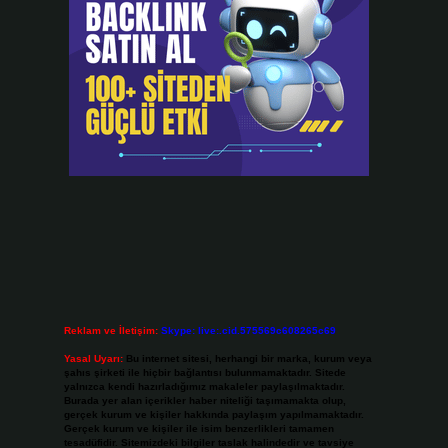
Reklam ve İletişim:
Skype: live:.cid.575569c608265c69
Yasal Uyarı:
Bu internet sitesi, herhangi bir marka, kurum veya
şahıs şirketi ile hiçbir bağlantısı bulunmamaktadır. Sitede
yalnızca kendi hazırladığımız makaleler paylaşılmaktadır.
Burada yer alan içerikler haber niteliği taşımamakta olup,
gerçek kurum ve kişiler hakkında paylaşım yapılmamaktadır.
Gerçek kurum ve kişiler ile isim benzerlikleri tamamen
tesadüfidir. Sitemizdeki bilgiler taslak halindedir ve tavsiye