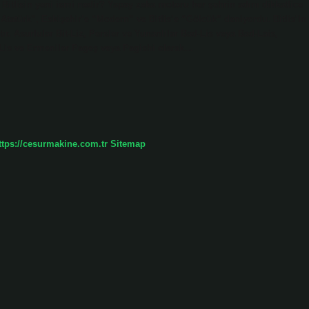
. Bitlisin yeni ismi nedir? Yapay zeka motoru her şehrin adını dikkatlice
“Atatürk”, Eskişehir’e “Modern” ve Bitlis’e “Gölcük” deniyordu. Bitlis’in
tır. Asurlular Bit-Liz, Persler ve Yunanlılar Bad-Lis veya Bad-Lais,
d-Lis ve Ermeniler Pageş veya Pagishi olarak…
ttps://cesurmakine.com.tr
Sitemap