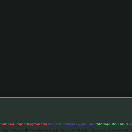
mail:
backlinkpaneli@gmail.com
Teams:
forumhizmeti@gmail.com
Whatsapp: 0262 606 0 7
e İletişim Kurumu (BTK) tarafından onaylanmış bir Yer Sağlayıcı olarak hizmet vermektedir. B