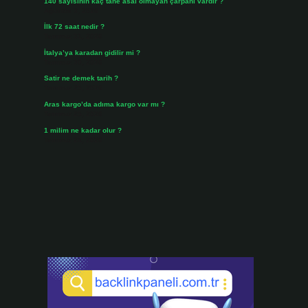
140 sayısının kaç tane asal olmayan çarpanı vardır ?
Ağustos 3, 2026
İlk 72 saat nedir ?
Temmuz 31, 2026
İtalya’ya karadan gidilir mi ?
Temmuz 30, 2026
Satir ne demek tarih ?
Temmuz 25, 2026
Aras kargo’da adıma kargo var mı ?
Temmuz 25, 2026
1 milim ne kadar olur ?
Temmuz 24, 2026