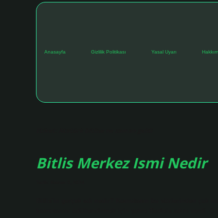
Anasayfa
Gizlilik Politikası
Yasal Uyarı
Hakkım
Etiket:
Atatürk bitlise ne zaman geldi
Bitlis Merkez Ismi Nedir
Tarih: Kasım 5, 2024
Bitlis’in gerçek adı nedir? Komutanın bu sözlerinden çok m
komutanını ödüllendirmek için şehre Bedleis adını verdi. O 