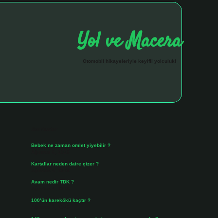
Yol ve Macera
Otomobil hikayeleriyle keyifli yolculuk!
Sidebar
hiltonbet giriş a
Son Yazılar
Bebek ne zaman omlet yiyebilir ?
Ağustos 6, 2026
Kartallar neden daire çizer ?
Ağustos 5, 2026
Avam nedir TDK ?
Ağustos 4, 2026
100’ün karekökü kaçtır ?
Ağustos 3, 2026