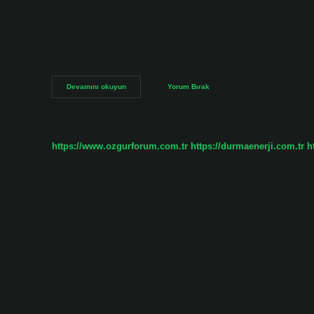
değişikliklerine uğrayan bu isim artık BITLIS olarak anılıyor
değiştirdi. Van Tuşba’ya, İstanbul’a “İstarmoni”, Ankara’ya 
eski ismi nedir? Bitlis tarih boyunca çeşitli isimlerle anılmış
Bizanslılar Bal-Lais-on, Babaleison veya Baleş, Araplar Ba
Bitlis
Devamını okuyun
Yorum Bırak
Merkez
Ismi
Nedir
https://www.ozgurforum.com.tr
https://durmaenerji.com.tr
h