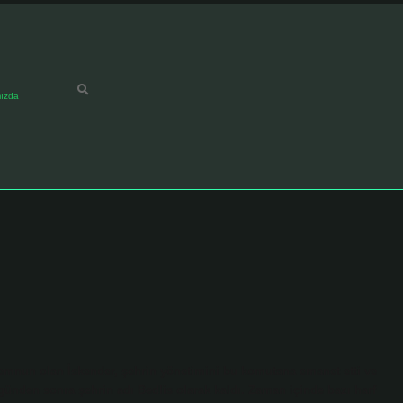
ızda
emnun olan İskender, şehrin yönetimini bu komutana emanet etti ve
günden sonra şehrin adı Bedlis olarak kaldı. Zaman içinde bazı harf