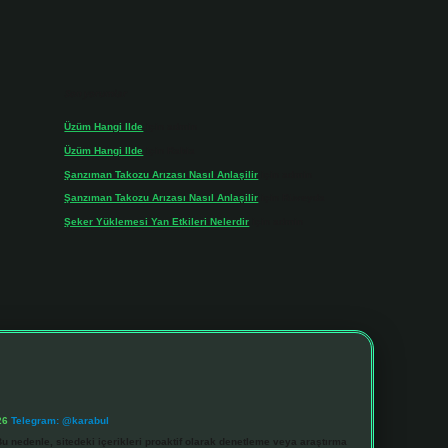
Son yorumlar
Üzüm Hangi Ilde
için
admin
Üzüm Hangi Ilde
için
Rabia
Şanzıman Takozu Arızası Nasıl Anlaşilir
için
admin
Şanzıman Takozu Arızası Nasıl Anlaşilir
için
Rüveyda
Şeker Yüklemesi Yan Etkileri Nelerdir
için
admin
26
Telegram: @karabul
u nedenle, sitedeki içerikleri proaktif olarak denetleme veya araştırma