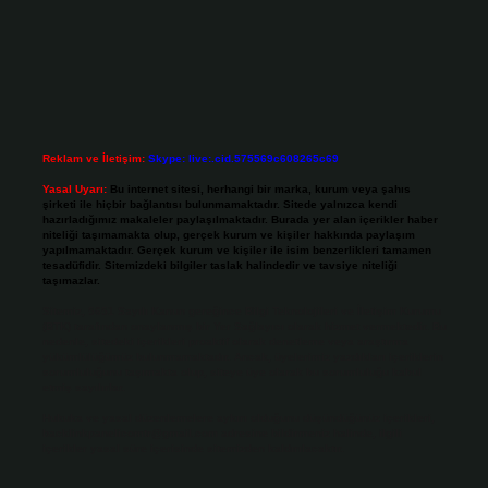
Reklam ve İletişim:
Skype: live:.cid.575569c608265c69
Yasal Uyarı:
Bu internet sitesi, herhangi bir marka, kurum veya şahıs
şirketi ile hiçbir bağlantısı bulunmamaktadır. Sitede yalnızca kendi
hazırladığımız makaleler paylaşılmaktadır. Burada yer alan içerikler haber
niteliği taşımamakta olup, gerçek kurum ve kişiler hakkında paylaşım
yapılmamaktadır. Gerçek kurum ve kişiler ile isim benzerlikleri tamamen
tesadüfidir. Sitemizdeki bilgiler taslak halindedir ve tavsiye niteliği
taşımazlar.
Sitemiz, 5651 Sayılı Kanun gereğince Bilgi Teknolojileri ve İletişim Kurumu
(BTK) tarafından onaylanmış bir Yer Sağlayıcı olarak hizmet vermektedir. Bu
nedenle, sitedeki içerikleri proaktif olarak denetleme veya araştırma
yükümlülüğümüz bulunmamaktadır. Ancak, üyelerimiz yazdıkları içeriklerin
sorumluluğunu taşımakta olup, siteye üye olarak bu sorumluluğu kabul
etmiş sayılırlar.
Hukuka ve yasal düzenlemelere aykırı olduğunu düşündüğünüz içerikleri,
backlinkpanelicomtr@gmail.com
adresine bildirmeniz halinde, ilgili
içerikler yasal süre içerisinde sitemizden kaldırılacaktır.