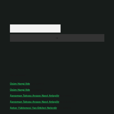
Arama
Son yorumlar
Üzüm Hangi Ilde
için
admin
Üzüm Hangi Ilde
için
Rabia
Şanzıman Takozu Arızası Nasıl Anlaşilir
için
admin
Şanzıman Takozu Arızası Nasıl Anlaşilir
için
Rüveyda
Şeker Yüklemesi Yan Etkileri Nelerdir
için
admin