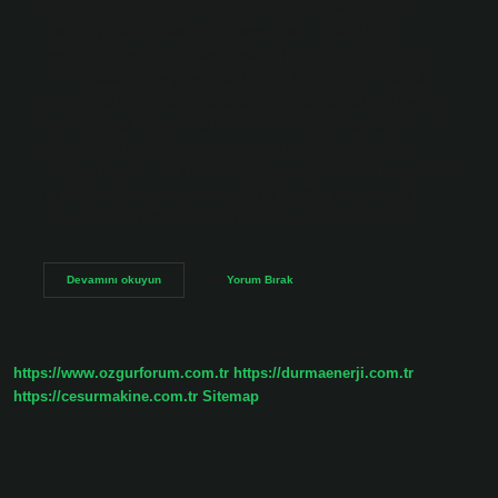
CHARTUIQ PUANI SEVİYESİ156 ve üzeriDahi140-155
arasıÇok Üstün Zeka126-140 arasıÜstün Zeka111-125
arasıGelişmiş Zeka5 satır daha•25 Temmuz 2016 75 IQ iyi
mi? IQ skalasında puan dağılımı 25 ila 39: Ağır zihinsel
engelli. 40 ila 54: Orta derecede zihinsel engelli. 55 ila 69:
Hafif zihinsel engelli. 70 ila 84: Sınırda zihinsel engelli. 11
Mart 2023 IQ skalasında puan dağılımı 25 ila 39: Ağır
zihinsel engelli. 40 ila 54: Orta derecede zihinsel engelli. 55
ila 69: Hafif zihinsel engelli. 70 ila 84: Sınırda zihinsel
engelli. 16 yaş IQ kaç olmalı? Araştırmalara göre her…
Kaç
Devamını okuyun
Yorum Bırak
Iq
Zeki
Sayılır
https://www.ozgurforum.com.tr
https://durmaenerji.com.tr
https://cesurmakine.com.tr
Sitemap