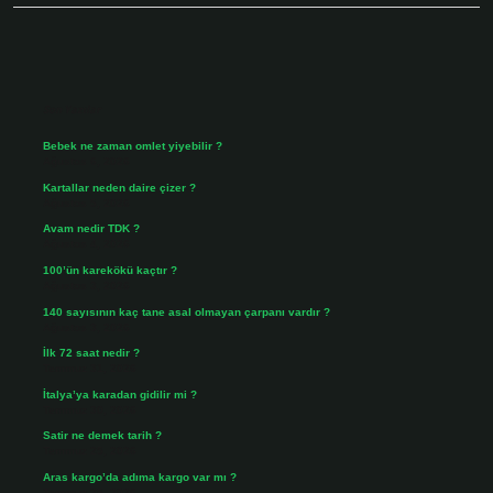
Sidebar
Son Yazılar
Bebek ne zaman omlet yiyebilir ?
Ağustos 6, 2026
Kartallar neden daire çizer ?
Ağustos 5, 2026
Avam nedir TDK ?
Ağustos 4, 2026
100’ün karekökü kaçtır ?
Ağustos 3, 2026
140 sayısının kaç tane asal olmayan çarpanı vardır ?
Ağustos 3, 2026
İlk 72 saat nedir ?
Temmuz 31, 2026
İtalya’ya karadan gidilir mi ?
Temmuz 30, 2026
Satir ne demek tarih ?
Temmuz 25, 2026
Aras kargo’da adıma kargo var mı ?
Temmuz 25, 2026