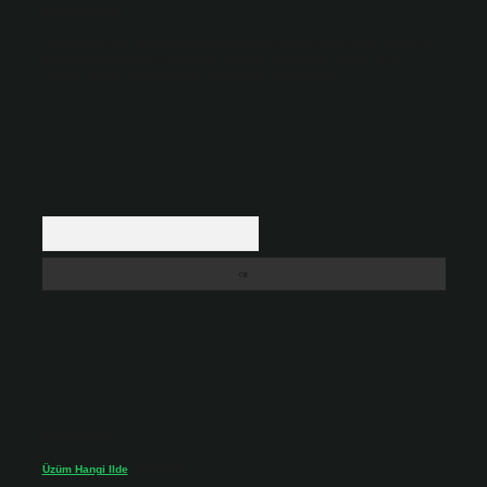
etmiş sayılırlar.
Hukuka ve yasal düzenlemelere aykırı olduğunu düşündüğünüz içerikleri,
backlinkpanelicomtr@gmail.com
adresine bildirmeniz halinde, ilgili
içerikler yasal süre içerisinde sitemizden kaldırılacaktır.
Arama
Son yorumlar
Üzüm Hangi Ilde
için
admin