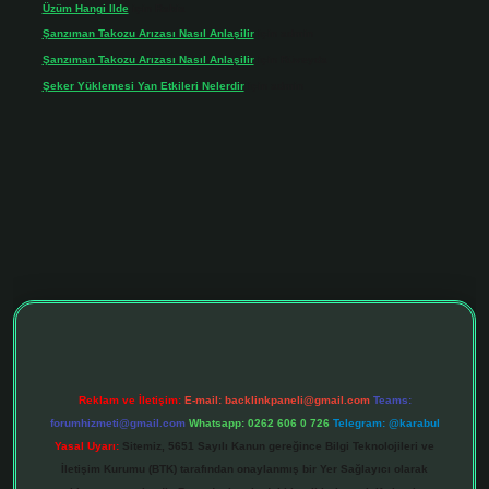
Üzüm Hangi Ilde
için
Rabia
Şanzıman Takozu Arızası Nasıl Anlaşilir
için
admin
Şanzıman Takozu Arızası Nasıl Anlaşilir
için
Rüveyda
Şeker Yüklemesi Yan Etkileri Nelerdir
için
admin
tonbet giriş adresi
tulipbett.net
Reklam ve İletişim:
E-mail:
backlinkpaneli@gmail.com
Teams:
forumhizmeti@gmail.com
Whatsapp: 0262 606 0 726
Telegram: @karabul
Yasal Uyarı:
Sitemiz, 5651 Sayılı Kanun gereğince Bilgi Teknolojileri ve
İletişim Kurumu (BTK) tarafından onaylanmış bir Yer Sağlayıcı olarak