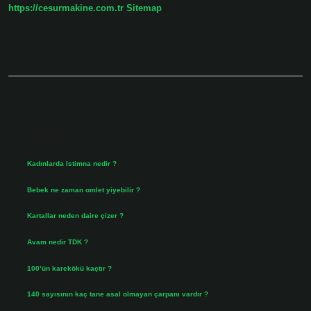
https://cesurmakine.com.tr
Sitemap
Sidebar
Son Yazılar
Kadınlarda Istimna nedir ?
Ağustos 7, 2026
Bebek ne zaman omlet yiyebilir ?
Ağustos 6, 2026
Kartallar neden daire çizer ?
Ağustos 5, 2026
Avam nedir TDK ?
Ağustos 4, 2026
100’ün karekökü kaçtır ?
Ağustos 3, 2026
140 sayısının kaç tane asal olmayan çarpanı vardır ?
Ağustos 3, 2026