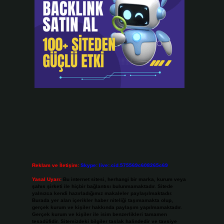
Reklam ve İletişim:
Skype: live:.cid.575569c608265c69
Yasal Uyarı:
Bu internet sitesi, herhangi bir marka, kurum veya
şahıs şirketi ile hiçbir bağlantısı bulunmamaktadır. Sitede
yalnızca kendi hazırladığımız makaleler paylaşılmaktadır.
Burada yer alan içerikler haber niteliği taşımamakta olup,
gerçek kurum ve kişiler hakkında paylaşım yapılmamaktadır.
Gerçek kurum ve kişiler ile isim benzerlikleri tamamen
tesadüfidir. Sitemizdeki bilgiler taslak halindedir ve tavsiye