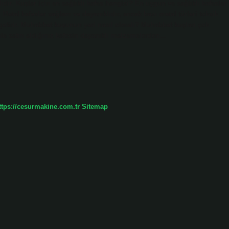
dır. Kuşlar için en sağlıklı kafes hangisi? En uygun ve sağlıklı kafesler
 Metal kafesler sağlam ve dayanıklıdır, ancak bazı metal türleri toksik
 getirir. Muhabbet kuşunun yeri nasıl olmalı? Muhabbet kuşları çok
denle satın aldığınız kafesin dayanıklı malzemelerden…
ttps://cesurmakine.com.tr
Sitemap