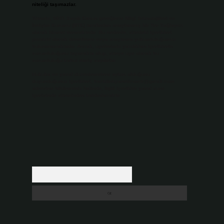
niteliği taşımazlar.
Sitemiz, 5651 Sayılı Kanun gereğince Bilgi Teknolojileri ve
İletişim Kurumu (BTK) tarafından onaylanmış bir Yer Sağlayıcı
olarak hizmet vermektedir. Bu nedenle, sitedeki içerikleri
proaktif olarak denetleme veya araştırma yükümlülüğümüz
bulunmamaktadır. Ancak, üyelerimiz yazdıkları içeriklerin
sorumluluğunu taşımakta olup, siteye üye olarak bu
sorumluluğu kabul etmiş sayılırlar.
Hukuka ve yasal düzenlemelere aykırı olduğunu
düşündüğünüz içerikleri,
backlinkpanelicomtr@gmail.com
adresine bildirmeniz halinde, ilgili içerikler yasal süre
içerisinde sitemizden kaldırılacaktır.
Arama