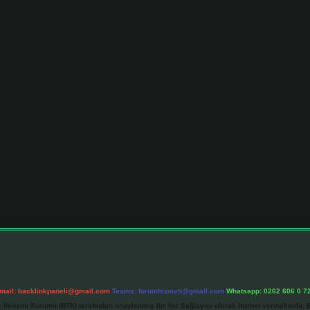
mail:
backlinkpaneli@gmail.com
Teams:
forumhizmeti@gmail.com
Whatsapp: 0262 606 0 7
e İletişim Kurumu (BTK) tarafından onaylanmış bir Yer Sağlayıcı olarak hizmet vermektedir. B