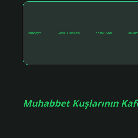
Anasayfa
Gizlilik Politikası
Yasal Uyarı
Hakkım
Etiket:
Aynı kafeste 2 dişi 1 erkek muhabbet kuşu olur mu
Muhabbet Kuşlarının Kafe
Tarih: Aralık 11, 2024
Muhabbet kuşu hangi kafesi sever? Muhabbet kuşları hareket
ispinozlar uçmayı sever ve uçuşa uygun büyük ve uzun kafesl