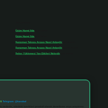
Son yorumlar
Üzüm Hangi Ilde
için
admin
Üzüm Hangi Ilde
için
Rabia
Şanzıman Takozu Arızası Nasıl Anlaşilir
için
admin
Şanzıman Takozu Arızası Nasıl Anlaşilir
için
Rüveyda
Şeker Yüklemesi Yan Etkileri Nelerdir
için
admin
26
Telegram: @karabul
u nedenle, sitedeki içerikleri proaktif olarak denetleme veya araştırma