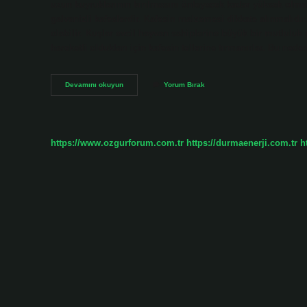
uzun kuyruklarının kırılmasını önleyecek kadar yüksek olmalı
galvanizli kafeslerdir. Kafesin malzemesi dikkate alınmalıdır.
olabilir. Kuşlar evcil hayvan sahiplerine büyük bir mutluluk
hareketli oldukları için kafesin tellerine tırmanırlar. Bu ne
Muhabbet
Devamını okuyun
Yorum Bırak
Kuşlarının
Kafesi
Nasıl
Olmalı
https://www.ozgurforum.com.tr
https://durmaenerji.com.tr
h