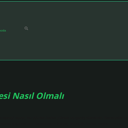
ızda
si Nasıl Olmalı
 etmeyi sever, bu yüzden kafes yüksek ve geniş olmalıdır. Kanaryalar v
erde tutulmalıdır. Kakaduların ihtiyaç duyduğu kafes, başlarının ve