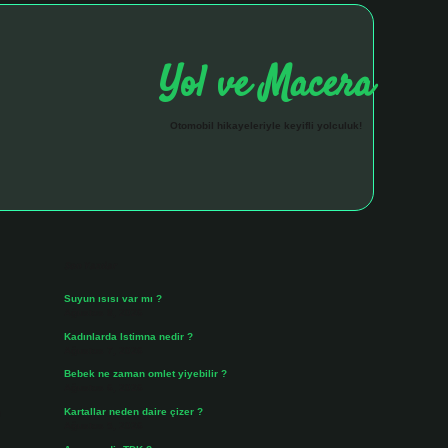
Yol ve Macera
Otomobil hikayeleriyle keyifli yolculuk!
Sidebar
hiltonbet giriş 
Son Yazılar
Suyun ısısı var mı ?
Ağustos 8, 2026
Kadınlarda Istimna nedir ?
Ağustos 7, 2026
Bebek ne zaman omlet yiyebilir ?
Ağustos 6, 2026
e
Kartallar neden daire çizer ?
Ağustos 5, 2026