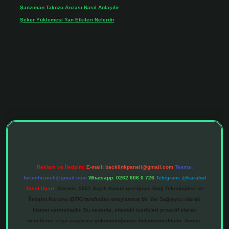
Şanzıman Takozu Arızası Nasıl Anlaşilir
için
Rüveyda
Şeker Yüklemesi Yan Etkileri Nelerdir
için
admin
ltonbet giriş adresi
tulipbett.net
Reklam ve İletişim:
E-mail:
backlinkpaneli@gmail.com
Teams:
forumhizmeti@gmail.com
Whatsapp: 0262 606 0 726
Telegram: @karabul
Yasal Uyarı:
Sitemiz, 5651 Sayılı Kanun gereğince Bilgi Teknolojileri ve
İletişim Kurumu (BTK) tarafından onaylanmış bir Yer Sağlayıcı olarak
hizmet vermektedir. Bu nedenle, sitedeki içerikleri proaktif olarak
denetleme veya araştırma yükümlülüğümüz bulunmamaktadır. Ancak,