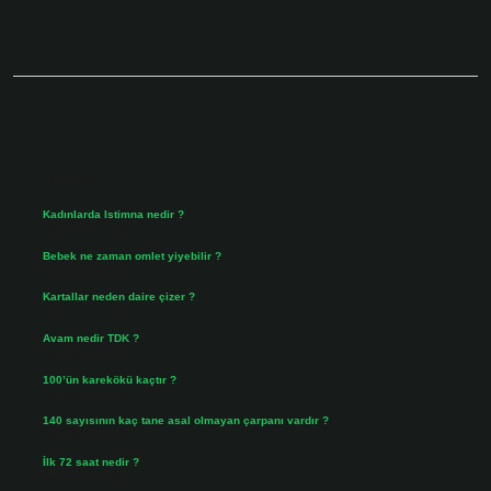
Sidebar
Son Yazılar
Kadınlarda Istimna nedir ?
Ağustos 7, 2026
Bebek ne zaman omlet yiyebilir ?
Ağustos 6, 2026
Kartallar neden daire çizer ?
Ağustos 5, 2026
Avam nedir TDK ?
Ağustos 4, 2026
100’ün karekökü kaçtır ?
Ağustos 3, 2026
140 sayısının kaç tane asal olmayan çarpanı vardır ?
Ağustos 3, 2026
İlk 72 saat nedir ?
Temmuz 31, 2026