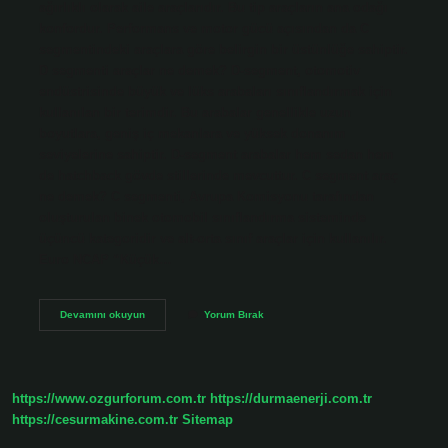
ağırlıklı olarak aile araçlarıdır. Bu tip araçların ana odağı
konfordur. Performans ve motor gücü açısından da C
segmentindeki araçlara göre belirgin bir üstünlüğe sahiptir.
D segmenti araçlar ne demek? D-segment, otomotiv
endüstrisinde büyük ve lüks arabaları sınıflandırmak için
kullanılan bir terimdir. Bu arabalar genellikle uzun
boyutlara, geniş iç mekanlara ve yüksek donanım
seviyelerine sahiptir. D-segment arabalar hem sedan hem
de hatchback gövde stillerinde mevcuttur. C segment araç
ne demek? C segmenti, Avrupa Komisyonu tarafından
oluşturulan binek otomobil sınıflandırma sisteminde
üçüncü kategoridir ve alt-orta sınıf araçlar için kullanılır.
Euro NCAP “Küçük…
C
Devamını okuyun
Yorum Bırak
Segment
D
Segment
Ne
Demek
https://www.ozgurforum.com.tr
https://durmaenerji.com.tr
https://cesurmakine.com.tr
Sitemap