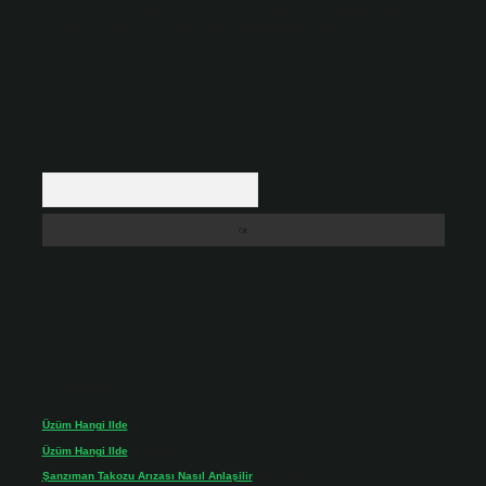
backlinkpanelicomtr@gmail.com
adresine bildirmeniz halinde, ilgili
içerikler yasal süre içerisinde sitemizden kaldırılacaktır.
Arama
Son yorumlar
Üzüm Hangi Ilde
için
admin
Üzüm Hangi Ilde
için
Rabia
Şanzıman Takozu Arızası Nasıl Anlaşilir
için
admin