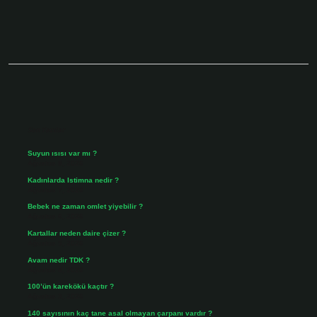
Sidebar
Son Yazılar
Suyun ısısı var mı ?
Ağustos 8, 2026
Kadınlarda Istimna nedir ?
Ağustos 7, 2026
Bebek ne zaman omlet yiyebilir ?
Ağustos 6, 2026
Kartallar neden daire çizer ?
Ağustos 5, 2026
Avam nedir TDK ?
Ağustos 4, 2026
100’ün karekökü kaçtır ?
Ağustos 3, 2026
140 sayısının kaç tane asal olmayan çarpanı vardır ?