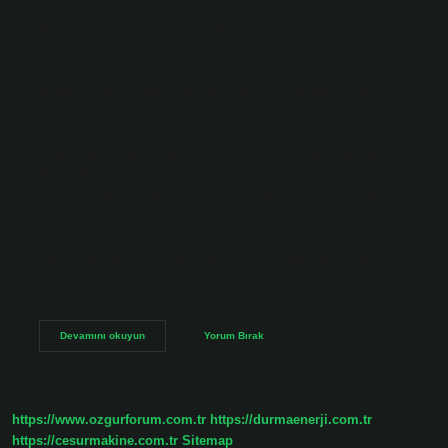
parlak, kolay işlenebilir bir mineraldir. Elazığ’daki Maden
(Ergani Copper Enterprise), Artvin’deki Murgul (Göktaş) ve
Kastamonu’daki Küre bakır çıkarılan yerlerdir. Rize
Çayeli’ndeki bakır yatakları 1994’ten beri faaliyet
göstermektedir. Bakır nerede çıkarılır ve nerede kullanılır?
En çok merak edilen konulardan biri de ülkemizdeki bakırın
kökenidir. Türkiye’de bakır rezervleri iki bölgeye ayrılır:
Doğu Karadeniz Bölgesi ve Güneydoğu Anadolu Bölgesi.
Bakır; Rize, Artvin, Elazığ, Kastamonu ve Balıkesir’de
çıkarılmaktadır. Ülkemizin toplam bakır rezervinin 1700 ton
olduğu tahmin edilmektedir. Bakır nereden bulunur? Bakır
genellikle bitkilerde bulunur, ancak kabuklu deniz
hayvanlarında ve karideste de bulunur. Bakır açısından
en…
Bakır
Devamını okuyun
Yorum Bırak
Ülkemize
Nereden
Çıkarılır
https://www.ozgurforum.com.tr
https://durmaenerji.com.tr
https://cesurmakine.com.tr
Sitemap