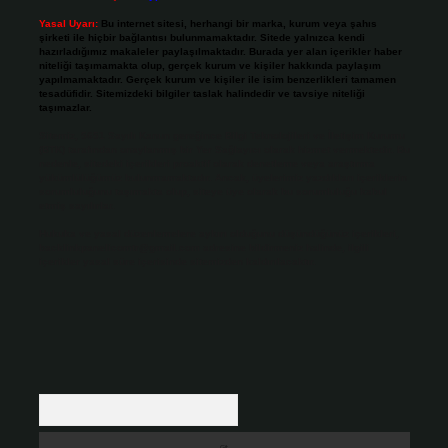
Yasal Uyarı:
Bu internet sitesi, herhangi bir marka, kurum veya şahıs
şirketi ile hiçbir bağlantısı bulunmamaktadır. Sitede yalnızca kendi
hazırladığımız makaleler paylaşılmaktadır. Burada yer alan içerikler haber
niteliği taşımamakta olup, gerçek kurum ve kişiler hakkında paylaşım
yapılmamaktadır. Gerçek kurum ve kişiler ile isim benzerlikleri tamamen
tesadüfidir. Sitemizdeki bilgiler taslak halindedir ve tavsiye niteliği
taşımazlar.
Sitemiz, 5651 Sayılı Kanun gereğince Bilgi Teknolojileri ve İletişim Kurumu
(BTK) tarafından onaylanmış bir Yer Sağlayıcı olarak hizmet vermektedir. Bu
nedenle, sitedeki içerikleri proaktif olarak denetleme veya araştırma
yükümlülüğümüz bulunmamaktadır. Ancak, üyelerimiz yazdıkları içeriklerin
sorumluluğunu taşımakta olup, siteye üye olarak bu sorumluluğu kabul
etmiş sayılırlar.
Hukuka ve yasal düzenlemelere aykırı olduğunu düşündüğünüz içerikleri,
backlinkpanelicomtr@gmail.com
adresine bildirmeniz halinde, ilgili
içerikler yasal süre içerisinde sitemizden kaldırılacaktır.
Arama