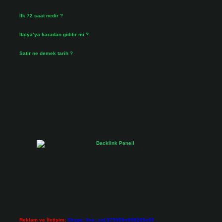
Ağustos 3, 2026
İlk 72 saat nedir ?
Temmuz 31, 2026
İtalya’ya karadan gidilir mi ?
Temmuz 30, 2026
Satir ne demek tarih ?
Temmuz 25, 2026
Reklam ve İletişim:
Skype: live:.cid.575569c608265c69