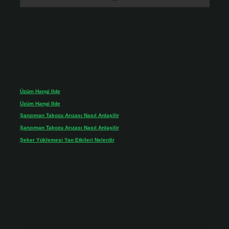
Son yorumlar
Üzüm Hangi Ilde
için
admin
Üzüm Hangi Ilde
için
Rabia
Şanzıman Takozu Arızası Nasıl Anlaşilir
için
admin
Şanzıman Takozu Arızası Nasıl Anlaşilir
için
Rüveyda
Şeker Yüklemesi Yan Etkileri Nelerdir
için
admin