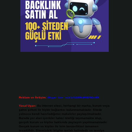
Reklam ve İletişim:
Skype: live:.cid.575569c608265c69
Yasal Uyarı:
Bu internet sitesi, herhangi bir marka, kurum veya
şahıs şirketi ile hiçbir bağlantısı bulunmamaktadır. Sitede
yalnızca kendi hazırladığımız makaleler paylaşılmaktadır.
Burada yer alan içerikler haber niteliği taşımamakta olup,
gerçek kurum ve kişiler hakkında paylaşım yapılmamaktadır.
Gerçek kurum ve kişiler ile isim benzerlikleri tamamen
tesadüfidir. Sitemizdeki bilgiler taslak halindedir ve tavsiye