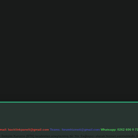
mail:
backlinkpaneli@gmail.com
Teams:
forumhizmeti@gmail.com
Whatsapp: 0262 606 0 7
e İletişim Kurumu (BTK) tarafından onaylanmış bir Yer Sağlayıcı olarak hizmet vermektedir. B