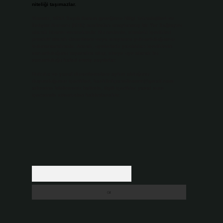
niteliği taşımazlar.
Sitemiz, 5651 Sayılı Kanun gereğince Bilgi Teknolojileri ve
İletişim Kurumu (BTK) tarafından onaylanmış bir Yer Sağlayıcı
olarak hizmet vermektedir. Bu nedenle, sitedeki içerikleri
proaktif olarak denetleme veya araştırma yükümlülüğümüz
bulunmamaktadır. Ancak, üyelerimiz yazdıkları içeriklerin
sorumluluğunu taşımakta olup, siteye üye olarak bu
sorumluluğu kabul etmiş sayılırlar.
Hukuka ve yasal düzenlemelere aykırı olduğunu
düşündüğünüz içerikleri,
backlinkpanelicomtr@gmail.com
adresine bildirmeniz halinde, ilgili içerikler yasal süre
içerisinde sitemizden kaldırılacaktır.
Arama