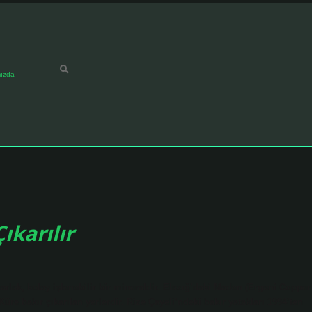
ızda
ıkarılır
parlak, kolay işlenebilir bir mineraldir. Elazığ’daki Maden (Ergani Copper
re bakır çıkarılan yerlerdir. Rize Çayeli’ndeki bakır yatakları 1994’ten