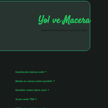
Yol ve Macera
Otomobil hikayeleriyle keyifli yolculuk!
Sidebar
hiltonbet giriş a
Son Yazılar
Kadınlarda Istimna nedir ?
Ağustos 7, 2026
Bebek ne zaman omlet yiyebilir ?
Ağustos 6, 2026
Kartallar neden daire çizer ?
Ağustos 5, 2026
Avam nedir TDK ?
Ağustos 4, 2026