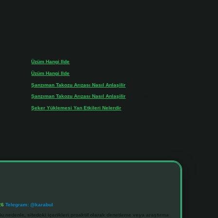
Son yorumlar
Üzüm Hangi Ilde
için
admin
Üzüm Hangi Ilde
için
Rabia
Şanzıman Takozu Arızası Nasıl Anlaşilir
için
admin
Şanzıman Takozu Arızası Nasıl Anlaşilir
için
Rüveyda
Şeker Yüklemesi Yan Etkileri Nelerdir
için
admin
26
Telegram: @karabul
u nedenle, sitedeki içerikleri proaktif olarak denetleme veya araştırma