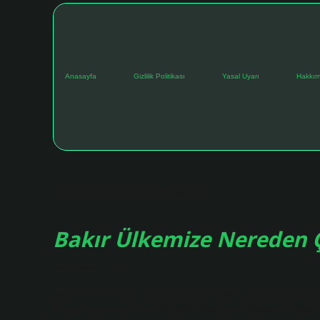
Anasayfa
Gizlilik Politikası
Yasal Uyarı
Hakkım
Etiket:
Bakırın ham maddesi nedir
Bakır Ülkemize Nereden Ç
Tarih: Kasım 12, 2024
Bakır en çok hangi ilimizde çıkarılır? Bakır. Bakır, geleceği 
Enterprise), Artvin’deki Murgul (Göktaş) ve Kastamonu’daki Kü