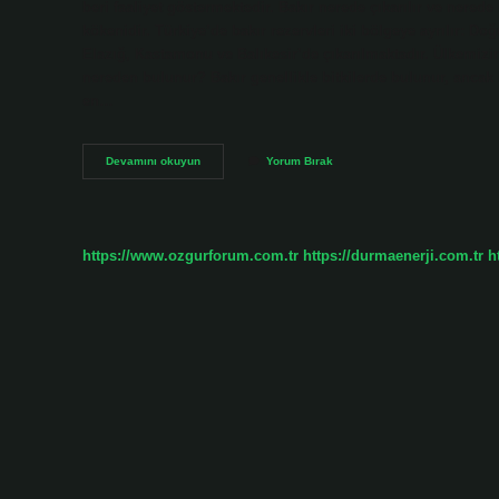
beri faaliyet göstermektedir. Bakır nerede çıkarılır ve nered
kökenidir. Türkiye’de bakır rezervleri iki bölgeye ayrılır: 
Elazığ, Kastamonu ve Balıkesir’de çıkarılmaktadır. Ülkemizi
nereden bulunur? Bakır genellikle bitkilerde bulunur, ancak
en…
Bakır
Devamını okuyun
Yorum Bırak
Ülkemize
Nereden
Çıkarılır
https://www.ozgurforum.com.tr
https://durmaenerji.com.tr
h