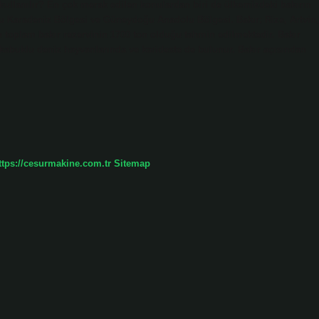
e kullanılır? En çok merak edilen konulardan biri de ülkemizdeki bakırın
Doğu Karadeniz Bölgesi ve Güneydoğu Anadolu Bölgesi. Bakır; Rize, Artvin,
n toplam bakır rezervinin 1700 ton olduğu tahmin edilmektedir. Bakır
 kabuklu deniz hayvanlarında ve karideste de bulunur. Bakır açısından
ttps://cesurmakine.com.tr
Sitemap