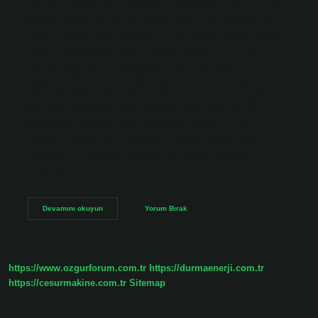
gereken malzemeler nelerdir? 1 çay bardağı yoğurt, 1 çay
bardağı zeytinyağı veya mısırözü yağı, 1 çay bardağı süt, 1
adet yumurta, 1 tatlı kaşığı tuz, 1 tatlı kaşığı kabartma tozu
veya 1 paket kabartma tozu, alabildiğince un, 2,5 su
bardağı kavrulmuş ve çekilmiş fındık.Açmak için
nişasta.Diğer ürünler… Baklavanın kıyır kıyır olması için ne
yapmalı? Milföy hamurları, aralarına hava girecek şekilde
üst üste yerleştirilir. Katlar arasına giren hava ve yağ,
baklavanın pişerken iplik iplik dağılmasına ve çıtır çıtır
olmasına neden olur. Baklavanın parlak olması için ne
yapmalıyım? Baklava hazırlanırken yağ ve tereyağı
eritilmeli…
Ev
Devamını okuyun
Yorum Bırak
Yapımı
Baklava
Hamuruna
Ne
Konur
https://www.ozgurforum.com.tr
https://durmaenerji.com.tr
https://cesurmakine.com.tr
Sitemap