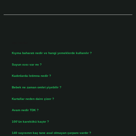
Sidebar
Son Yazılar
Kıyma baharatı nedir ve hangi yemeklerde kullanılır ?
Ağustos 9, 2026
Suyun ısısı var mı ?
Ağustos 8, 2026
Kadınlarda Istimna nedir ?
Ağustos 7, 2026
Bebek ne zaman omlet yiyebilir ?
Ağustos 6, 2026
Kartallar neden daire çizer ?
Ağustos 5, 2026
Avam nedir TDK ?
Ağustos 4, 2026
100’ün karekökü kaçtır ?
Ağustos 3, 2026
140 sayısının kaç tane asal olmayan çarpanı vardır ?