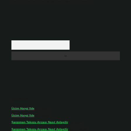
içerikler yasal süre içerisinde sitemizden kaldırılacaktır.
Arama
Son yorumlar
Üzüm Hangi Ilde
için
admin
Üzüm Hangi Ilde
için
Rabia
Şanzıman Takozu Arızası Nasıl Anlaşilir
için
admin
Şanzıman Takozu Arızası Nasıl Anlaşilir
için
Rüveyda