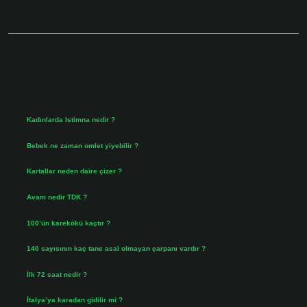
Sidebar
Son Yazılar
Kadınlarda Istimna nedir ?
Ağustos 7, 2026
Bebek ne zaman omlet yiyebilir ?
Ağustos 6, 2026
Kartallar neden daire çizer ?
Ağustos 5, 2026
Avam nedir TDK ?
Ağustos 4, 2026
100’ün karekökü kaçtır ?
Ağustos 3, 2026
140 sayısının kaç tane asal olmayan çarpanı vardır ?
Ağustos 3, 2026
İlk 72 saat nedir ?
Temmuz 31, 2026
İtalya’ya karadan gidilir mi ?