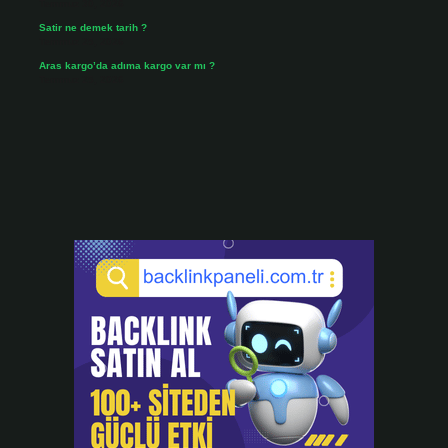
Temmuz 30, 2026
Satir ne demek tarih ?
Temmuz 25, 2026
Aras kargo’da adıma kargo var mı ?
Temmuz 25, 2026