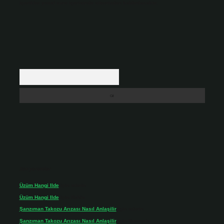
içerikler yasal süre içerisinde sitemizden kaldırılacaktır.
Arama
Son yorumlar
Üzüm Hangi Ilde
için
admin
Üzüm Hangi Ilde
için
Rabia
Şanzıman Takozu Arızası Nasıl Anlaşilir
için
admin
Şanzıman Takozu Arızası Nasıl Anlaşilir
için
Rüveyda