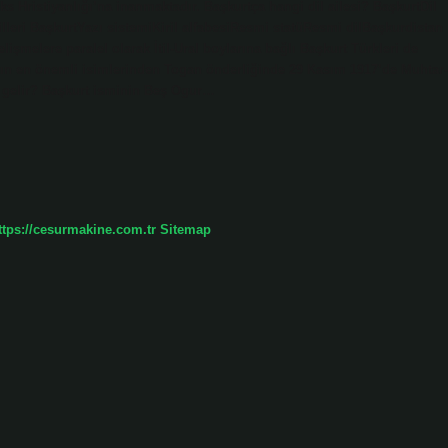
 Hristiyanlığı’na inanmaktadır. Başkurtça hangi dil ailesi? BaşkurtDil
illeri BaşkurtYazı sistemiKiril alfabesiResmi statüResmi dilBaşkurdistan
işmelere paralel olarak İtil-Ural boylarına bağlı Başkurt Türkleri de
ın en önemli isimlerinden Togan önderliğinde 29 Kasım 1917’de Muhtar-
n gelir? Başkurt isminin Beş Ogur…
ttps://cesurmakine.com.tr
Sitemap