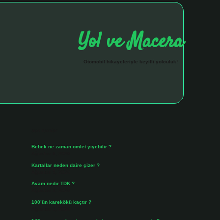
Yol ve Macera
Otomobil hikayeleriyle keyifli yolculuk!
Sidebar
hiltonbet giriş 
Son Yazılar
Bebek ne zaman omlet yiyebilir ?
Ağustos 6, 2026
Kartallar neden daire çizer ?
Ağustos 5, 2026
Avam nedir TDK ?
Ağustos 4, 2026
100’ün karekökü kaçtır ?
Ağustos 3, 2026