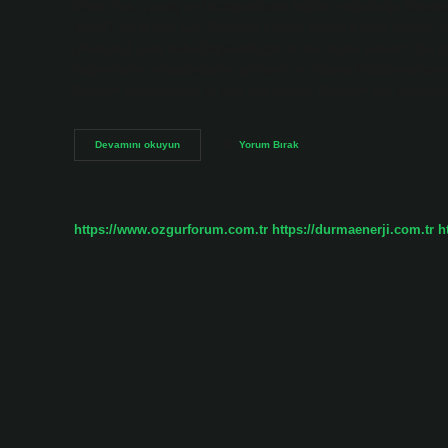
Etnik Rus, Çuvaş ve Ukraynalıların büyük çoğunluğu Ortodoks
ailesiTürk dilleri Şaz Türkçesi Kıpçak grubu Kuzey Kıpçak d
(Rusya)11 satır daha Başkurdistan’ın kurucusu kimdir? Bu gel
bağımsızlık mücadelesine girişmiş ve Rusya Müslümanların
Başkurt Cumhuriyeti’ni ilan etmişlerdir. Başkurt adı nerede
Başkurtlar
Devamını okuyun
Yorum Bırak
Hangi
Boydan
https://www.ozgurforum.com.tr
https://durmaenerji.com.tr
h