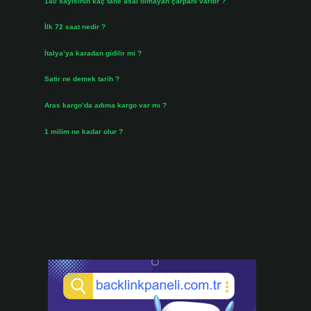
140 sayısının kaç tane asal olmayan çarpanı vardır ?
Ağustos 3, 2026
İlk 72 saat nedir ?
Temmuz 31, 2026
İtalya’ya karadan gidilir mi ?
Temmuz 30, 2026
Satir ne demek tarih ?
Temmuz 25, 2026
Aras kargo’da adıma kargo var mı ?
Temmuz 25, 2026
1 milim ne kadar olur ?
Temmuz 24, 2026