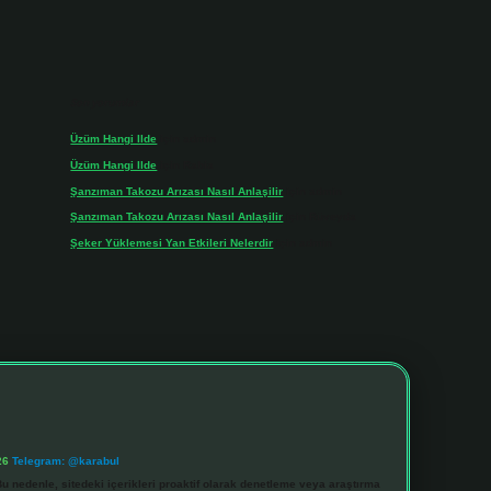
Son yorumlar
Üzüm Hangi Ilde
için
admin
Üzüm Hangi Ilde
için
Rabia
Şanzıman Takozu Arızası Nasıl Anlaşilir
için
admin
Şanzıman Takozu Arızası Nasıl Anlaşilir
için
Rüveyda
Şeker Yüklemesi Yan Etkileri Nelerdir
için
admin
26
Telegram: @karabul
u nedenle, sitedeki içerikleri proaktif olarak denetleme veya araştırma