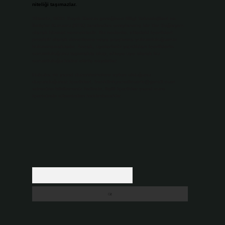
niteliği taşımazlar.
Sitemiz, 5651 Sayılı Kanun gereğince Bilgi Teknolojileri ve
İletişim Kurumu (BTK) tarafından onaylanmış bir Yer Sağlayıcı
olarak hizmet vermektedir. Bu nedenle, sitedeki içerikleri
proaktif olarak denetleme veya araştırma yükümlülüğümüz
bulunmamaktadır. Ancak, üyelerimiz yazdıkları içeriklerin
sorumluluğunu taşımakta olup, siteye üye olarak bu
sorumluluğu kabul etmiş sayılırlar.
Hukuka ve yasal düzenlemelere aykırı olduğunu
düşündüğünüz içerikleri,
backlinkpanelicomtr@gmail.com
adresine bildirmeniz halinde, ilgili içerikler yasal süre
içerisinde sitemizden kaldırılacaktır.
Arama