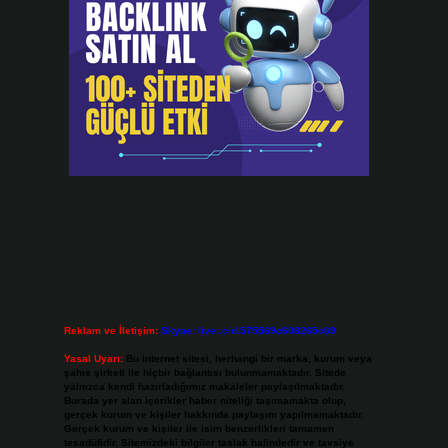
Reklam ve İletişim:
Skype: live:.cid.575569c608265c69
Yasal Uyarı:
Bu internet sitesi, herhangi bir marka, kurum veya
şahıs şirketi ile hiçbir bağlantısı bulunmamaktadır. Sitede
yalnızca kendi hazırladığımız makaleler paylaşılmaktadır.
Burada yer alan içerikler haber niteliği taşımamakta olup,
gerçek kurum ve kişiler hakkında paylaşım yapılmamaktadır.
Gerçek kurum ve kişiler ile isim benzerlikleri tamamen
tesadüfidir. Sitemizdeki bilgiler taslak halindedir ve tavsiye