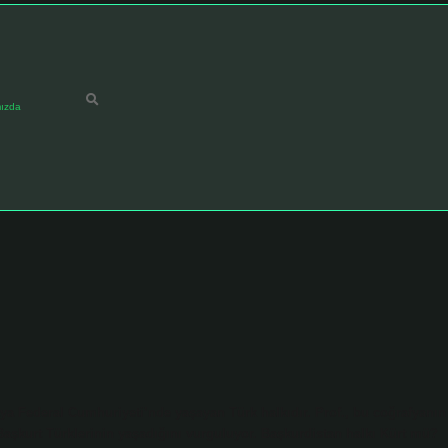
ızda
ya Federal Cumhuriyeti’nde yaşayan Türk halkıdır. Prof., bu coğrafyanın
 Başkurt Türklerinin yaşadığını vurguluyor. Başkurdistan halkı Kürt mü?