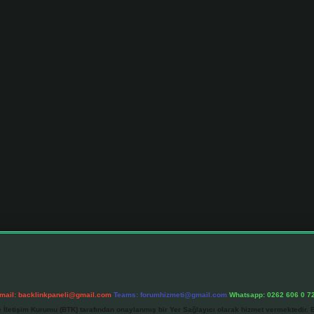
mail:
backlinkpaneli@gmail.com
Teams:
forumhizmeti@gmail.com
Whatsapp: 0262 606 0 7
e İletişim Kurumu (BTK) tarafından onaylanmış bir Yer Sağlayıcı olarak hizmet vermektedir. B