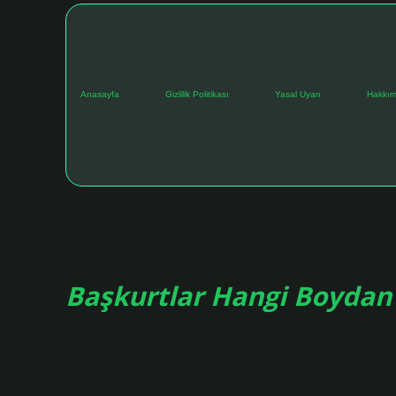
Anasayfa
Gizlilik Politikası
Yasal Uyarı
Hakkım
Etiket:
Başkurtça hangi dil ailesi
Başkurtlar Hangi Boydan
Tarih: Kasım 12, 2024
Başkurt Türkleri kimlerdir? Başkurtlar, bugün Rusya Başkurt
dışında Kırgızistan, Özbekistan, Tataristan ve Tacikistan’da