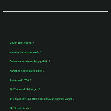
Sidebar
Son Yazılar
Suyun ısısı var mı ?
Ağustos 8, 2026
Kadınlarda Istimna nedir ?
Ağustos 7, 2026
Bebek ne zaman omlet yiyebilir ?
Ağustos 6, 2026
Kartallar neden daire çizer ?
Ağustos 5, 2026
Avam nedir TDK ?
Ağustos 4, 2026
100’ün karekökü kaçtır ?
Ağustos 3, 2026
140 sayısının kaç tane asal olmayan çarpanı vardır ?
Ağustos 3, 2026
İlk 72 saat nedir ?