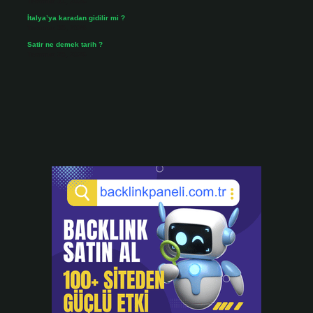
Temmuz 31, 2026
İtalya’ya karadan gidilir mi ?
Temmuz 30, 2026
Satir ne demek tarih ?
Temmuz 25, 2026