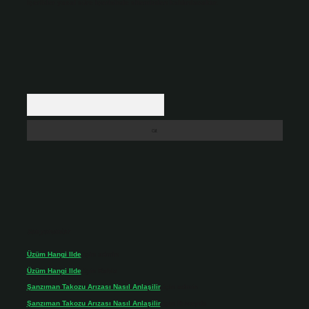
içerikler yasal süre içerisinde sitemizden kaldırılacaktır.
Arama
Son yorumlar
Üzüm Hangi Ilde
için
admin
Üzüm Hangi Ilde
için
Rabia
Şanzıman Takozu Arızası Nasıl Anlaşilir
için
admin
Şanzıman Takozu Arızası Nasıl Anlaşilir
için
Rüveyda