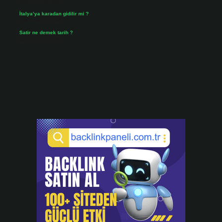
Temmuz 31, 2026
İtalya’ya karadan gidilir mi ?
Temmuz 30, 2026
Satir ne demek tarih ?
Temmuz 25, 2026