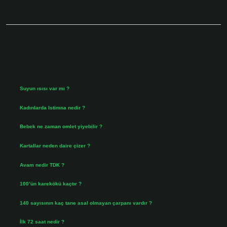
Sidebar
Son Yazılar
Suyun ısısı var mı ?
Ağustos 8, 2026
Kadınlarda Istimna nedir ?
Ağustos 7, 2026
Bebek ne zaman omlet yiyebilir ?
Ağustos 6, 2026
Kartallar neden daire çizer ?
Ağustos 5, 2026
Avam nedir TDK ?
Ağustos 4, 2026
100’ün karekökü kaçtır ?
Ağustos 3, 2026
140 sayısının kaç tane asal olmayan çarpanı vardır ?
Ağustos 3, 2026
İlk 72 saat nedir ?