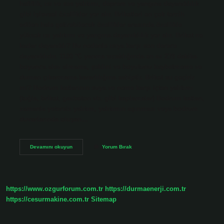
hafiflik, ısı ve ses yalıtımı, deprem ve yangına dayanıklılık
gibi işlevsel özellikler yer alır. Briketleri en çok tercih
edilen hale getirebilecek özellikler arasında özellikle
yüksek ısı yalıtımı ve yangına dayanıklılık yer alır. Briket ne
kadar dayanıklı? Bu nedenle ısıya karşı son derece
dayanıklıdır. 1100 °C yanma sıcaklığında en az 239 dakika
boyunca alev almama, şeklini ve boyutunu kaybetmeme ve
duman çıkarmama kararlılığına sahiptir. Briket su geçirir
mi? Bodrum katlarının suya ve neme karşı içten yalıtımı
(tuğla, briket, gazbeton vb. gibi kaplamalar) Bodrum katları,
zamanla yetersiz yalıtım, yalıtımın aşınması veya bodrum
duvarlarında oluşan…
Briketten
Devamını okuyun
Yorum Bırak
Ev
Yapılır
Mı
https://www.ozgurforum.com.tr
https://durmaenerji.com.tr
https://cesurmakine.com.tr
Sitemap