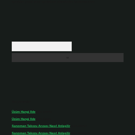
içerikler yasal süre içerisinde sitemizden kaldırılacaktır.
Arama
Son yorumlar
Üzüm Hangi Ilde
için
admin
Üzüm Hangi Ilde
için
Rabia
Şanzıman Takozu Arızası Nasıl Anlaşilir
için
admin
Şanzıman Takozu Arızası Nasıl Anlaşilir
için
Rüveyda