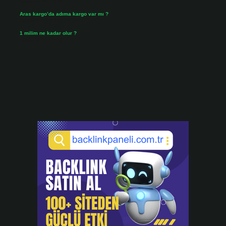
Temmuz 25, 2026
Aras kargo’da adıma kargo var mı ?
Temmuz 25, 2026
1 milim ne kadar olur ?
Temmuz 24, 2026