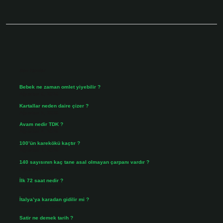
Sidebar
Son Yazılar
Bebek ne zaman omlet yiyebilir ?
Ağustos 6, 2026
Kartallar neden daire çizer ?
Ağustos 5, 2026
Avam nedir TDK ?
Ağustos 4, 2026
100’ün karekökü kaçtır ?
Ağustos 3, 2026
140 sayısının kaç tane asal olmayan çarpanı vardır ?
Ağustos 3, 2026
İlk 72 saat nedir ?
Temmuz 31, 2026
İtalya’ya karadan gidilir mi ?
Temmuz 30, 2026
Satir ne demek tarih ?