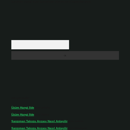
içerikler yasal süre içerisinde sitemizden kaldırılacaktır.
Arama
Son yorumlar
Üzüm Hangi Ilde
için
admin
Üzüm Hangi Ilde
için
Rabia
Şanzıman Takozu Arızası Nasıl Anlaşilir
için
admin
Şanzıman Takozu Arızası Nasıl Anlaşilir
için
Rüveyda