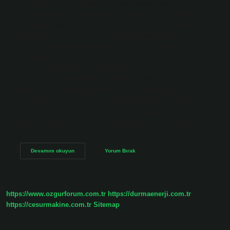
vermenize ve şok diyetlerden kalıcı olarak uzak durmanıza
yardımcı olacak 10 altın ipucu! … KAHVALTI YAPARAK
METABOLİZMANIZI HIZLANDIRIN. … ÖĞÜN ATLAMADAN
DÜZENLİ BESLENİN. … SU OLMADAN İMKANSIZ. …
DOĞRU KARBONHİDRATLARI SEÇİN. … LİFLİ BESLENİN.
… Bitki çaylarını alışkanlık haline getirin. … Egzersizinizi
ihmal etmeyin. Bir haftada 5 kilo vermek için ne
yapmalıyım? BİR HAFTADA 5 KİLO VERMEK İÇİN BU
ÖNERİLERE DİKKAT EDİN Her gün 8-10 bardak su için
Yürüyüş ve egzersiz yapmayı unutmayın Aşırı yağlı ve
şekerli yiyeceklerden kaçının Uyku düzeninize dikkat
edinDaha fazla makale…•19 Nisan 2023 1 Ayda 7 kilo…
Nasıl
Devamını okuyun
Yorum Bırak
Cok
Hızlı
Kilo
Verilir
https://www.ozgurforum.com.tr
https://durmaenerji.com.tr
https://cesurmakine.com.tr
Sitemap