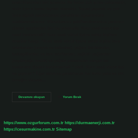
önemlilerinden biri şınavdır. Ne kadar çok şınav çekerseniz,
sizin için o kadar faydalı olacaktır. Squat yapmalı ve çok
fazla ağırlık kaldırmanızı gerektiren egzersizlere
odaklanmalısınız. Vücudunuzu şekillendirmenize yardımcı
olacak sporlardan biri de yüzmedir. Kum saati vücut tipi
nasıl beslenmeli? Kum saati vücut tipine sahip kişilere
öneriler Saygı, “Kum saati vücut tipine sahip kişiler taze
ürünlerden (meyve ve sebzeler), yağsız balıklardan,
baklagillerden ve tam tahıllardan, sağlıklı yağlardan
(zeytinyağı, fındık) ve yağsız proteinden zengin bir
beslenme düzeni benimsemeli.” dedi. Kum saati vücut tipi
ne giymeli? Eğer aklınıza gelebilecek her türlü yaka ve stil,
örneğin vücuda…
Kum
Devamını okuyun
Yorum Bırak
Saati
Vücut
Için
Hangi
Spor
https://www.ozgurforum.com.tr
https://durmaenerji.com.tr
https://cesurmakine.com.tr
Sitemap