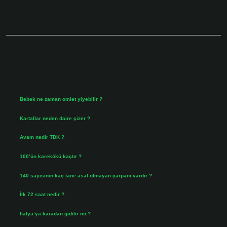
Sidebar
Son Yazılar
Bebek ne zaman omlet yiyebilir ?
Ağustos 6, 2026
Kartallar neden daire çizer ?
Ağustos 5, 2026
Avam nedir TDK ?
Ağustos 4, 2026
100’ün karekökü kaçtır ?
Ağustos 3, 2026
140 sayısının kaç tane asal olmayan çarpanı vardır ?
Ağustos 3, 2026
İlk 72 saat nedir ?
Temmuz 31, 2026
İtalya’ya karadan gidilir mi ?
Temmuz 30, 2026