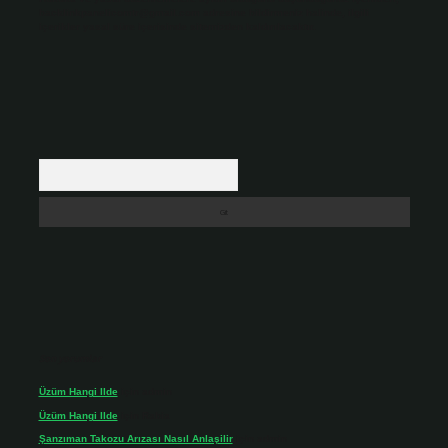
backlinkpanelicomtr@gmail.com
adresine bildirmeniz halinde, ilgili
içerikler yasal süre içerisinde sitemizden kaldırılacaktır.
Arama
Son yorumlar
Üzüm Hangi Ilde
için
admin
Üzüm Hangi Ilde
için
Rabia
Şanzıman Takozu Arızası Nasıl Anlaşilir
için
admin