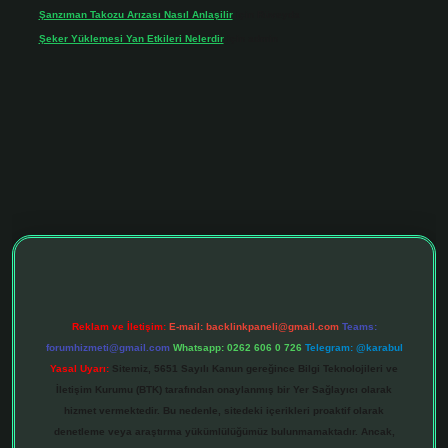
Şanzıman Takozu Arızası Nasıl Anlaşilir
için
Rüveyda
Şeker Yüklemesi Yan Etkileri Nelerdir
için
admin
ltonbet giriş adresi
tulipbett.net
Reklam ve İletişim:
E-mail:
backlinkpaneli@gmail.com
Teams:
forumhizmeti@gmail.com
Whatsapp: 0262 606 0 726
Telegram: @karabul
Yasal Uyarı:
Sitemiz, 5651 Sayılı Kanun gereğince Bilgi Teknolojileri ve
İletişim Kurumu (BTK) tarafından onaylanmış bir Yer Sağlayıcı olarak
hizmet vermektedir. Bu nedenle, sitedeki içerikleri proaktif olarak
denetleme veya araştırma yükümlülüğümüz bulunmamaktadır. Ancak,