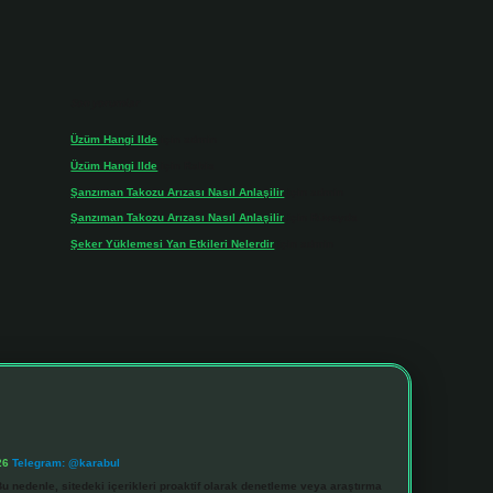
Son yorumlar
Üzüm Hangi Ilde
için
admin
Üzüm Hangi Ilde
için
Rabia
Şanzıman Takozu Arızası Nasıl Anlaşilir
için
admin
Şanzıman Takozu Arızası Nasıl Anlaşilir
için
Rüveyda
Şeker Yüklemesi Yan Etkileri Nelerdir
için
admin
26
Telegram: @karabul
u nedenle, sitedeki içerikleri proaktif olarak denetleme veya araştırma