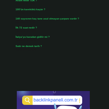
Avam nedir TDK ?
Ağustos 4, 2026
100’ün karekökü kaçtır ?
Ağustos 3, 2026
140 sayısının kaç tane asal olmayan çarpanı vardır ?
Ağustos 3, 2026
İlk 72 saat nedir ?
Temmuz 31, 2026
İtalya’ya karadan gidilir mi ?
Temmuz 30, 2026
Satir ne demek tarih ?
Temmuz 25, 2026