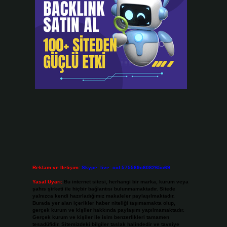
Reklam ve İletişim:
Skype: live:.cid.575569c608265c69
Yasal Uyarı:
Bu internet sitesi, herhangi bir marka, kurum veya
şahıs şirketi ile hiçbir bağlantısı bulunmamaktadır. Sitede
yalnızca kendi hazırladığımız makaleler paylaşılmaktadır.
Burada yer alan içerikler haber niteliği taşımamakta olup,
gerçek kurum ve kişiler hakkında paylaşım yapılmamaktadır.
Gerçek kurum ve kişiler ile isim benzerlikleri tamamen
tesadüfidir. Sitemizdeki bilgiler taslak halindedir ve tavsiye