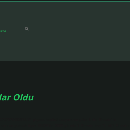
ızda
dar Oldu
€1717275492976.34 piyasa kapitalizasyonuna göre 1’dir. Bitcoin’in
ın en yüksek fiyatı 88425’tir. 2009 yılında 1 Bitcoin kaç TL idi? Bitcoin