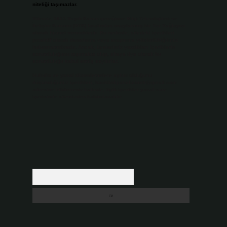
niteliği taşımazlar.
Sitemiz, 5651 Sayılı Kanun gereğince Bilgi Teknolojileri ve
İletişim Kurumu (BTK) tarafından onaylanmış bir Yer Sağlayıcı
olarak hizmet vermektedir. Bu nedenle, sitedeki içerikleri
proaktif olarak denetleme veya araştırma yükümlülüğümüz
bulunmamaktadır. Ancak, üyelerimiz yazdıkları içeriklerin
sorumluluğunu taşımakta olup, siteye üye olarak bu
sorumluluğu kabul etmiş sayılırlar.
Hukuka ve yasal düzenlemelere aykırı olduğunu
düşündüğünüz içerikleri,
backlinkpanelicomtr@gmail.com
adresine bildirmeniz halinde, ilgili içerikler yasal süre
içerisinde sitemizden kaldırılacaktır.
Arama