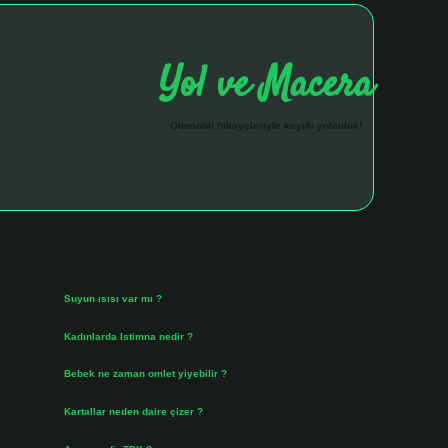
Yol ve Macera
Otomobil hikayeleriyle keyifli yolculuk!
Sidebar
hiltonbet giriş a
Son Yazılar
Suyun ısısı var mı ?
Ağustos 8, 2026
Kadınlarda Istimna nedir ?
Ağustos 7, 2026
Bebek ne zaman omlet yiyebilir ?
Ağustos 6, 2026
Kartallar neden daire çizer ?
Ağustos 5, 2026