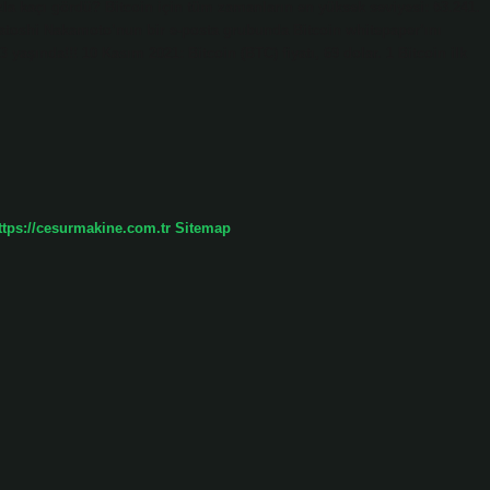
zla kaçı gördü? Bitcoin için tüm zamanların en yüksek seviyesi: ₺3.241.
Satoshi Nakamoto’nun bir e-posta grubunda Bitcoin whitepaper’ını
 yaşında!!! 10 Kasım 2021: Bitcoin (BTC) fiyatı, 69 dolar. 1 Bitcoin ilk
ttps://cesurmakine.com.tr
Sitemap