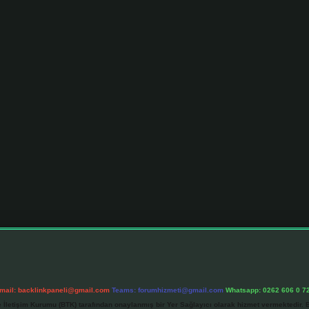
mail:
backlinkpaneli@gmail.com
Teams:
forumhizmeti@gmail.com
Whatsapp: 0262 606 0 7
e İletişim Kurumu (BTK) tarafından onaylanmış bir Yer Sağlayıcı olarak hizmet vermektedir. B