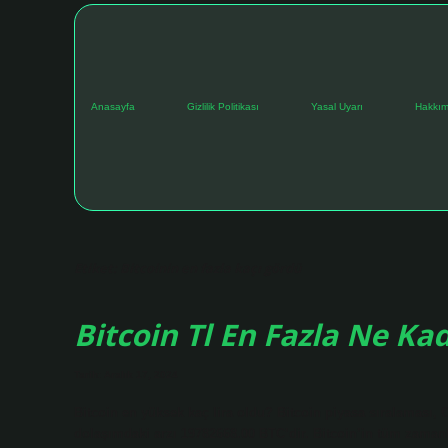
Anasayfa
Gizlilik Politikası
Yasal Uyarı
Hakkım
Etiket:
Bitcoinin en fazla kaçı gördü
Bitcoin Tl En Fazla Ne Ka
Tarih: Aralık 17, 2024
Bitcoin en yüksek kaç lira oldu? Bitcoin piyasa sıralaması, 
dolaşımdaki arzı 19782668.00 BTC’dir. Bitcoin’in tüm zamanlar