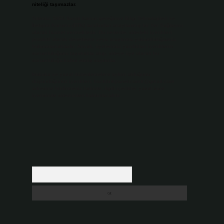
niteliği taşımazlar.
Sitemiz, 5651 Sayılı Kanun gereğince Bilgi Teknolojileri ve
İletişim Kurumu (BTK) tarafından onaylanmış bir Yer Sağlayıcı
olarak hizmet vermektedir. Bu nedenle, sitedeki içerikleri
proaktif olarak denetleme veya araştırma yükümlülüğümüz
bulunmamaktadır. Ancak, üyelerimiz yazdıkları içeriklerin
sorumluluğunu taşımakta olup, siteye üye olarak bu
sorumluluğu kabul etmiş sayılırlar.
Hukuka ve yasal düzenlemelere aykırı olduğunu
düşündüğünüz içerikleri,
backlinkpanelicomtr@gmail.com
adresine bildirmeniz halinde, ilgili içerikler yasal süre
içerisinde sitemizden kaldırılacaktır.
Arama