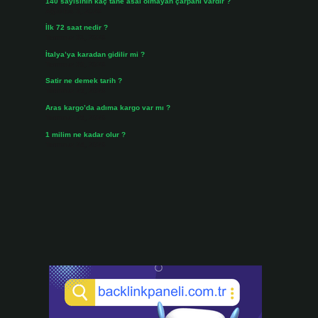
140 sayısının kaç tane asal olmayan çarpanı vardır ?
Ağustos 3, 2026
i
İlk 72 saat nedir ?
Temmuz 31, 2026
İtalya’ya karadan gidilir mi ?
Temmuz 30, 2026
Satir ne demek tarih ?
Temmuz 25, 2026
Aras kargo’da adıma kargo var mı ?
Temmuz 25, 2026
1 milim ne kadar olur ?
Temmuz 24, 2026