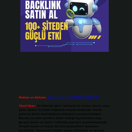
Reklam ve İletişim:
Skype: live:.cid.575569c608265c69
Yasal Uyarı:
Bu internet sitesi, herhangi bir marka, kurum veya
şahıs şirketi ile hiçbir bağlantısı bulunmamaktadır. Sitede
yalnızca kendi hazırladığımız makaleler paylaşılmaktadır.
Burada yer alan içerikler haber niteliği taşımamakta olup,
gerçek kurum ve kişiler hakkında paylaşım yapılmamaktadır.
Gerçek kurum ve kişiler ile isim benzerlikleri tamamen
tesadüfidir. Sitemizdeki bilgiler taslak halindedir ve tavsiye