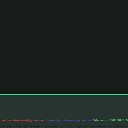
mail:
backlinkpaneli@gmail.com
Teams:
forumhizmeti@gmail.com
Whatsapp: 0262 606 0 7
e İletişim Kurumu (BTK) tarafından onaylanmış bir Yer Sağlayıcı olarak hizmet vermektedir. B