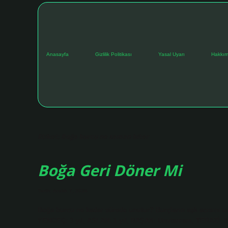
Anasayfa
Gizlilik Politikası
Yasal Uyarı
Hakkım
Etiket:
Boğa burcu ne zaman biter
Boğa Geri Döner Mi
Tarih: Aralık 7, 2024
Boğa burcu ne kadar sürede unutur? Burçların aşk acısını u
YENGEÇ: 3 yıl, ASLAN: 1 yıl, BAŞAK: Unutamam, TERAZİ: 5 