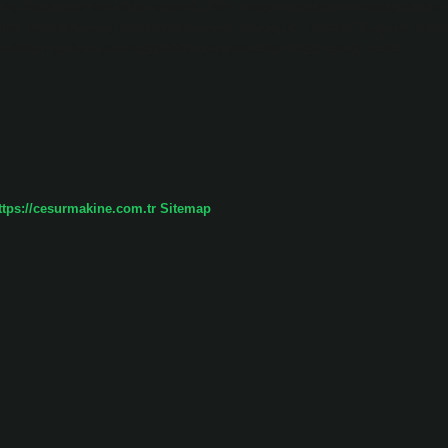
miş Boğa Eğer terk eden sizseniz, tüm iletişim bağlarınızı kestiğinizden
tan sonra arkadaş kalmanın imkansız olduğu bir burçtur. Boğalar, ikinc
uladıkları şeylere olan bağlılıkları çok yüksektir. Boğa erkeği neden
ttps://cesurmakine.com.tr
Sitemap