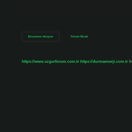
BALIK: 3 ay. Boğa erkeği ayrılık sonrası ne yapar? Terk Edil
ve asla bir araya gelmeyi ummadığınızdan emin olun. Ayrılık
bir şans umarak yıllarca bekleyebilirler. Sabırlıdırlar ve arz
sessiz…
Boğa
Devamını okuyun
Yorum Bırak
Geri
Döner
Mi
https://www.ozgurforum.com.tr
https://durmaenerji.com.tr
h