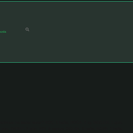
ızda
nutması ne kadar sürer? KOÇ: 5 hafta, BOĞA: 7 ay, İKİZLER: 1 gün,
gün, AKREP: 2 gün, YAY: 5 saniye, OĞLAK: 6 hafta, KOVA: 3 hafta,