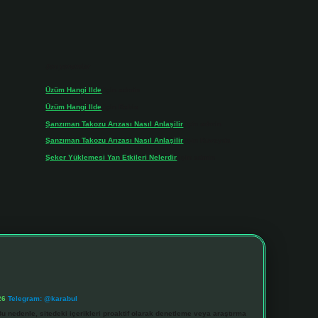
Son yorumlar
Üzüm Hangi Ilde
için
admin
Üzüm Hangi Ilde
için
Rabia
Şanzıman Takozu Arızası Nasıl Anlaşilir
için
admin
Şanzıman Takozu Arızası Nasıl Anlaşilir
için
Rüveyda
Şeker Yüklemesi Yan Etkileri Nelerdir
için
admin
26
Telegram: @karabul
u nedenle, sitedeki içerikleri proaktif olarak denetleme veya araştırma