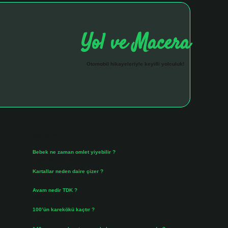
Yol ve Macera
Otomobil hikayeleriyle keyifli yolculuk!
Sidebar
hiltonbet giriş 
Son Yazılar
Bebek ne zaman omlet yiyebilir ?
Ağustos 6, 2026
Kartallar neden daire çizer ?
Ağustos 5, 2026
Avam nedir TDK ?
Ağustos 4, 2026
100’ün karekökü kaçtır ?
Ağustos 3, 2026