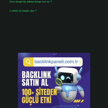
Aras kargo’da adıma kargo var mı ?
Temmuz 25, 2026
1 milim ne kadar olur ?
Temmuz 24, 2026