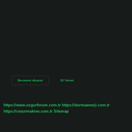
daireyi her biri 180° olan iki eşit yaya böler. İç teğet açının
ölçüsü, görünen yayın ölçüsünün yarısı olduğundan, çapı
gören iç teğet açının ölçüsü 90°’dır. Çevre açı kaçıncı sınıf?
7.sınıfta bir çemberde merkez açı ile çevrel açının ölçüleri
arasındaki ilişkiyi kavramak amaçlanmaktadır. Çemberin
açısı kaç derecedir? Merkez açının ölçüsü 0 ile 180 derece
arasındadır, dairesel yayların ölçüsü 0 ile 360 ​​derece
arasındadır. Dairesel yay AB ve çizimi. Bir dairenin yarıçapı
(r). Geniş açı kaç derece olur? Dik açılar 90 derecedir. Geniş
açılar 90 dereceden büyük açılardır. Çemberin çevre nasıl
bulunur? Yukarıdaki…
Çevre
Devamını okuyun
10 Yorum
Açı
Kaç
Derece
https://www.ozgurforum.com.tr
https://durmaenerji.com.tr
https://cesurmakine.com.tr
Sitemap