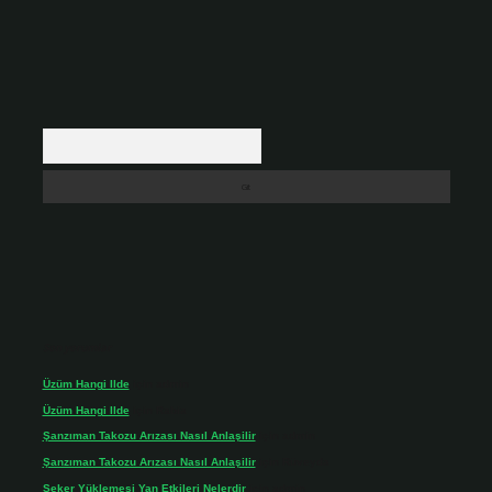
Arama
Son yorumlar
Üzüm Hangi Ilde
için
admin
Üzüm Hangi Ilde
için
Rabia
Şanzıman Takozu Arızası Nasıl Anlaşilir
için
admin
Şanzıman Takozu Arızası Nasıl Anlaşilir
için
Rüveyda
Şeker Yüklemesi Yan Etkileri Nelerdir
için
admin