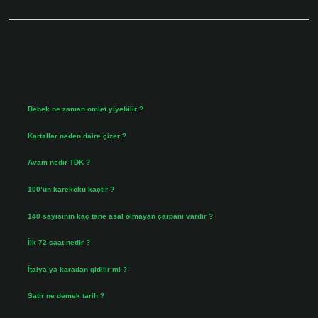
Sidebar
Son Yazılar
Bebek ne zaman omlet yiyebilir ?
Ağustos 6, 2026
Kartallar neden daire çizer ?
Ağustos 5, 2026
Avam nedir TDK ?
Ağustos 4, 2026
100’ün karekökü kaçtır ?
Ağustos 3, 2026
140 sayısının kaç tane asal olmayan çarpanı vardır ?
Ağustos 3, 2026
İlk 72 saat nedir ?
Temmuz 31, 2026
İtalya’ya karadan gidilir mi ?
Temmuz 30, 2026
Satir ne demek tarih ?
Temmuz 25, 2026