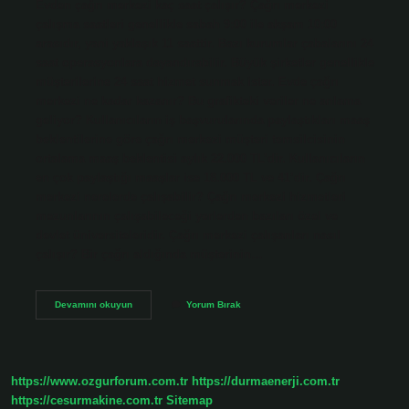
Evden çağrı merkezi kaç saat çalışır? Çağrı merkezi
çalışma saatleri genellikle sabah 9:00 ile akşam 10:00
arasıdır, yani yaklaşık 11 saattir. Bazı kurumlar çabalarını 24
saat operasyonlara dayandırabilir. Büyük şirketler genellikle
müşterilerine 24 saat hizmet sunmak ister. Evde çağrı
merkezi ne kadar kazanır? Bu grafikteki veriler ne anlama
geliyor? Kullanıcıların iş başvurularında paylaştıkları maaş
beklentilerine göre çağrı merkezi müşteri temsilcisinin
ortalama maaş beklentisi aylık 22.000 TL’dir. Kullanıcıların
en çok paylaştığı maaşlar ise 18.000 TL ve 41’dir. Çağrı
merkezi nerelerde çalışabilir? Çağrı merkezi hizmetleri
mezunlarının çalışabileceği yerlerden bazıları özel ve
devlet üniversiteleridir. Çağrı merkezi çalışanları nasıl
çalışır? Bir çağrı aldığında müşterinin…
Çağrı
Devamını okuyun
Yorum Bırak
Merkezi
Çalışanları
Evden
Çalışabilir
Mi
https://www.ozgurforum.com.tr
https://durmaenerji.com.tr
https://cesurmakine.com.tr
Sitemap