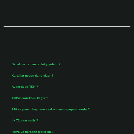
Sidebar
Son Yazılar
Bebek ne zaman omlet yiyebilir ?
Ağustos 6, 2026
Kartallar neden daire çizer ?
Ağustos 5, 2026
Avam nedir TDK ?
Ağustos 4, 2026
100’ün karekökü kaçtır ?
Ağustos 3, 2026
140 sayısının kaç tane asal olmayan çarpanı vardır ?
Ağustos 3, 2026
İlk 72 saat nedir ?
Temmuz 31, 2026
İtalya’ya karadan gidilir mi ?