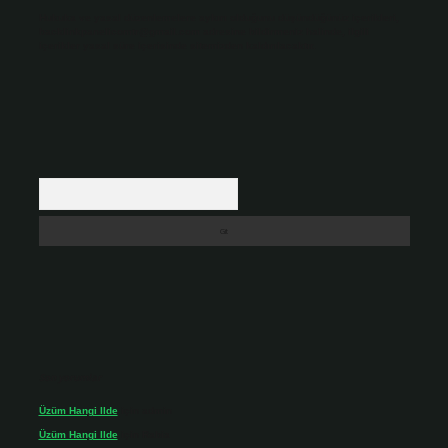
Hukuka ve yasal düzenlemelere aykırı olduğunu düşündüğünüz içerikleri,
backlinkpanelicomtr@gmail.com
adresine bildirmeniz halinde, ilgili
içerikler yasal süre içerisinde sitemizden kaldırılacaktır.
Arama
Son yorumlar
Üzüm Hangi Ilde
için
admin
Üzüm Hangi Ilde
için
Rabia