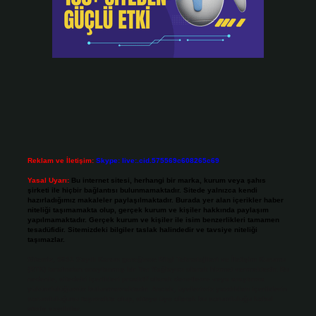
Reklam ve İletişim:
Skype: live:.cid.575569c608265c69
Yasal Uyarı:
Bu internet sitesi, herhangi bir marka, kurum veya şahıs
şirketi ile hiçbir bağlantısı bulunmamaktadır. Sitede yalnızca kendi
hazırladığımız makaleler paylaşılmaktadır. Burada yer alan içerikler haber
niteliği taşımamakta olup, gerçek kurum ve kişiler hakkında paylaşım
yapılmamaktadır. Gerçek kurum ve kişiler ile isim benzerlikleri tamamen
tesadüfidir. Sitemizdeki bilgiler taslak halindedir ve tavsiye niteliği
taşımazlar.
Sitemiz, 5651 Sayılı Kanun gereğince Bilgi Teknolojileri ve İletişim Kurumu
(BTK) tarafından onaylanmış bir Yer Sağlayıcı olarak hizmet vermektedir. Bu
nedenle, sitedeki içerikleri proaktif olarak denetleme veya araştırma
yükümlülüğümüz bulunmamaktadır. Ancak, üyelerimiz yazdıkları içeriklerin
sorumluluğunu taşımakta olup, siteye üye olarak bu sorumluluğu kabul
etmiş sayılırlar.