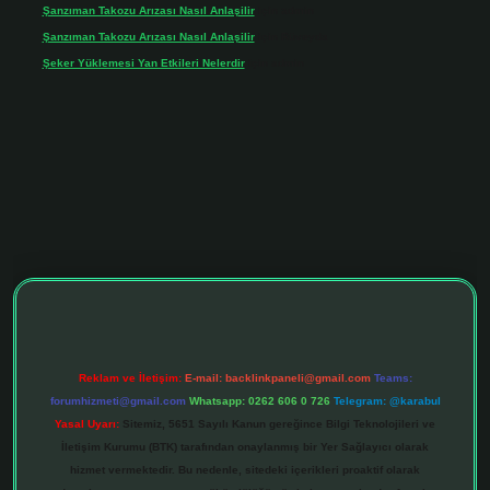
Şanzıman Takozu Arızası Nasıl Anlaşilir
için
admin
Şanzıman Takozu Arızası Nasıl Anlaşilir
için
Rüveyda
Şeker Yüklemesi Yan Etkileri Nelerdir
için
admin
net
Reklam ve İletişim:
E-mail:
backlinkpaneli@gmail.com
Teams:
forumhizmeti@gmail.com
Whatsapp: 0262 606 0 726
Telegram: @karabul
Yasal Uyarı:
Sitemiz, 5651 Sayılı Kanun gereğince Bilgi Teknolojileri ve
İletişim Kurumu (BTK) tarafından onaylanmış bir Yer Sağlayıcı olarak
hizmet vermektedir. Bu nedenle, sitedeki içerikleri proaktif olarak