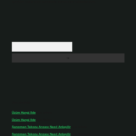
içerikler yasal süre içerisinde sitemizden kaldırılacaktır.
Arama
Son yorumlar
Üzüm Hangi Ilde
için
admin
Üzüm Hangi Ilde
için
Rabia
Şanzıman Takozu Arızası Nasıl Anlaşilir
için
admin
Şanzıman Takozu Arızası Nasıl Anlaşilir
için
Rüveyda