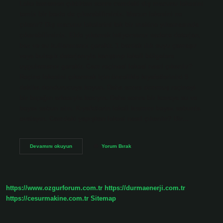
Leke tamamen çıktıktan sonra camdaki diş macunu lekesini
temiz bir bezle de çıkarabilirsiniz. Macun lekesini ne
çıkarır? Diş macunu lekelerini tek bir makine yıkamasında
çıkarabilirsiniz. Elde yıkamak istiyorsanız sadece deterjan,
bez ve su kullanmanız gerekir. 1 bardak ılık suyu çamaşır
veya bulaşık deterjanıyla karıştırıp lekeli bölgelere
uygulamanız gerekir. Cam reçinesi lekesi nasıl çıkarılır?
Reçine lekesini çıkarmak için öncelikle kıyafetlerinizi 5
dakika dondurucuya koyun. Daha sonra donmuş reçineyi
bir bıçağın arkasıyla kazıyın. Daha sonra bir kovaya su ve
beyaz sabun alın. Kıyafetlerin lekeli kısmını beyaz sabunla
ovalayın. Camdaki yapışkan lekesi nasıl çıkarılır? Bir…
Cam
Devamını okuyun
Yorum Bırak
Macun
Lekesi
Nasıl
Çıkar
https://www.ozgurforum.com.tr
https://durmaenerji.com.tr
https://cesurmakine.com.tr
Sitemap