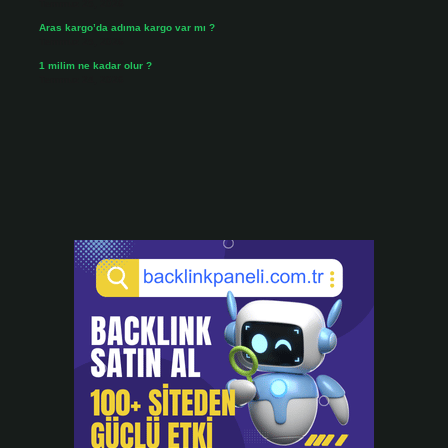
Temmuz 25, 2026
Aras kargo’da adıma kargo var mı ?
Temmuz 25, 2026
1 milim ne kadar olur ?
Temmuz 24, 2026