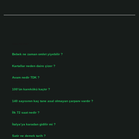
Sidebar
Son Yazılar
Bebek ne zaman omlet yiyebilir ?
Ağustos 6, 2026
Kartallar neden daire çizer ?
Ağustos 5, 2026
Avam nedir TDK ?
Ağustos 4, 2026
100’ün karekökü kaçtır ?
Ağustos 3, 2026
140 sayısının kaç tane asal olmayan çarpanı vardır ?
Ağustos 3, 2026
İlk 72 saat nedir ?
Temmuz 31, 2026
İtalya’ya karadan gidilir mi ?
Temmuz 30, 2026
Satir ne demek tarih ?